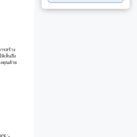
นการสร้าง
ห้เห็นถึง
องคุณด้วย
CE '- 