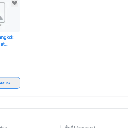
angkok
ites
 at
ัดงาน
่สุด
พื้นที่ (ส่วนบุคคล)