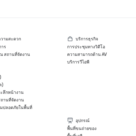
ไทยแลนด์ โฮเต็ล สแตนดาร์ด

• 'โรงแรมรางวัลนักท่องเที่ยว 2020' 
TripAdvisor
ยความสะดวก
บริการธุรกิจ
ิการ
การประชุมทางวิดีโอ
 ณ สถานที่จัดงาน
ความสามารถด้าน AV
บริการวีไอพี
)
ล)
ระลึกหน้างาน
ถานที่จัดงาน
ปลอดภัยในพื้นที่
อุปกรณ์
พื้นที่ขนถ่ายของ