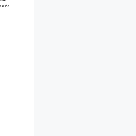
รแห่ง
 - สำนักงาน
ทศไทย 
ของ
 '- กระทรวง
ย

วและการท่อง
อเชีย
นประเทศไทย' 
งสูงสำหรับ
เสริม
แห่ง
 ดาว” - 