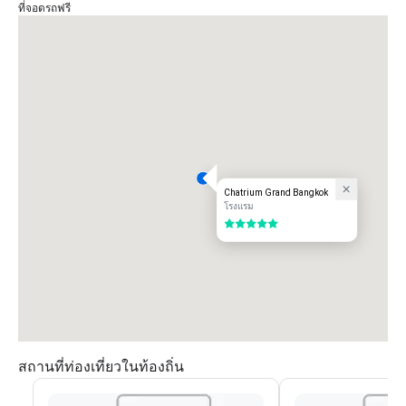
ที่จอดรถฟรี
ที่ตั้งโรงแรม: ซอยเพชรบุรี 30 ใกล้สยามพารากอน กรุงเทพฯ
Chatrium Grand Bangkok
โรงแรม
5 จาก 5
สถานที่ท่องเที่ยวในท้องถิ่น