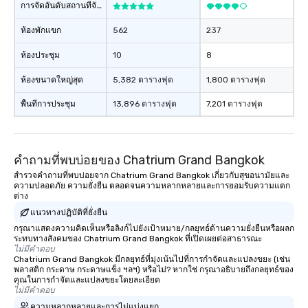
การจัดอันดับสถานที่จัดงาน
ห้องพักแขก
562
237
ห้องประชุม
10
8
ห้องขนาดใหญ่สุด
5,382 ตารางฟุต
1,800 ตารางฟุต
พื้นที่การประชุม
13,896 ตารางฟุต
7,201 ตารางฟุต
คำถามที่พบบ่อยของ Chatrium Grand Bangkok
สำรวจคำถามที่พบบ่อยจาก Chatrium Grand Bangkok เกี่ยวกับสุขอนามัยและ
ความปลอดภัย ความยั่งยืน ตลอดจนความหลากหลายและการยอมรับความแตก
ต่าง
แนวทางปฏิบัติที่ยั่งยืน
กรุณาแสดงความคิดเห็นหรือลิงก์ไปยังเป้าหมาย/กลยุทธ์ด้านความยั่งยืนหรือผลก
ระทบทางสังคมของ Chatrium Grand Bangkok ที่เปิดเผยต่อสาธารณะ
ไม่มีคำตอบ
Chatrium Grand Bangkok มีกลยุทธ์ที่มุ่งเน้นไปที่การกำจัดและแปลงขยะ (เช่น
พลาสติก กระดาษ กระดาษแข็ง ฯลฯ) หรือไม่? หากใช่ กรุณาอธิบายถึงกลยุทธ์ของ
คุณในการกำจัดและแปลงขยะโดยละเอียด
ไม่มีคำตอบ
ความหลากหลายและการไม่แบ่งแยก