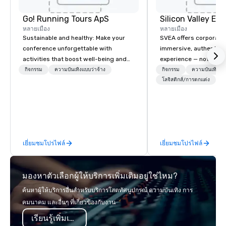
Go! Running Tours ApS
หลายเมือง
หลายเมือง
Sustainable and healthy: Make your
SVEA offers corporate
conference unforgettable with
immersive, authentic S
activities that boost well-being and
experience — not a tour
lower carbon footprints. Explore the
transformation. We de
กิจกรรม
ความบันเทิงแบบว่าจ้าง
กิจกรรม
ความบันเทิงแบบ
world on the run with expert local
facilitate custom exec
โลจิสติกส์/การตกแต่ง
running guides.
tours, learning session
workshops, leadership
behind-the-scenes tec
experiences for visiti
incentive groups, and
เยี่ยมชมโปรไฟล์
เยี่ยมชมโปรไฟล์
offsites. Whether your
think like a Silicon Val
explore the mindsets d
มองหาตัวเลือกผู้ให้บริการเพิ่มเติมอยู่ใช่ไหม?
world's fastest-growi
or walk away with a pr
ค้นหาผู้ให้บริการอื่นสำหรับบริการโสตทัศนูปกรณ์ ความบันเทิง การ
innovation playbook, S
คมนาคม และอื่นๆ ที่เกี่ยวข้องกับงาน
programming that is 
เรียนรู้เพิ่มเติม
substantive, and uniqu