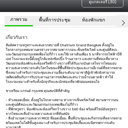
ดูแกลเลอรี (30)
ภาพรวม
พื้นที่การประชุม
ห้องพักแขก
สถานที
เกี่ยวกับเรา
สัมผัสความหรูหราและสะดวกสบายที่ Chatrium Grand Bangkok ตั้งอยู่ใน
ใจกลางกรุงเทพมหานครห่างจากสยามพารากอน เซ็นทรัลเวิลด์ และศูนย์ศิลปะ
และวัฒนธรรมกรุงเทพเพียงไม่กี่ก้าว และใช้เวลาเดินเพียง 5 นาทีจากรถไฟฟ้าบีที
เอส โรงแรมแห่งนี้ตั้งอยู่ใกล้แหล่งช้อปปิ้ง ร้านอาหาร และสถานที่ท่องเที่ยวทาง
วัฒนธรรมห้องพักและห้องสวีทที่กว้างขวางที่ได้รับแรงบันดาลใจจากไทยมอบ
ความสะดวกสบายระดับโลกในขณะที่พื้นที่จัดประชุมและงานอีเวนต์ที่หลากหลาย
ซึ่งเหมาะสำหรับการประชุมและงานเลี้ยงระดับนานาชาติผู้เข้าพักยังสามารถ
เพลิดเพลินกับการรับประทานอาหารรสเลิศและสระว่ายน้ำบนดาดฟ้า ทำให้
โรงแรมเหมาะสำหรับทั้งนักธุรกิจและนักท่องเที่ยวพักผ่อนหย่อนใจ

ชาเทรียม แกรนด์ กรุงเทพ คุณสมบัติที่สำคัญ:

- ทำเลยอดเยี่ยม: ตั้งอยู่ในใจกลางสยาม ห่างจากเซ็นทรัลเวิลด์ สยามพารากอน 
และศูนย์ศิลปะและวัฒนธรรมกรุงเทพเพียงไม่กี่ก้าว

- ที่พักหรูหรา: ห้องพักและห้องสวีทกว้างขวาง 560 ห้อง พร้อมดีไซน์อันหรูหรา
จากไทยและสิ่งอำนวยความสะดวกที่ทันสมัย

- สิ่งอำนวยความสะดวก MICE ที่ยอดเยี่ยม: พื้นที่ประชุมและกิจกรรมที่หลากหลาย
พร้อมเทคโนโลยีขั้นสูงเหมาะสำหรับการประชุมจัดเลี้ยงและนิทรรศการระดับ
นานาชาติ
