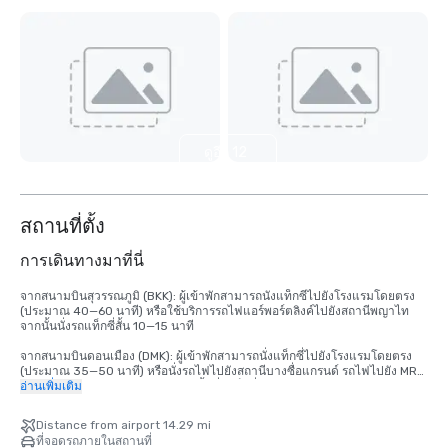
ดูอีก 12
รายการ
สถานที่ตั้ง
การเดินทางมาที่นี่
จากสนามบินสุวรรณภูมิ (BKK): ผู้เข้าพักสามารถนั่งแท็กซี่ไปยังโรงแรมโดยตรง 
(ประมาณ 40—60 นาที) หรือใช้บริการรถไฟแอร์พอร์ตลิงค์ไปยังสถานีพญาไท 
จากนั้นนั่งรถแท็กซี่สั้น 10—15 นาที

จากสนามบินดอนเมือง (DMK): ผู้เข้าพักสามารถนั่งแท็กซี่ไปยังโรงแรมโดยตรง 
(ประมาณ 35—50 นาที) หรือนั่งรถไฟไปยังสถานีบางซื่อแกรนด์ รถไฟไปยัง MRT 
สายสีฟ้าไปยังสถานีพระราม 9 จากนั้นนั่งแท็กซี่ไปยังโรงแรม

อ่านเพิ่มเติม
โดยรถไฟฟ้าบีทีเอส: สถานีที่ใกล้ที่สุดคือสยาม (ทางออก 5) ซึ่งอยู่ห่างจากโรงแรม
Distance from airport 14.29 mi
เดิน 5-7 นาที

ที่จอดรถภายในสถานที่