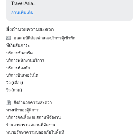
Travel Asia

- ผู้ชนะรางวัลกลุ่มโรงแรมชั้นนำของเอเชียแปซิฟิก ตอนนี้ 
อ่านเพิ่มเติม
Travel Asia

2023

สิ่งอำนวยความสะดวก
- โรงแรมที่ดีที่สุดในเมืองในรางวัล “Best of the Best” ของ 
Robb Report

คุณสมบัติห้องพักและบริการผู้เข้าพัก
- โรงแรมออกแบบตกแต่งภายใน — รางวัลหรูหราจากรางวัล
ที่เก็บสัมภาระ
การออกแบบโรงแรมลิวี โฮสปิตลิตี้ ประจำปีที่ 4

บริการซักอบรีด
- รางวัลร้านอาหารโรงแรมยอดนิยมในงาน Hungry Hub Red 
บริการพนักงานบริการ
Table Awards

บริการห้องพัก
- โรงแรมใหม่ที่ดีที่สุดในประเทศไทย ประจำปี 2023" โดย 
Travel + Leisure Asia
บริการอินเทอร์เน็ต
วิว (เมือง)
วิว (สวน)
สิ่งอำนวยความสะดวก
ทางเข้าของผู้พิการ
บริการจัดเลี้ยง ณ สถานที่จัดงาน
ร้านอาหาร ณ สถานที่จัดงาน
หน่วยรักษาความปลอดภัยในพื้นที่