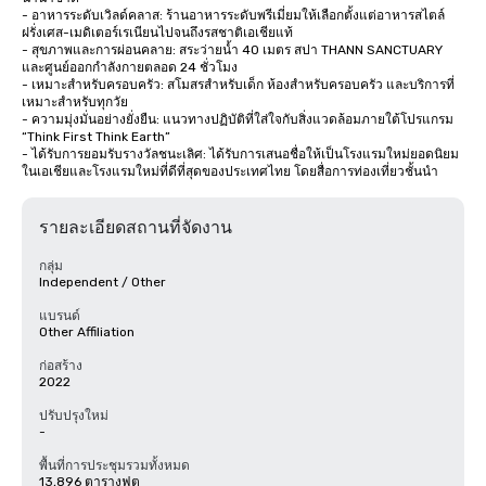
- อาหารระดับเวิลด์คลาส: ร้านอาหารระดับพรีเมี่ยมให้เลือกตั้งแต่อาหารสไตล์
ฝรั่งเศส-เมดิเตอร์เรเนียนไปจนถึงรสชาติเอเชียแท้

- สุขภาพและการผ่อนคลาย: สระว่ายน้ำ 40 เมตร สปา THANN SANCTUARY 
และศูนย์ออกกำลังกายตลอด 24 ชั่วโมง

- เหมาะสำหรับครอบครัว: สโมสรสำหรับเด็ก ห้องสำหรับครอบครัว และบริการที่
เหมาะสำหรับทุกวัย

- ความมุ่งมั่นอย่างยั่งยืน: แนวทางปฏิบัติที่ใส่ใจกับสิ่งแวดล้อมภายใต้โปรแกรม 
“Think First Think Earth”

- ได้รับการยอมรับรางวัลชนะเลิศ: ได้รับการเสนอชื่อให้เป็นโรงแรมใหม่ยอดนิยม
ในเอเชียและโรงแรมใหม่ที่ดีที่สุดของประเทศไทย โดยสื่อการท่องเที่ยวชั้นนำ
รายละเอียดสถานที่จัดงาน
กลุ่ม
Independent / Other
แบรนด์
Other Affiliation
ก่อสร้าง
2022
ปรับปรุงใหม่
-
พื้นที่การประชุมรวมทั้งหมด
13,896 ตารางฟุต