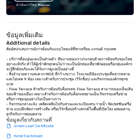
the Valley. Ideal for g
ดำเนินการโดย
Fully customizable by 
seniority, and objectiv
ข้อมูลเพิ่มเติม
Additional details
สัมผัสประสบการณ์การต้อนรับแบบไทยแท้ที่ชาเทรียม แกรนด์ กรุงเทพ

- บริการที่อบอุ่นและเป็นส่วนตัว: ทีมงานของเราประกอบด้วยการต้อนรับของไทย
อย่างแท้จริง ทำให้ผู้เข้าพักทุกคนไม่ว่าจะเป็นนักท่องเที่ยวพักผ่อนหรือกลุ่มองค์กร
จะรู้สึกต้อนรับและได้รับการดูแลเป็นอย่างดี

- สิ่งอำนวยความสะดวก MICE ที่กว้างขวาง: โรงแรมมีห้องประชุมที่หลากหลาย
และไฮเทค 9 ห้อง เหมาะสำหรับการประชุม เวิร์กช็อป และกิจกรรมองค์กรทุกข
นาด

- Flow Terrace สำหรับการต้อนรับค็อกเทล: Flow Terrace สามารถมองเห็นเส้น
ขอบฟ้าของเมือง เหมาะสำหรับการต้อนรับค็อกเทลยามเย็น กิจกรรมเครือข่าย 
หรือการชุมนุมอย่างไม่เป็นทางการ

- กิจกรรมกลางแจ้ง: เพลิดเพลินไปกับสวนและระเบียงสระว่ายน้ำ จัดเซสชันเครือ
ข่าย แบบฝึกหัดการสร้างทีม หรือเวิร์กช็อปสร้างสรรค์ในพื้นที่เปิดโล่ง ผสมผสาน
ธุรกิจกับการผ่อนคลาย
ข้อมูลเกี่ยวกับสถานที่
Green Leaf Certificate
Hotel Factsheet