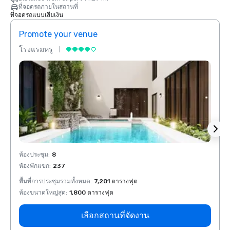
ที่จอดรถภายในสถานที่
ที่จอดรถแบบเสียเงิน
Promote your venue
Prom
โรงแรมหรู
โรงแร
ห้องประชุม
:
8
ห้องปร
ห้องพักแขก
:
237
ห้องพั
พื้นที่การประชุมรวมทั้งหมด
:
7,201 ตารางฟุต
พื้นที
ห้องขนาดใหญ่สุด
:
1,800 ตารางฟุต
ห้องขน
เลือกสถานที่จัดงาน