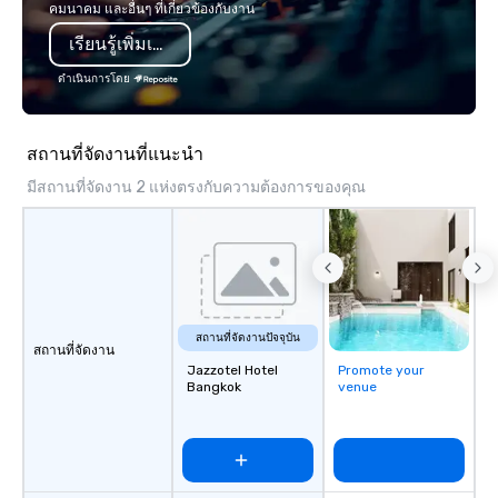
คมนาคม และอื่นๆ ที่เกี่ยวข้องกับงาน
programming that is 
เรียนรู้เพิ่มเติม
substantive, and uniqu
the Valley. Ideal for g
ดำเนินการโดย
Fully customizable by 
seniority, and objectiv
สถานที่จัดงานที่แนะนำ
มีสถานที่จัดงาน 2 แห่งตรงกับความต้องการของคุณ
สถานที่จัดงานปัจจุบัน
สถานที่จัดงาน
Jazzotel Hotel
Promote your
Bangkok
venue