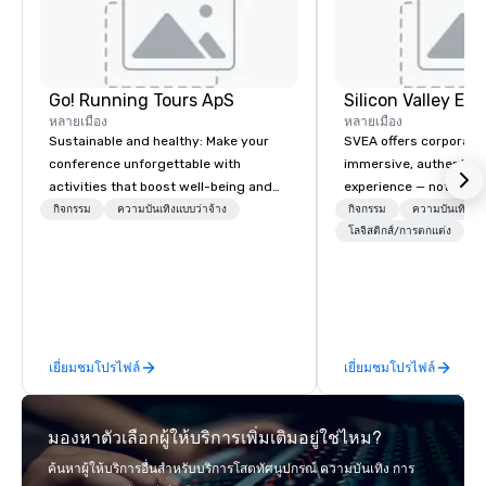
Go! Running Tours ApS
หลายเมือง
หลายเมือง
Sustainable and healthy: Make your
SVEA offers corporate
conference unforgettable with
immersive, authentic S
activities that boost well-being and
experience — not a tour
lower carbon footprints. Explore the
transformation. We de
กิจกรรม
ความบันเทิงแบบว่าจ้าง
กิจกรรม
ความบันเทิงแบบ
world on the run with expert local
facilitate custom exec
โลจิสติกส์/การตกแต่ง
running guides.
tours, learning session
workshops, leadership
behind-the-scenes tec
experiences for visiti
incentive groups, and
เยี่ยมชมโปรไฟล์
เยี่ยมชมโปรไฟล์
offsites. Whether your
think like a Silicon Val
explore the mindsets d
มองหาตัวเลือกผู้ให้บริการเพิ่มเติมอยู่ใช่ไหม?
world's fastest-growi
or walk away with a pr
ค้นหาผู้ให้บริการอื่นสำหรับบริการโสตทัศนูปกรณ์ ความบันเทิง การ
innovation playbook, S