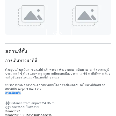
ดูอีก 6
รายการ
สถานที่ตั้ง
การเดินทางมาที่นี่
ตั้งอยู่บนฝั่งตะวันตกของแม่น้ำเจ้าพระยา ห่างจากสนามบินนานาชาติสุวรรณภูมิ
ประมาณ 1 ชั่วโมง และห่างจากสนามบินดอนเมืองประมาณ 45 นาทีเดินทางด้วย
รถลีมูซีนของโรงแรมหรือแท็กซี่สาธารณะ

มีบริการขนส่งสาธารณะจากสนามบินโดยการเชื่อมต่อกับรถไฟฟ้าบีทีเอสจาก
สนามบิน Airport Rail Link

อ่านเพิ่มเติม
นั่งเรือระยะสั้น 15 นาทีจากสถานีรถไฟสะพานตากสิน การเดินทางสะดวกไปยัง
สถานที่อื่น ๆ ภายในเมืองได้อย่างสะดวกบริการรับส่งเรือฟรีและออกเดินทางจาก
Distance from airport 24.85 mi
สะพานตากสินและโรงแรมเป็นประจำ
ที่จอดรถภายในสถานที่
ที่จอดรถฟรี
ที่จอดรถแบบมีบริการรับฝากจอดรถ