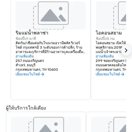
ริมแม่น้ำพลาซ่า
ไอคอนสยาม
ช้อปปิ้ง
1 นาที
ช้อปปิ้ง
5 กม.
ติดกัน/เชื่อมต่อกับโรงแรมอวานีพลัส ริเวอร์
ไอคอนสยาม เปิดให้บริก
ไซด์ กรุงเทพฯมี 3 ระดับของการค้าปลีก, ร้าน
พฤศจิกายน 2018 สุดยอด
อาหารและบริการที่มีร้านอาหารและเครื่องดื่ม
แม่น้ำเจ้าพระยาที่ซับซ
ตลอด 24 ชั่วโมงและร้านสะดวกซื้อ, ร้านขาย
อ่านเพิ่มเติม
ค้าและ 100 ร้านอาหารจ
อ่านเพิ่มเติม
ยา, สิ่งอำนวยความสะดวกแลกเปลี่ยนเงินตรา
257 ถนนเจริญนคร
แตกต่างกันสุขสยาม นำสิ่ง
299 ซอยเจริญนคร 5 เจ
ต่างประเทศ, ธนาคาร ฯลฯ
สำเหร่, ธนบุรี
ประเทศไทยมาสู่ “หมู่บ้า
ถนนนครคลองต้นไทร เ
กรุงเทพมหานคร, TH 10600
ขณะที่ ICONCRAFT จะด
กรุงเทพมหานคร, TH 1
คุณภาพสูง
เยี่ยมชมเว็บไซต์
เยี่ยมชมเว็บไซต์
ผู้ให้บริการใกล้เคียง