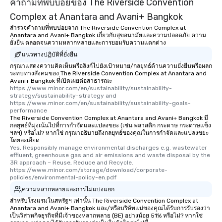
คำถามที่พบบ่อยของ The Riverside Convention
Complex at Anantara and Avani+ Bangkok
สำรวจคำถามที่พบบ่อยจาก The Riverside Convention Complex at
Anantara and Avani+ Bangkok เกี่ยวกับสุขอนามัยและความปลอดภัย ความ
ยั่งยืน ตลอดจนความหลากหลายและการยอมรับความแตกต่าง
แนวทางปฏิบัติที่ยั่งยืน
กรุณาแสดงความคิดเห็นหรือลิงก์ไปยังเป้าหมาย/กลยุทธ์ด้านความยั่งยืนหรือผลก
ระทบทางสังคมของ The Riverside Convention Complex at Anantara and
Avani+ Bangkok ที่เปิดเผยต่อสาธารณะ
https://www.minor.com/en/sustainability/sustainability-
strategy/sustainability-strategy and  
https://www.minor.com/en/sustainability/sustainability-goals-
performance
The Riverside Convention Complex at Anantara and Avani+ Bangkok มี
กลยุทธ์ที่มุ่งเน้นไปที่การกำจัดและแปลงขยะ (เช่น พลาสติก กระดาษ กระดาษแข็ง
ฯลฯ) หรือไม่? หากใช่ กรุณาอธิบายถึงกลยุทธ์ของคุณในการกำจัดและแปลงขยะ
โดยละเอียด
Yes, Responsibly manage environmental discharges e.g. wastewater 
effluent, greenhouse gas and air emissions and waste disposal by the 
3R approach – Reuse, Reduce and Recycle. 
https://www.minor.com/storage/download/corporate-
policies/environmental-policy-en.pdf
ความหลากหลายและการไม่แบ่งแยก
สำหรับโรงแรมในสหรัฐฯ เท่านั้น The Riverside Convention Complex at
Anantara and Avani+ Bangkok และ/หรือบริษัทแม่ของคุณได้รับการรับรองว่า
เป็นวิสาหกิจธุรกิจที่มีเจ้าของหลากหลาย (BE) อย่างน้อย 51% หรือไม่? หากใช่