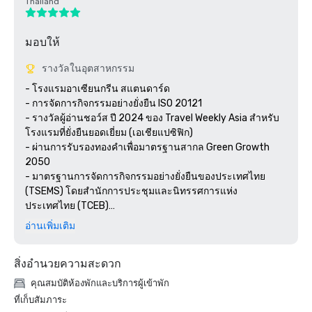
Thailand
มอบให้
รางวัลในอุตสาหกรรม
- โรงแรมอาเซียนกรีน สแตนดาร์ด

- การจัดการกิจกรรมอย่างยั่งยืน ISO 20121

- รางวัลผู้อ่านชอว์ส ปี 2024 ของ Travel Weekly Asia สำหรับ
โรงแรมที่ยั่งยืนยอดเยี่ยม (เอเชียแปซิฟิก) 

- ผ่านการรับรองทองคำเพื่อมาตรฐานสากล Green Growth 
2050

- มาตรฐานการจัดการกิจกรรมอย่างยั่งยืนของประเทศไทย 
(TSEMS) โดยสำนักการประชุมและนิทรรศการแห่ง
ประเทศไทย (TCEB)

- มาตรฐานอาเซียน MICE Venue Standard (AMVS) โดย
อ่านเพิ่มเติม
สำนักงานการประชุมและนิทรรศการแห่งประเทศไทย (TCEB) 

- มาตรฐาน MICE Venue Standard (TMVS) โดยสำนักงาน
สิ่งอำนวยความสะดวก
ประชุมและนิทรรศการแห่งประเทศไทย (TCEB)

- การบริหารความปลอดภัยและสุขภาพที่ดีในประเทศไทยที่น่า
คุณสมบัติห้องพักและบริการผู้เข้าพัก
ทึ่ง (SHA)

ที่เก็บสัมภาระ
- รีสอร์ทที่ดีที่สุดอันดับที่ 9 ของประเทศไทยในรางวัล Condé 