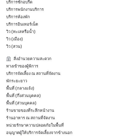
บริการซักอบรีด
Nast Traveler Readers' Choice Awards ปี 2023 (อนันตรา ริ
บริการพนักงานบริการ
เวอร์ไซด์ กรุงเทพ)

บริการห้องพัก
- ตัวเลือกของนักท่องเที่ยว 2023 โดย TripAdvisor

- สัญญาการเดินทางที่ยั่งยืนของยูเนสโก ร่วมกับกลุ่มเอ็กซ์พีเดีย 
บริการอินเทอร์เน็ต
วิว (ทะเลหรือน้ำ)
วิว (เมือง)
วิว (สวน)
สิ่งอำนวยความสะดวก
ทางเข้าของผู้พิการ
บริการจัดเลี้ยง ณ สถานที่จัดงาน
พักระยะยาว
พื้นที่ (กลางแจ้ง)
พื้นที่ (กึ่งส่วนบุคคล)
พื้นที่ (ส่วนบุคคล)
ร้านขายของที่ระลึกหน้างาน
ร้านอาหาร ณ สถานที่จัดงาน
หน่วยรักษาความปลอดภัยในพื้นที่
อนุญาตผู้ให้บริการจัดเลี้ยงจากข้างนอก