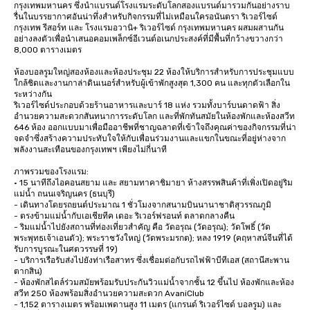
กรุงเทพมหานคร ซึ่งนำแบรนด์โรงแรมระดับโลกสองแบรนด์มารวมกันอย่างราบ
รื่นในบรรยากาศอันน่าทึ่งสำหรับกิจกรรมที่ไม่เหมือนใครอนันตรา ริเวอร์ไซด์ 
กรุงเทพ รีสอร์ท และ โรงแรมอวานิ+ ริเวอร์ไซด์ กรุงเทพมหานคร ผสมผสานกัน
อย่างลงตัวเพื่อนำเสนอคอมเพล็กซ์อีเวนต์อเนกประสงค์ที่มีพื้นที่กว้างขวางกว่า 
8,000 ตารางเมตร

ห้องบอลรูมใหญ่สองห้องและห้องประชุม 22 ห้องให้บริการสำหรับการประชุมแบบ
ใกล้ชิดและงานกาล่าดินเนอร์สำหรับผู้เข้าพักสูงสุด 1,300 คน และทุกตัวเลือกใน
ระหว่างกัน 

ริเวอร์ไซด์ประกอบด้วยร้านอาหารและบาร์ 18 แห่ง รวมทั้งบาร์บนดาดฟ้า สิ่ง
อำนวยความสะดวกสันทนาการระดับโลก และที่พักทันสมัยในห้องพักและห้องสวีท 
646 ห้อง ออกแบบมาเพื่อมืออาชีพที่ชาญฉลาดที่เข้าใจถึงคุณค่าของกิจกรรมที่น่า
จดจำซึ่งสร้างความประทับใจให้กับเพื่อนร่วมงานและแขกในขณะที่อยู่ห่างจาก
พลังงานสะเทือนของกรุงเทพฯ เพียงไม่กี่นาที 

ภาพรวมของโรงแรม:

• 15 นาทีถึงไอคอนสยาม และ สยามทาคาชิมายา ห้างสรรพสินค้าที่เพิ่งเปิดอยู่ริม
แม่น้ำ ถนนเจริญนคร (ธนบุรี)

- เดินทางโดยรถยนต์ประมาณ 1 ชั่วโมงจากสนามบินนานาชาติสุวรรณภูมิ 

- ตรงข้ามแม่น้ำกับเอเชียทีค เดอะ ริเวอร์ฟรอนท์ ตลาดกลางคืน 

- ริมแม่น้ำไปยังสถานที่ท่องเที่ยวสำคัญ คือ วัดอรุณ (วัดอรุณ); วัดโพธิ์ (วัด
พระพุทธเจ้าเอนตัว); พระราชวังใหญ่ (วัดพระมรกต); หลง 1919 (คฤหาสน์จีนที่ได้
รับการบูรณะในศตวรรษที่ 19)

- บริการเรือรับส่งไปยังท่าเรือสาทร ซึ่งเชื่อมต่อกับรถไฟฟ้าบีทีเอส (สถานีสะพาน
ตากสิน)

- ห้องพักสไตล์ร่วมสมัยพร้อมรับประกันวิวแม่น้ำจากชั้น 12 ขึ้นไป ห้องพักและห้อง
สวีท 250 ห้องพร้อมสิ่งอำนวยความสะดวก AvaniClub

- 1,152 ตารางเมตร พร้อมเพดานสูง 11 เมตร (แกรนด์ ริเวอร์ไซด์ บอลรูม) และ