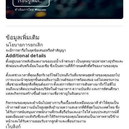
เรียนรู้เพิ่มเติม
substantive, and uniqu
the Valley. Ideal for g
ดำเนินการโดย
Fully customizable by 
seniority, and objectiv
ข้อมูลเพิ่มเติม
นโยบายการยกเลิก
จะมีการหารือในจุดข้อเสนอหรือทำสัญญา
Additional details
ตั้งอยู่บนฉากหลังอันงดงามของแม่น้ำเจ้าพระยา เป็นจุดหมายปลายทางธุรกิจและ
พักผ่อนระดับพรีเมี่ยมในเอเชีย ซึ่งเป็นสถานที่ที่กำหนดศักดิ์ศรีของงานของคุณ

ตั้งแต่ช่วงเวลาที่คุณเลือกริเวอร์ไซด์ไปจนถึงวันที่แขกคนสุดท้ายของคุณออกไป 
เราจะแนะนำคุณทุกขั้นตอนทีมงานอีเวนต์ของเราพร้อมเสมอ แต่ไม่เคยรบกวน
เพื่อช่วยเหลือทุกสิ่งที่คุณต้องการ ตั้งแต่การจัดการการเดินทางมาถึงวีไอพีไป
จนถึงแนวคิดแบรนด์ของบริษัทในด้านอาหาร ความบันเทิง และการทัศนศึกษา
แต่ละกิจกรรมสร้างขึ้นด้วยความเชี่ยวชาญในจินตนาการ

กิจกรรมของคุณจะดำเนินไปอย่างราบรื่นเบื้องหลังเหมือนบนเวที ทำให้คุณเป็น
เจ้าภาพด้วยความมั่นใจสูงสุดสิ่งอำนวยความสะดวกที่ดีที่สุดในประเทศไทย ซึ่ง
ได้รับการสนับสนุนจากพนักงานที่กระตือรือร้นและเอาใจใส่ มอบประสบการณ์ที่
ยอดเยี่ยมอย่างแท้จริงซึ่งจะทำให้กิจกรรมของคุณโดดเด่นเป็นเวลาหลายปีข้าง
หน้าและได้รับความยอมรับจากลูกค้าและเพื่อนร่วมงาน
เว็บลิงก์