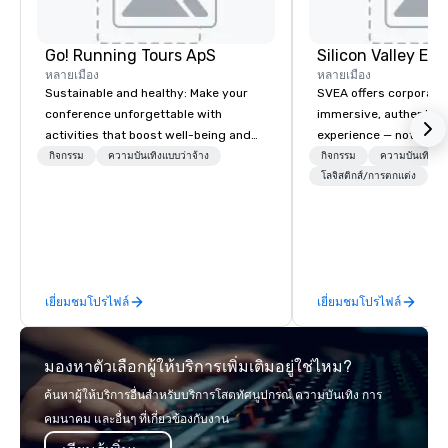
Go! Running Tours ApS
หลายเมือง
หลายเมือง
Sustainable and healthy: Make your
SVEA offers corporate
conference unforgettable with
immersive, authentic S
activities that boost well-being and
experience — not a tour
lower carbon footprints. Explore the
transformation. We de
กิจกรรม
ความบันเทิงแบบว่าจ้าง
กิจกรรม
ความบันเทิงแบบ
world on the run with expert local
facilitate custom exec
โลจิสติกส์/การตกแต่ง
running guides.
tours, learning session
workshops, leadership
behind-the-scenes tec
experiences for visiti
incentive groups, and
เยี่ยมชมโปรไฟล์
เยี่ยมชมโปรไฟล์
offsites. Whether your
think like a Silicon Val
explore the mindsets d
มองหาตัวเลือกผู้ให้บริการเพิ่มเติมอยู่ใช่ไหม?
world's fastest-growi
or walk away with a pr
ค้นหาผู้ให้บริการอื่นสำหรับบริการโสตทัศนูปกรณ์ ความบันเทิง การ
innovation playbook, S
คมนาคม และอื่นๆ ที่เกี่ยวข้องกับงาน
programming that is 