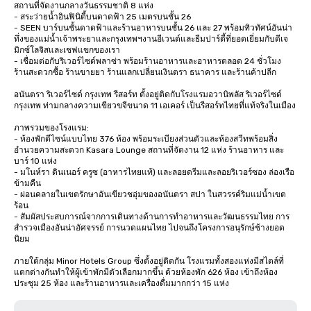
สถานที่จัดงานกลางวันธรรมชาติ 8 แห่ง

- สระว่ายน้ำอินฟินิตี้บนดาดฟ้า 25 เมตรบนชั้น 26

- SEEN บาร์บนชั้นดาดฟ้าและร้านอาหารบนชั้น 26 และ 27 พร้อมทิวทัศน์อันน่า
ทึ่งของแม่น้ำเจ้าพระยาและกรุงเทพฯงานอีเวนต์และธีมปาร์ตี้ที่ยอดเยี่ยมกับดีเจ 
มิกซ์โลจิสและเชฟแขกของเรา

- เชื่อมต่อกับริเวอร์ไซด์พลาซ่า พร้อมร้านอาหารและอาหารตลอด 24 ชั่วโมง 
ร้านสะดวกซื้อ ร้านขายยา ร้านแลกเปลี่ยนเงินตรา ธนาคาร และร้านค้าปลีก

อนันตรา ริเวอร์ไซด์ กรุงเทพ รีสอร์ท ตั้งอยู่ติดกับโรงแรมอวานิพลัส ริเวอร์ไซด์ 
กรุงเทพ ท่ามกลางความเขียวขจีขนาด 11 เอเคอร์ เป็นรีสอร์ทไทยที่แท้จริงในเมือง 

ภาพรวมของโรงแรม:

- ห้องพักดีไซน์แบบไทย 376 ห้อง พร้อมระเบียงส่วนตัวและห้องสวีทพร้อมสิ่ง
อำนวยความสะดวก Kasara Lounge สถานที่จัดงาน 12 แห่ง ร้านอาหาร และ
บาร์ 10 แห่ง

- มโนห์รา ดินเนอร์ ครูซ (อาหารไทยแท้) และลอยดรีมและลอยริเวอร์ซอง ล่องเรือ
ข้ามคืน 

- ผ่อนคลายในเขตรักษาอันเขียวชอุ่มของอนันตรา สปา ในสวรรค์ริมแม่น้ำเขต
ร้อน 

- สัมผัสประสบการณ์จากการเดินทางด้านการทำอาหารและวัฒนธรรมไทย การ
สำรวจเมืองอันน่าอัศจรรย์ การนวดแผนไทย ไปจนถึงโครงการอนุรักษ์ช้างยอด
นิยม

ภายใต้กลุ่ม Minor Hotels Group ซึ่งตั้งอยู่ติดกัน โรงแรมทั้งสองแห่งมีสไตล์ที่
แตกต่างกันทำให้ผู้เข้าพักมีตัวเลือกมากขึ้น ด้วยห้องพัก 626 ห้อง เข้าถึงห้อง
ประชุม 25 ห้อง และร้านอาหารและเครื่องดื่มมากกว่า 15 แห่ง