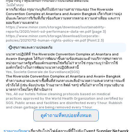
กรุณาระบุว่าคุณได้รับการรับรองว่าเป็นในข้อใดต่อไปนี้:
ไม่มีคำตอบ
หากเกี่ยวข้อง กรุณาระบุลิงก์ไปยังรายงานสาธารณะของ The Riverside
Convention Complex at Anantara and Avani+ Bangkok เกี่ยวกับความมุ่ง
มั่นและโครงการริเริ่มที่เกี่ยวข้องกับความหลากหลาย ความเท่าเทียม และการ
ยอมรับความแตกต่าง
https://www.minor.com/storage/download/sustainability-
reports/2020/mint-sd-performance-data-en.pdf (page 3)   
https://www.minor.com/storage/download/corporate-
policies/20210712-human-rights-policy-en.pdf (Point 2.3)
สุขภาพและความปลอดภัย
แนวทางปฏิบัติที่ The Riverside Convention Complex at Anantara and
Avani+ Bangkok ได้รับการพัฒนาขึ้นตามข้อเสนอแนะด้านบริการสุขภาพจาก
หน่วยงานภาครัฐหรือองค์กรเอกชนใช่หรือไม่? หากใช่ กรุณาระบุว่ามีการใช้
องค์กรใดบ้างในการพัฒนาแนวทางปฏิบัติเหล่านี้
Yes, Societe Generale de Surveillance(SGS)
The Riverside Convention Complex at Anantara and Avani+ Bangkok
ทำความสะอาดและฆ่าเชื้อพื้นที่ส่วนกลางและสิ่งอำนวยความสะดวกสาธารณะที่
เข้าถึงได้ (เช่น ห้องประชุม ร้านอาหาร ลิฟต์ ฯลฯ) หรือไม่? หากใช่ กรุณาอธิบาย
มาตรการใหม่ใดๆ ที่ดำเนินการ
Yes, All our hotels follow cleaning protocols based on medical 
practices approved by the World Health Organization and certified by 
SGS. Public areas and facilities are disinfected every 1 hour. Rubbish 
and clean garbage are being removed every 1 hour.
ดูคำถามที่พบบ่อยทั้งหมด
รายงานปัญหา
เกี่ยวกับโปรไฟล์สถานที่นี้ไปยัง Cvent Supplier Network