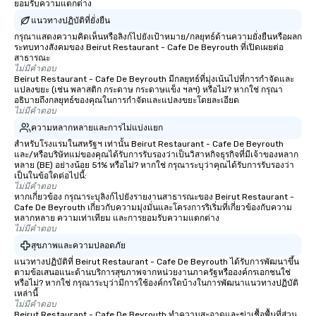
ยอมรับความแตกต่าง
แนวทางปฏิบัติที่ยั่งยืน
กรุณาแสดงความคิดเห็นหรือลิงก์ไปยังเป้าหมาย/กลยุทธ์ด้านความยั่งยืนหรือผลก
ระทบทางสังคมของ Beirut Restaurant - Cafe De Beyrouth ที่เปิดเผยต่อ
สาธารณะ
ไม่มีคำตอบ
Beirut Restaurant - Cafe De Beyrouth มีกลยุทธ์ที่มุ่งเน้นไปที่การกำจัดและ
แปลงขยะ (เช่น พลาสติก กระดาษ กระดาษแข็ง ฯลฯ) หรือไม่? หากใช่ กรุณา
อธิบายถึงกลยุทธ์ของคุณในการกำจัดและแปลงขยะโดยละเอียด
ไม่มีคำตอบ
ความหลากหลายและการไม่แบ่งแยก
สำหรับโรงแรมในสหรัฐฯ เท่านั้น Beirut Restaurant - Cafe De Beyrouth
และ/หรือบริษัทแม่ของคุณได้รับการรับรองว่าเป็นวิสาหกิจธุรกิจที่มีเจ้าของหลาก
หลาย (BE) อย่างน้อย 51% หรือไม่? หากใช่ กรุณาระบุว่าคุณได้รับการรับรองว่า
เป็นในข้อใดต่อไปนี้:
ไม่มีคำตอบ
หากเกี่ยวข้อง กรุณาระบุลิงก์ไปยังรายงานสาธารณะของ Beirut Restaurant -
Cafe De Beyrouth เกี่ยวกับความมุ่งมั่นและโครงการริเริ่มที่เกี่ยวข้องกับความ
หลากหลาย ความเท่าเทียม และการยอมรับความแตกต่าง
ไม่มีคำตอบ
สุขภาพและความปลอดภัย
แนวทางปฏิบัติที่ Beirut Restaurant - Cafe De Beyrouth ได้รับการพัฒนาขึ้น
ตามข้อเสนอแนะด้านบริการสุขภาพจากหน่วยงานภาครัฐหรือองค์กรเอกชนใช่
หรือไม่? หากใช่ กรุณาระบุว่ามีการใช้องค์กรใดบ้างในการพัฒนาแนวทางปฏิบัติ
เหล่านี้
ไม่มีคำตอบ
Beirut Restaurant - Cafe De Beyrouth ทำความสะอาดและฆ่าเชื้อพื้นที่ส่วน