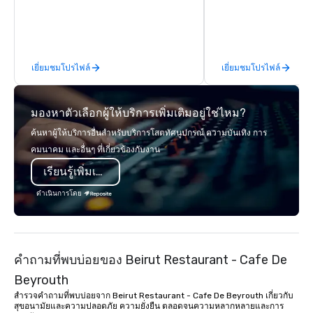
workshops, leadership
behind-the-scenes tec
experiences for visiti
incentive groups, and
เยี่ยมชมโปรไฟล์
เยี่ยมชมโปรไฟล์
offsites. Whether your
think like a Silicon Val
explore the mindsets d
มองหาตัวเลือกผู้ให้บริการเพิ่มเติมอยู่ใช่ไหม?
world's fastest-growi
or walk away with a pr
ค้นหาผู้ให้บริการอื่นสำหรับบริการโสตทัศนูปกรณ์ ความบันเทิง การ
innovation playbook, S
คมนาคม และอื่นๆ ที่เกี่ยวข้องกับงาน
programming that is 
เรียนรู้เพิ่มเติม
substantive, and uniqu
the Valley. Ideal for g
ดำเนินการโดย
Fully customizable by 
seniority, and objectiv
คำถามที่พบบ่อยของ Beirut Restaurant - Cafe De
Beyrouth
สำรวจคำถามที่พบบ่อยจาก Beirut Restaurant - Cafe De Beyrouth เกี่ยวกับ
สุขอนามัยและความปลอดภัย ความยั่งยืน ตลอดจนความหลากหลายและการ