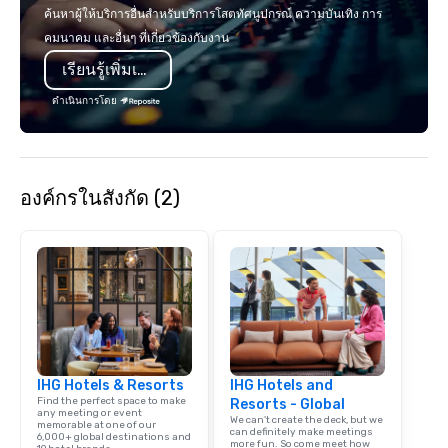
ค้นหาผู้ให้บริการอื่นสำหรับบริการโสตทัศนูปกรณ์ ความบันเทิง การ
คมนาคม และอื่นๆ ที่เกี่ยวข้องกับงาน
เรียนรู้เพิ่มเติม
ดำเนินการโดย
องค์กรในสังกัด (2)
IHG Hotels & Resorts
IHG Hotels and
Find the perfect space to make
Resorts - Global
any meeting or event
We can't create the deck, but we
memorable at one of our
can definitely make meetings
6,000+ global destinations and
more fun. So come meet how