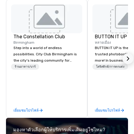
The Constellation Club
BUTTON IT UP
Birmingham
หลายเมือง
Step into a world of endless
BUTTON IT UP is the S
possibilities. City Club Birmingham is
trusted photobooth pro
the city's leading community for
more! In business for 35+ years, we
purpose and connection in the heart
have the largest varie
ร้านอาหาร/บาร์
โลจิสติกส์/การตกแต่ง
of the downtown business district. At
photo/video booths a
31 floors in the sky, Members and
activations to make s
guests embark on culinary
make memories last a l
adventures, experience next-level
networking, host elevated meetings
and events, and engage in lively
เยี่ยมชมโปรไฟล์
เยี่ยมชมโปรไฟล์
socials while overlooking breathtaking
city views.
มองหาตัวเลือกผู้ให้บริการเพิ่มเติมอยู่ใช่ไหม?