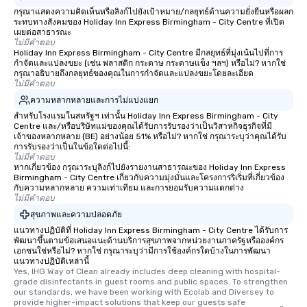
กรุณาแสดงความคิดเห็นหรือลิงก์ไปยังเป้าหมาย/กลยุทธ์ด้านความยั่งยืนหรือผลก
ระทบทางสังคมของ Holiday Inn Express Birmingham - City Centre ที่เปิด
เผยต่อสาธารณะ
ไม่มีคำตอบ
Holiday Inn Express Birmingham - City Centre มีกลยุทธ์ที่มุ่งเน้นไปที่การ
กำจัดและแปลงขยะ (เช่น พลาสติก กระดาษ กระดาษแข็ง ฯลฯ) หรือไม่? หากใช่
กรุณาอธิบายถึงกลยุทธ์ของคุณในการกำจัดและแปลงขยะโดยละเอียด
ไม่มีคำตอบ
ความหลากหลายและการไม่แบ่งแยก
สำหรับโรงแรมในสหรัฐฯ เท่านั้น Holiday Inn Express Birmingham - City
Centre และ/หรือบริษัทแม่ของคุณได้รับการรับรองว่าเป็นวิสาหกิจธุรกิจที่มี
เจ้าของหลากหลาย (BE) อย่างน้อย 51% หรือไม่? หากใช่ กรุณาระบุว่าคุณได้รับ
การรับรองว่าเป็นในข้อใดต่อไปนี้:
ไม่มีคำตอบ
หากเกี่ยวข้อง กรุณาระบุลิงก์ไปยังรายงานสาธารณะของ Holiday Inn Express
Birmingham - City Centre เกี่ยวกับความมุ่งมั่นและโครงการริเริ่มที่เกี่ยวข้อง
กับความหลากหลาย ความเท่าเทียม และการยอมรับความแตกต่าง
ไม่มีคำตอบ
สุขภาพและความปลอดภัย
แนวทางปฏิบัติที่ Holiday Inn Express Birmingham - City Centre ได้รับการ
พัฒนาขึ้นตามข้อเสนอแนะด้านบริการสุขภาพจากหน่วยงานภาครัฐหรือองค์กร
เอกชนใช่หรือไม่? หากใช่ กรุณาระบุว่ามีการใช้องค์กรใดบ้างในการพัฒนา
แนวทางปฏิบัติเหล่านี้
Yes, IHG Way of Clean already includes deep cleaning with hospital-
grade disinfectants in guest rooms and public spaces. To strengthen 
our standards, we have been working with Ecolab and Diversey to 
provide higher-impact solutions that keep our guests safe