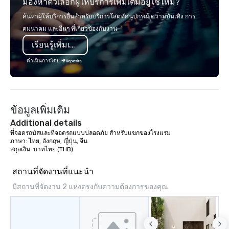
มองหาตัวเลือกผู้ให้บริการเพิ่มเติมอยู่ใช่ไหม?
world's fastest-growi
or walk away with a pr
ค้นหาผู้ให้บริการอื่นสำหรับบริการโสตทัศนูปกรณ์ ความบันเทิง การ
innovation playbook, S
คมนาคม และอื่นๆ ที่เกี่ยวข้องกับงาน
programming that is 
เรียนรู้เพิ่มเติม
substantive, and uniqu
the Valley. Ideal for g
ดำเนินการโดย
Fully customizable by 
seniority, and objectiv
ข้อมูลเพิ่มเติม
Additional details
ที่จอดรถบัสและที่จอดรถแบบปลอดภัย สำหรับแขกของโรงแรม

ภาษา: ไทย, อังกฤษ, ญี่ปุ่น, จีน

สกุลเงิน: บาทไทย (THB)
สถานที่จัดงานที่แนะนำ
มีสถานที่จัดงาน 2 แห่งตรงกับความต้องการของคุณ