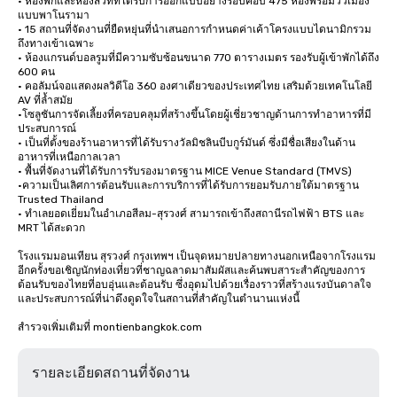
• ห้องพักและห้องสวีทที่ได้รับการออกแบบอย่างรอบคอบ 475 ห้องพร้อมวิวเมือง
แบบพาโนรามา

• 15 สถานที่จัดงานที่ยืดหยุ่นที่นำเสนอการกำหนดค่าเค้าโครงแบบไดนามิกรวม
ถึงทางเข้าเฉพาะ

• ห้องแกรนด์บอลรูมที่มีความซับซ้อนขนาด 770 ตารางเมตร รองรับผู้เข้าพักได้ถึง 
600 คน

• คอลัมน์จอแสดงผลวิดีโอ 360 องศาเดียวของประเทศไทย เสริมด้วยเทคโนโลยี 
AV ที่ล้ำสมัย

•โซลูชันการจัดเลี้ยงที่ครอบคลุมที่สร้างขึ้นโดยผู้เชี่ยวชาญด้านการทำอาหารที่มี
ประสบการณ์

• เป็นที่ตั้งของร้านอาหารที่ได้รับรางวัลมิชลินบีบกูร์มันด์ ซึ่งมีชื่อเสียงในด้าน
อาหารที่เหนือกาลเวลา

• พื้นที่จัดงานที่ได้รับการรับรองมาตรฐาน MICE Venue Standard (TMVS)

•ความเป็นเลิศการต้อนรับและการบริการที่ได้รับการยอมรับภายใต้มาตรฐาน 
Trusted Thailand

• ทำเลยอดเยี่ยมในอำเภอสีลม-สุรวงศ์ สามารถเข้าถึงสถานีรถไฟฟ้า BTS และ 
MRT ได้สะดวก

โรงแรมมอนเทียน สุรวงศ์ กรุงเทพฯ เป็นจุดหมายปลายทางนอกเหนือจากโรงแรม
อีกครั้งขอเชิญนักท่องเที่ยวที่ชาญฉลาดมาสัมผัสและค้นพบสาระสำคัญของการ
ต้อนรับของไทยที่อบอุ่นและต้อนรับ ซึ่งอุดมไปด้วยเรื่องราวที่สร้างแรงบันดาลใจ
และประสบการณ์ที่น่าดึงดูดใจในสถานที่สำคัญในตำนานแห่งนี้

สำรวจเพิ่มเติมที่ montienbangkok.com
รายละเอียดสถานที่จัดงาน