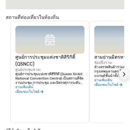
สถานที่ท่องเที่ยวในท้องถิ่น
ศูนย์การประชุมแห่งชาติสิริกิติ์
สามย่านมิตรทาวน
ช้อปปิ้ง
1 กม.
(QSNCC)
ห้างสรรพสินค้าร่วมสมัยใ
ศูนย์ประชุม
4 กม.
กรุงเทพมหานคร โซนค้า
ศูนย์การประชุมแห่งชาติสิริกิติ์ (Queen Sirikit 
แบรนด์ชั้นนำทั้งไทยแล
National Convention Centre) เป็นสถานที่จัด
ดาดฟ้า ศูนย์ออกกำลังกาย
อ่านเพิ่มเติม
งานประชุม การประชุม และนิทรรศการระดับ
อาหารตลอด 24 ชั่วโมง ซ
เยี่ยมชมเว็บไซต์
นานาชาติชั้นนำของประเทศไทย ซึ่งมีชื่อเสียง
อ่านเพิ่มเติม
อาหารที่มีชื่อเสียง 10 
ในด้านการต้อนรับ บริการที่ยอดเยี่ยมและ
เยี่ยมชมเว็บไซต์
สะพานหลวง และเยาวร
คุณภาพของสิ่งอำนวยความสะดวกด้วยพื้นที่ 
65,000 ตารางเมตร ศูนย์แห่งนี้เหมาะสำหรับ
การประชุมผู้แทนสูงสุด 5,000 คน และการจัด
นิทรรศการมากถึง 900 บูธ รองรับเทคโนโลยี
ล่าสุด บริการภายในองค์กรมากมาย และ
ประสบการณ์การจัดการระดับนานาชาติที่
หลากหลาย
