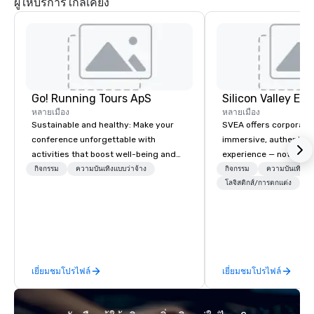
ผู้ให้บริการใกล้เคียง
ศูนย์แห่งนี้สร้างขึ้นเพื่อสะท้อนให้เห็นถึงแก่นแท้
ของวัฒนธรรมไทยในสถาปัตยกรรมและการ
ตกแต่งอย่างภาคภูมิใจ ทำให้ผู้เข้าชมและ
ลูกค้าได้รับความรู้สึกที่แท้จริงของประเทศไทย
ร่วมกับพื้นที่และคุณภาพที่ต้องการจากงานต่าง
ประเทศการที่ศูนย์ได้เป็นเจ้าภาพในการประชุม
ระดับโลกและการประชุมนานาชาติมากมายใน
ช่วงสองทศวรรษที่ผ่านมาเป็นพิสูจน์ถึงทักษะ
ของทีมผู้บริหารและคุณภาพของสถานที่จัดงาน
Go! Running Tours ApS
หลายเมือง
หลายเมือง
Sustainable and healthy: Make your
SVEA offers corporate
conference unforgettable with
immersive, authentic S
activities that boost well-being and
experience — not a tour
lower carbon footprints. Explore the
transformation. We de
กิจกรรม
ความบันเทิงแบบว่าจ้าง
กิจกรรม
ความบันเทิงแบบ
world on the run with expert local
facilitate custom exec
โลจิสติกส์/การตกแต่ง
running guides.
tours, learning session
workshops, leadership
behind-the-scenes tec
experiences for visiti
incentive groups, and
เยี่ยมชมโปรไฟล์
เยี่ยมชมโปรไฟล์
offsites. Whether your
think like a Silicon Val
explore the mindsets d