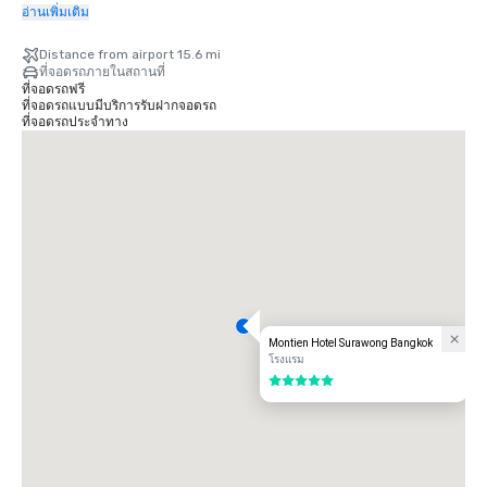
อ่านเพิ่มเติม
สถานที่ท่องเที่ยวในเมือง

• สวนลุมพินี: 700 เมตร

Distance from airport 15.6 mi
• สกายวอล์คมหานคร: 1.0 กิโลเมตร

ที่จอดรถภายในสถานที่
• ริมแม่น้ำเจ้าพระยา: 2.4 กิโลเมตร

ที่จอดรถฟรี
• เยาวราช ไชน่าทาวน์: 3.0 กิโลเมตร

ที่จอดรถแบบมีบริการรับฝากจอดรถ
• พระบรมมหาราชวัง: 7.0 กิโลเมตร

ที่จอดรถประจำทาง
• เกาะรัตนโกสินทร์: 7.3 กิโลเมตร

• ตลาดวันหยุดสุดสัปดาห์จตุจักร: 11.9 กิโลเมตร

ไลฟ์สไตล์และการช้อปปิ

• สามย่านมิตรทาวน์: 700 เมตร

• สยามพารากอน: 1.9 กิโลเมตร

• เอ็มบีเค เซ็นเตอร์: 2.0 กิโลเมตร

• เซ็นทรัลเวิลด์: 2.2 กิโลเมตร

• เขตอีเอ็ม: 5.5 กิโลเมตร

• ไอคอนสยาม: 5.6 กิโลเมตร

ทั้งสนามบินสุวรรณภูมิ (BKK) และท่าอากาศยานนานาชาติดอนเมือง (DMK) ใช้
เวลาเดินทางโดยรถยนต์ประมาณ 45 นาที ทำให้การเดินทางมาถึงและออกเดิน
ทางราบรื่นและสะดวก

Montien Hotel Surawong Bangkok
• สนามบินนานาชาติสุวรรณภูมิ: 32 กม.

โรงแรม
• สนามบินนานาชาติดอนเมือง: 25 กม.
5 จาก 5