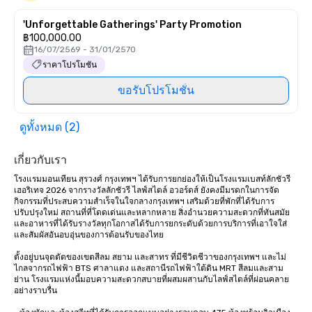
'Unforgettable Gatherings' Party Promotion
฿100,000.00
16/07/2569 - 31/01/2570
ราคาโปรโมชัน
ขอรับโปรโมชั่น
ดูทั้งหมด (2)
เกี่ยวกับเรา
โรงแรมมอนเทียน สุรวงศ์ กรุงเทพฯ ได้รับการยกย่องให้เป็นโรงแรมเบสท์ลักชัวรี 
เฮอริเทจ 2026 จากรางวัลลักชัวรี ไลฟ์สไตล์ อวอร์ดส์ ยังคงมีมรดกในการจัด
กิจกรรมที่ประสบความสำเร็จในใจกลางกรุงเทพฯ เสริมด้วยที่พักที่ได้รับการ
ปรับปรุงใหม่ สถานที่ที่โดดเด่นและหลากหลาย สิ่งอำนวยความสะดวกที่ทันสมัย 
และอาหารที่ได้รับรางวัลทุกโอกาสได้รับการยกระดับด้วยการบริการที่เอาใจใส่
และสัมผัสอันอบอุ่นของการต้อนรับของไทย

ตั้งอยู่บนจุดตัดของเขตสีลม สยาม และสาทร ที่มีชีวิตชีวาของกรุงเทพฯ และไม่
ไกลจากรถไฟฟ้า BTS ศาลาแดง และสถานีรถไฟฟ้าใต้ดิน MRT สีลมและสาม
ย่าน โรงแรมแห่งนี้มอบความสะดวกสบายที่ผสมผสานกับไลฟ์สไตล์ที่ผ่อนคลาย
อย่างราบรื่น
