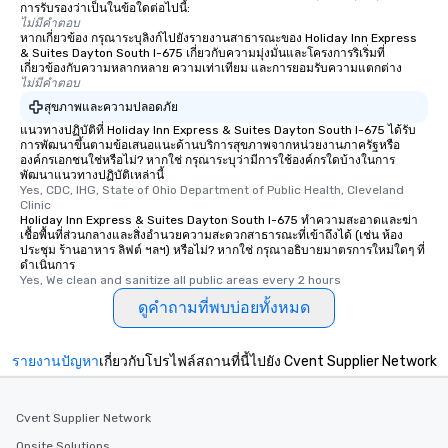
การรับรองว่าเป็นในข้อใดต่อไปนี้:
ไม่มีคำตอบ
หากเกี่ยวข้อง กรุณาระบุลิงก์ไปยังรายงานสาธารณะของ Holiday Inn Express
& Suites Dayton South I-675 เกี่ยวกับความมุ่งมั่นและโครงการริเริ่มที่
เกี่ยวข้องกับความหลากหลาย ความเท่าเทียม และการยอมรับความแตกต่าง
ไม่มีคำตอบ
สุขภาพและความปลอดภัย
แนวทางปฏิบัติที่ Holiday Inn Express & Suites Dayton South I-675 ได้รับ
การพัฒนาขึ้นตามข้อเสนอแนะด้านบริการสุขภาพจากหน่วยงานภาครัฐหรือ
องค์กรเอกชนใช่หรือไม่? หากใช่ กรุณาระบุว่ามีการใช้องค์กรใดบ้างในการ
พัฒนาแนวทางปฏิบัติเหล่านี้
Yes, CDC, IHG, State of Ohio Department of Public Health, Cleveland 
Clinic
Holiday Inn Express & Suites Dayton South I-675 ทำความสะอาดและฆ่า
เชื้อพื้นที่ส่วนกลางและสิ่งอำนวยความสะดวกสาธารณะที่เข้าถึงได้ (เช่น ห้อง
ประชุม ร้านอาหาร ลิฟต์ ฯลฯ) หรือไม่? หากใช่ กรุณาอธิบายมาตรการใหม่ใดๆ ที่
ดำเนินการ
Yes, We clean and sanitize all public areas every 2 hours
ดูคำถามที่พบบ่อยทั้งหมด
รายงานปัญหา
เกี่ยวกับโปรไฟล์สถานที่นี้ไปยัง Cvent Supplier Network
Cvent Supplier Network
Onsite Solutions