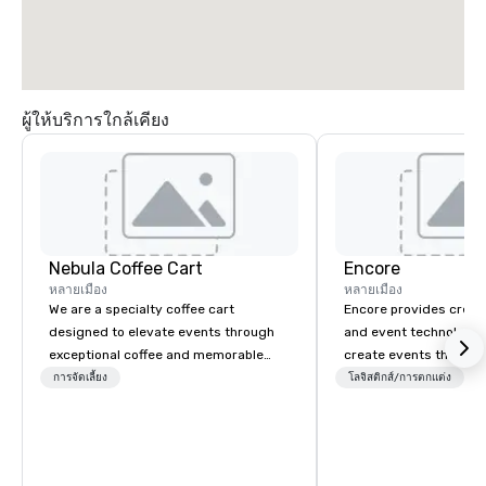
ผู้ให้บริการใกล้เคียง
Nebula Coffee Cart
Encore
หลายเมือง
หลายเมือง
We are a specialty coffee cart
Encore provides creati
designed to elevate events through
and event technology 
exceptional coffee and memorable
create events that tr
guest experiences. From corporate
creates memorable ev
การจัดเลี้ยง
โลจิสติกส์/การตกแต่ง
พ
gatherings and brand activations to
that engage and tran
weddings and private celebrations,
organizations. As the g
we partner with clients to deliver a
event technology and 
seamless, high-quality coffee service
services, Encore’s tea