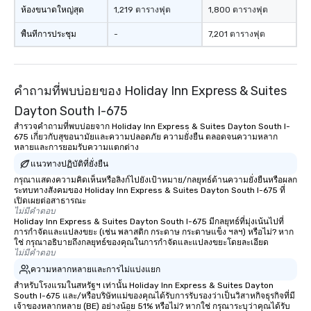
ห้องขนาดใหญ่สุด
1,219 ตารางฟุต
1,800 ตารางฟุต
พื้นที่การประชุม
-
7,201 ตารางฟุต
คำถามที่พบบ่อยของ Holiday Inn Express & Suites
Dayton South I-675
สำรวจคำถามที่พบบ่อยจาก Holiday Inn Express & Suites Dayton South I-
675 เกี่ยวกับสุขอนามัยและความปลอดภัย ความยั่งยืน ตลอดจนความหลาก
หลายและการยอมรับความแตกต่าง
แนวทางปฏิบัติที่ยั่งยืน
กรุณาแสดงความคิดเห็นหรือลิงก์ไปยังเป้าหมาย/กลยุทธ์ด้านความยั่งยืนหรือผลก
ระทบทางสังคมของ Holiday Inn Express & Suites Dayton South I-675 ที่
เปิดเผยต่อสาธารณะ
ไม่มีคำตอบ
Holiday Inn Express & Suites Dayton South I-675 มีกลยุทธ์ที่มุ่งเน้นไปที่
การกำจัดและแปลงขยะ (เช่น พลาสติก กระดาษ กระดาษแข็ง ฯลฯ) หรือไม่? หาก
ใช่ กรุณาอธิบายถึงกลยุทธ์ของคุณในการกำจัดและแปลงขยะโดยละเอียด
ไม่มีคำตอบ
ความหลากหลายและการไม่แบ่งแยก
สำหรับโรงแรมในสหรัฐฯ เท่านั้น Holiday Inn Express & Suites Dayton
South I-675 และ/หรือบริษัทแม่ของคุณได้รับการรับรองว่าเป็นวิสาหกิจธุรกิจที่มี
เจ้าของหลากหลาย (BE) อย่างน้อย 51% หรือไม่? หากใช่ กรุณาระบุว่าคุณได้รับ