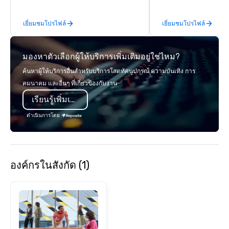
tailored to each occasion. Our focus
innovators and experts
goes beyond great coffee—we create
results through strat
เยี่ยมชมโปรไฟล์
เยี่ยมชมโปรไฟล์
a polished, engaging setup that
creative, advanced te
enhances your event’s atmosphere
digital, environmental,
and leaves a lasting impression. Using
digital solutions for hy
มองหาตัวเลือกผู้ให้บริการเพิ่มเติมอยู่ใช่ไหม?
premium beans, professional baristas,
in-person events of an
and a thoughtfully designed mobile
ค้นหาผู้ให้บริการอื่นสำหรับบริการโสตทัศนูปกรณ์ ความบันเทิง การ
cart, we bring the café experience
คมนาคม และอื่นๆ ที่เกี่ยวข้องกับงาน
directly to your guests. Whether
เรียนรู้เพิ่มเติม
you're looking to energize a
conference, create a standout
ดำเนินการโดย
moment at a marketing activation, or
add a refined touch to a wedding, we
provide reliable, customizable service
that aligns with your vision and brand.
องค์กรในสังกัด (1)
Let’s make your next event
unforgettable—one cup at a time.