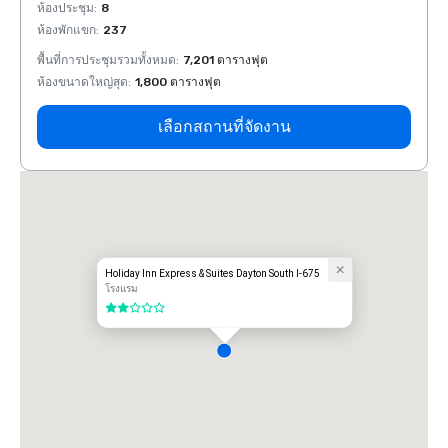
ห้องประชุม
:
8
ห้องปร
ห้องพักแขก
:
237
ห้องพั
พื้นที่การประชุมรวมทั้งหมด
:
7,201 ตารางฟุต
พื้นที
ห้องขนาดใหญ่สุด
:
1,800 ตารางฟุต
ห้องขน
เลือกสถานที่จัดงาน
Holiday Inn Express & Suites Dayton South I-675
โรงแรม
2 จาก 5