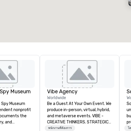
้องประชุม
:
ห้องพักแขก
:
7
220
ื้นที่การประชุมรวมทั้งหมด
:
ห้องขนาดใหญ่สุด
:
2,000 ตารางฟุต
4,100 ตารางฟุต
เลือกสถานที่จัดงาน
l Spy Museum
Vibe Agency
S
Worldwide
Wo
al Spy Museum
Be a Guest At Your Own Event. We
So
pendent nonprofit
produce in-person, virtual, hybrid,
un
ocuments the
and metaverse events. VIBE -
bu
ry, and
CREATIVE THINKERS. STRATEGIC
pr
e of espionage.
DOERS. Companies that will thrive
fr
พนักงานที่ต้องการ
โล