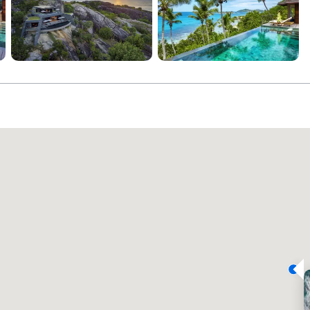
Promote your venue
รงแรมหรู