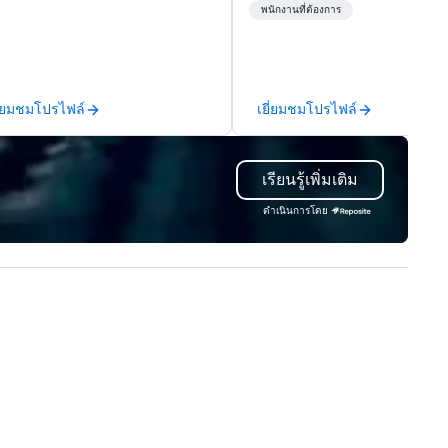
me talent matched through
พนักงานที่ต้องการ
chnology and data-driven
. For over a decade, we’ve
tched hundreds of
ganizations with our network of
ี่ยมชมโปรไฟล์
เยี่ยมชมโปรไฟล์
stry talent. We go deeper
an our competitors' vetting
ocess by leading with a people-
เรียนรู้เพิ่มเติม
rst mentality and a focus on
ecialized skills. We hire quickly
ดำเนินการโดย
d increase the accuracy of the
tch you need by considering
lent’s personality, strengths,
intent to grow. How it works: –
nsult: Start a conversation
ght here in Reposite to discuss
ur talent needs, timeframe,
d budget. – Source: We
refully match talent to the
les and skills needed for your
ent using our unique Opti5