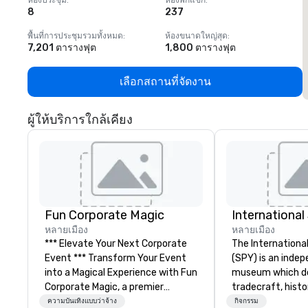
ห้องประชุม
:
ห้องพักแขก
:
ห
8
237
1
พื้นที่การประชุมรวมทั้งหมด
:
ห้องขนาดใหญ่สุด
:
พ
7,201 ตารางฟุต
1,800 ตารางฟุต
1
เลือกสถานที่จัดงาน
ผู้ให้บริการใกล้เคียง
Fun Corporate Magic
Internationa
หลายเมือง
หลายเมือง
*** Elevate Your Next Corporate
The Internation
Event *** Transform Your Event
(SPY) is an inde
into a Magical Experience with Fun
museum which d
Corporate Magic, a premier
tradecraft, histo
entertainment company with
contemporary rol
ความบันเทิงแบบว่าจ้าง
กิจกรรม