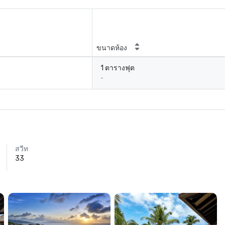
ขนาดห้อง
1 ตารางฟุต
-
สวีท
33