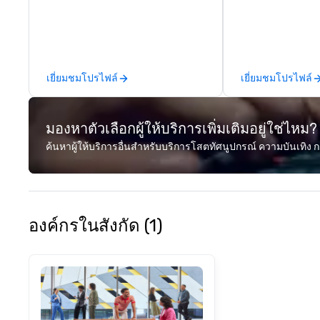
over 27 years of experience
It holds the large
delivering exclusive
international es
performances. Our high-end team
on public displa
of magicians, illusionists, and
opened in 2002 i
mentalists, turn events into
Quarter neighbor
เยี่ยมชมโปรไฟล์
เยี่ยมชมโปรไฟล์
memorable experiences that
Washington, DC, 
everyone will be talking about for
a new, expanded b
years to come. Whether you're
new exhibitions 
มองหาตัวเลือกผู้ให้บริการเพิ่มเติมอยู่ใช่ไหม?
hosting a boardroom meeting,
in 2019. Every nation considers
team-building retreat, or holiday
intelligence essen
ค้นหาผู้ให้บริการอื่นสำหรับบริการโสตทัศนูปกรณ์ ความบันเทิง ก
celebration, our shows leave your
national securit
guests amazed, inspired, and
lifts the veil of 
empowered. We take care of
hidden world of i
everything—contracts, insurance,
exploring its su
and show customization—so you
failures, challeng
องค์กรในสังกัด (1)
don’t have to. With performances
controversies. The Museum's
available in English, Spanish,
mission is to cre
French, and Portuguese, we cater
exhibitions and o
to international teams and
experiences that
culturally diverse audiences. Each
the shadow world
show is tailored to your event’s
and intelligence,