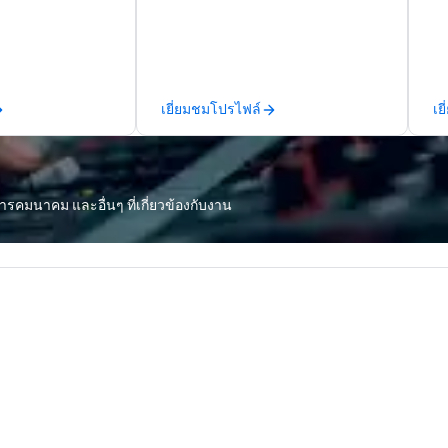
st collection of
are companies that have a strong
ti
pionage artifacts
connection with their employees
te
y. The Museum
and customers; as a forward-
insights
n the Penn
thinking agency, we help
ma
hood of
corporate brands run successful
or
เยี่ยมชมโปรไฟล์
เย
and relocated to
events, whether be virtual, hybrid
indu
uilding with all-
or In-person so that they can
th
at L'Enfant Plaza
drive revenue, increase retention,
pr
build brand recognition, and
fi
tial to its
motivate their teams. Here is a
sp
ารคมนาคม และอื่นๆ ที่เกี่ยวข้องกับงาน
y. The Museum
snapshot of one of our latest
an
secrecy on the
virtual events. As a forward-
ma
ntelligence,
thinking full production service
ta
ccesses and
agency that truly understands
and 
es, and
branding and the corporate world,
Co
we always put our clients first.
ri
ate compelling
Today, we are more than ever
yo
ther learning
committed to deliver positive
an
 shed light on
lasting brand experiences that
ca
 of espionage
foster results. And we do so by
ro
 educating and
bringing the VIBE of your business
ev