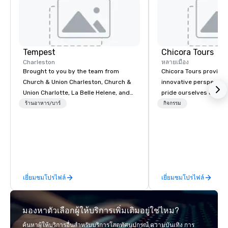
Tempest
Chicora Tours
Charleston
หลายเมือง
Brought to you by the team from
Chicora Tours provide
Church & Union Charleston, Church &
innovative perspective
Union Charlotte, La Belle Helene, and
pride ourselves on pro
Church & Union Nashville, Tempest is a
guests with the most 
ร้านอาหาร/บาร์
กิจกรรม
new upscale seafood restaurant.
hospitable and genuine
Voted 2020 Best New Restaurant by
Charleston. We allow p
USA Today’s 10 Best. Located in the
experience and learn 
former historic Harriott Pinckney
through engaging and
Home for Sailors, next door to Church
tour experiences. Our 
& Union Charleston. Tempest features
conveying the beauty 
เยี่ยมชมโปรไฟล์
เยี่ยมชมโปรไฟล์
hyper-local, sustainable South
the Holy City while anti
Atlantic seafood, with a seasonal
our guest’s desires a
menu curated by Top Chef Alum Chef
Quality is our emphasis! Chicora Tours
มองหาตัวเลือกผู้ให้บริการเพิ่มเติมอยู่ใช่ไหม?
Jamie Lynch, Executive Chef Tyler
does walking tours, dr
Cook, and Chef Adam Hodgson.
private tours. We kno
ค้นหาผู้ให้บริการอื่นสำหรับบริการโสตทัศนูปกรณ์ ความบันเทิง การ