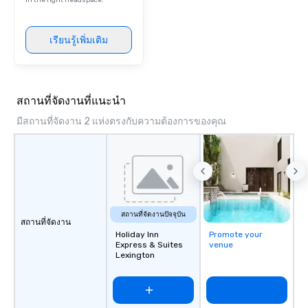
the intricate knowledg
in the right headspace.
Charleston he decided 
own business and shar
เรียนรู้เพิ่มเติม
of Charleston with the
is also a licensed tour
a member of the Prese
of Charleston and the 
สถานที่จัดงานที่แนะนำ
Association. Chicora (pronounced Cha
Cor Ah) was a Native 
มีสถานที่จัดงาน 2 แห่งตรงกับความต้องการของคุณ
Kingdom and tribe so
European explorers in
South Carolina. The Chi
reach expanded from 
River to the Cape Fear
Chicora translates in E
สถานที่จัดงานปัจจุบัน
of the healing breezes
สถานที่จัดงาน
has the same effect on
Holiday Inn
Promote your
Express & Suites
venue
city is lost to time a
Lexington
but kindness and wond
come here. Chicora Tou
welcome to give you t
Charleston experience