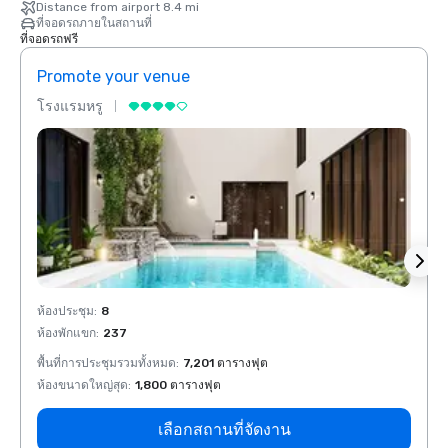
Distance from airport 8.4 mi
ที่จอดรถภายในสถานที่
ที่จอดรถฟรี
Promote your venue
Prom
โรงแรมหรู
โรงแร
ห้องประชุม
:
8
ห้องปร
ห้องพักแขก
:
237
ห้องพั
พื้นที่การประชุมรวมทั้งหมด
:
7,201 ตารางฟุต
พื้นที
ห้องขนาดใหญ่สุด
:
1,800 ตารางฟุต
ห้องขน
เลือกสถานที่จัดงาน