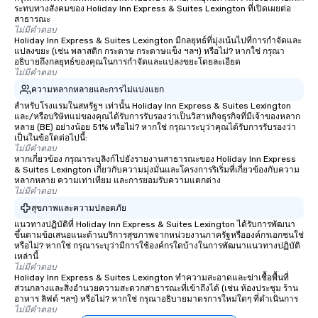
ระทบทางสังคมของ Holiday Inn Express & Suites Lexington ที่เปิดเผยต่อ
สาธารณะ
ไม่มีคำตอบ
Holiday Inn Express & Suites Lexington มีกลยุทธ์ที่มุ่งเน้นไปที่การกำจัดและ
แปลงขยะ (เช่น พลาสติก กระดาษ กระดาษแข็ง ฯลฯ) หรือไม่? หากใช่ กรุณา
อธิบายถึงกลยุทธ์ของคุณในการกำจัดและแปลงขยะโดยละเอียด
ไม่มีคำตอบ
ความหลากหลายและการไม่แบ่งแยก
สำหรับโรงแรมในสหรัฐฯ เท่านั้น Holiday Inn Express & Suites Lexington
และ/หรือบริษัทแม่ของคุณได้รับการรับรองว่าเป็นวิสาหกิจธุรกิจที่มีเจ้าของหลาก
หลาย (BE) อย่างน้อย 51% หรือไม่? หากใช่ กรุณาระบุว่าคุณได้รับการรับรองว่า
เป็นในข้อใดต่อไปนี้:
ไม่มีคำตอบ
หากเกี่ยวข้อง กรุณาระบุลิงก์ไปยังรายงานสาธารณะของ Holiday Inn Express
& Suites Lexington เกี่ยวกับความมุ่งมั่นและโครงการริเริ่มที่เกี่ยวข้องกับความ
หลากหลาย ความเท่าเทียม และการยอมรับความแตกต่าง
ไม่มีคำตอบ
สุขภาพและความปลอดภัย
แนวทางปฏิบัติที่ Holiday Inn Express & Suites Lexington ได้รับการพัฒนา
ขึ้นตามข้อเสนอแนะด้านบริการสุขภาพจากหน่วยงานภาครัฐหรือองค์กรเอกชนใช่
หรือไม่? หากใช่ กรุณาระบุว่ามีการใช้องค์กรใดบ้างในการพัฒนาแนวทางปฏิบัติ
เหล่านี้
ไม่มีคำตอบ
Holiday Inn Express & Suites Lexington ทำความสะอาดและฆ่าเชื้อพื้นที่
ส่วนกลางและสิ่งอำนวยความสะดวกสาธารณะที่เข้าถึงได้ (เช่น ห้องประชุม ร้าน
อาหาร ลิฟต์ ฯลฯ) หรือไม่? หากใช่ กรุณาอธิบายมาตรการใหม่ใดๆ ที่ดำเนินการ
ไม่มีคำตอบ