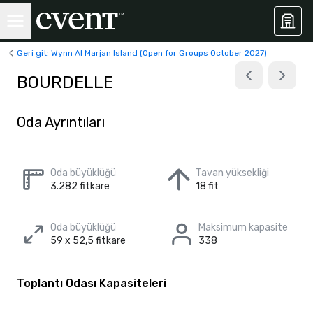
Geri git: Wynn Al Marjan Island (Open for Groups October 2027)
BOURDELLE
Oda Ayrıntıları
Oda büyüklüğü
Tavan yüksekliği
3.282 fitkare
18 fit
Oda büyüklüğü
Maksimum kapasite
59 x 52,5 fitkare
338
Toplantı Odası Kapasiteleri