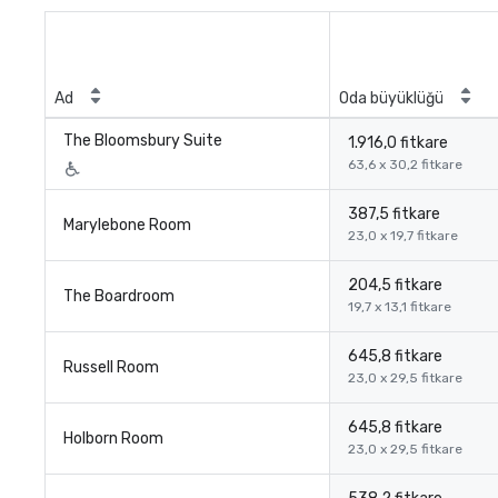
Ad
Oda büyüklüğü
The Bloomsbury Suite
1.916,0 fitkare
63,6 x 30,2 fitkare
387,5 fitkare
Marylebone Room
23,0 x 19,7 fitkare
204,5 fitkare
The Boardroom
19,7 x 13,1 fitkare
645,8 fitkare
Russell Room
23,0 x 29,5 fitkare
645,8 fitkare
Holborn Room
23,0 x 29,5 fitkare