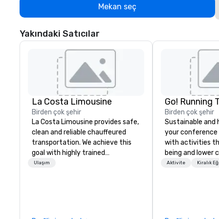
Mekan seç
Yakındaki Satıcılar
La Costa Limousine
Go! Running 
Birden çok şehir
Birden çok şehir
La Costa Limousine provides safe,
Sustainable and 
clean and reliable chauffeured
your conference
transportation. We achieve this
with activities t
goal with highly trained
being and lower c
chauffeurs, the newest vehicles
Explore the world
Ulaşım
Aktivite
Kiralık E
available and a commitment to
expert local runn
Five Star service. The difference
between La Costa Limousine and
other companies can be explained
using one word – quality. From our