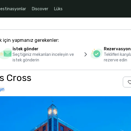
estinasyonlar
Discover
Lüks
k için yapmanız gerekenler:
İstek gönder
Rezervasyon
Seçtiğiniz mekanları inceleyin ve
Teklifleri karşıl
istek gönderin
rezerve edin
s Cross
şın