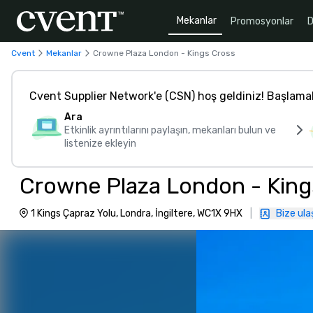
Mekanlar
Promosyonlar
D
Cvent
Mekanlar
Crowne Plaza London - Kings Cross
Cvent Supplier Network'e (CSN) hoş geldiniz! Başlama
Ara
Etkinlik ayrıntılarını paylaşın, mekanları bulun ve
listenize ekleyin
Crowne Plaza London - King
1 Kings Çapraz Yolu, Londra, İngiltere, WC1X 9HX
|
Bize ula