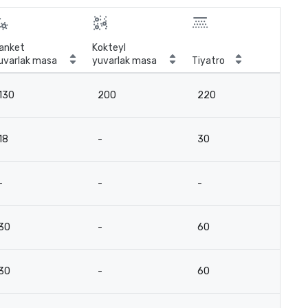
anket
Kokteyl
uvarlak masa
yuvarlak masa
Tiyatro
Sını
130
200
220
9
18
-
30
18
-
-
-
-
30
-
60
31
30
-
60
3