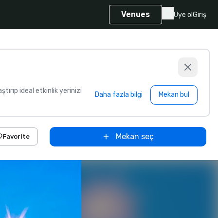
Venues
Üye ol
Giriş
aştırıp ideal etkinlik yerinizi
Daha fazla bilgi
Mekan bul
Mekan seç
Favorite