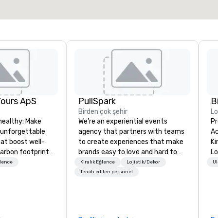
Mekan seç
Tours ApS
PullSpark
B
Birden çok şehir
L
healthy: Make
We’re an experiential events
Pr
 unforgettable
agency that partners with teams
Ac
hat boost well-
to create experiences that make
Kingdom
arbon footprints.
brands easy to love and hard to
Lo
 on the run with
forget. Most companies already
op
ğlence
Kiralık Eğlence
Lojistik/Dekor
Ul
ing guides.
know what makes them easy to
hi
Tercih edilen personel
love; we help teams design
fo
moments that truly stick backed
an
by our trademarked neuroscience
pr
tool, Nistinct.
m