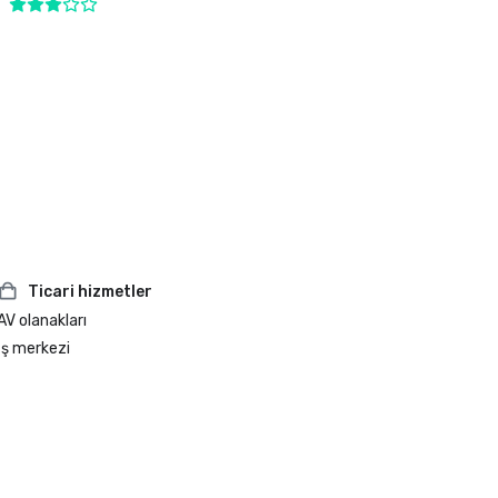
Ticari hizmetler
AV olanakları
İş merkezi