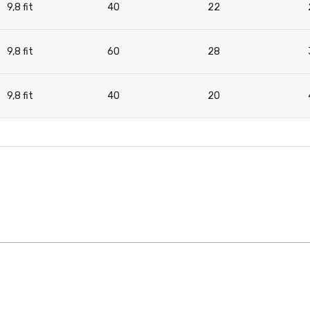
9,8 fit
40
22
9,8 fit
60
28
9,8 fit
40
20