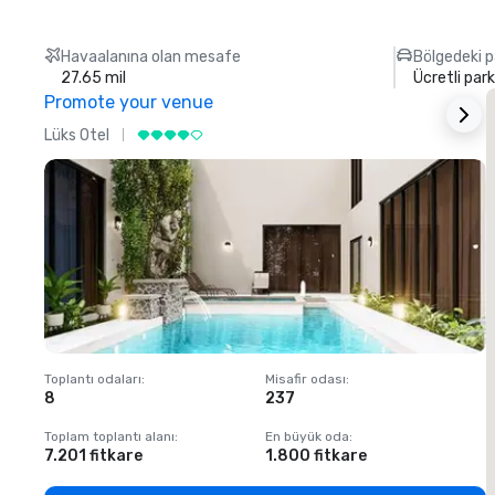
Havaalanına olan mesafe
Bölgedeki p
27.65 mil
Ücretli park
Promote your venue
Lüks Otel
L
Toplantı odaları
:
Misafir odası
:
T
8
237
1
Toplam toplantı alanı
:
En büyük oda
:
T
7.201 fitkare
1.800 fitkare
1