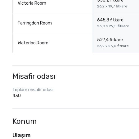
538,2 fitkare
Victoria Room
26,2 x 19,7 fitkare
645,8 fitkare
Farringdon Room
23,0 x 29,5 fitkare
527,4 fitkare
Waterloo Room
26,2 x 23,0 fitkare
Misafir odası
Toplam misafir odası
430
Konum
Ulaşım