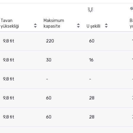
Tavan
Maksimum
B
yüksekliği
kapasite
U şekilli
y
9,8 fit
220
60
9,8 fit
30
16
9,8 fit
-
-
9,8 fit
60
28
9,8 fit
60
28