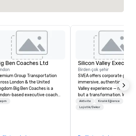
ig Ben Coaches Ltd
ondon
Birden çok şehir
emium Group Transportation
SVEA offers corporate groups
ross London & the United
immersive, authentic Silicon
 Big Ben Coaches is a
Valley experience — not a tour
ndon-based executive coach
but a transformation. We des
erator specialising in reliable,
and facilitate custom execu
aşım
Aktivite
Kiralık Eğlence
gh-quality group transportation
innovation tours, learning
Lojistik/Dekor
r leisure, educational, corporate
sessions, innovation worksho
d MICE travel. Known for our
leadership intensives, and be
ofessionalism, punctuality, and
the-scenes tech culture
odern Mercedes-Benz
experiences for visiting