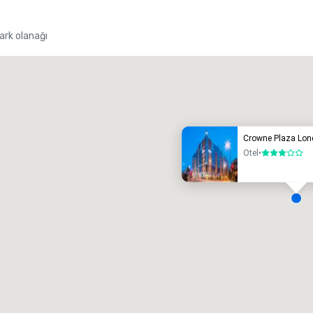
ark olanağı
Promote your venue
üks Otel
Crowne Plaza Lon
Otel
•
3 / 5
oplantı odaları
:
Misafir odası
:
7
220
oplam toplantı alanı
:
En büyük oda
:
2.000 fitkare
4.100 fitkare