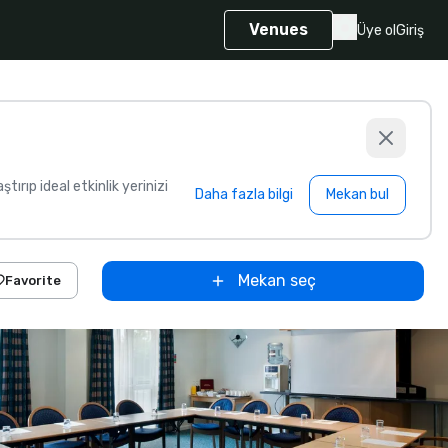
Venues
Üye ol
Giriş
aştırıp ideal etkinlik yerinizi
Daha fazla bilgi
Mekan bul
Mekan seç
Favorite