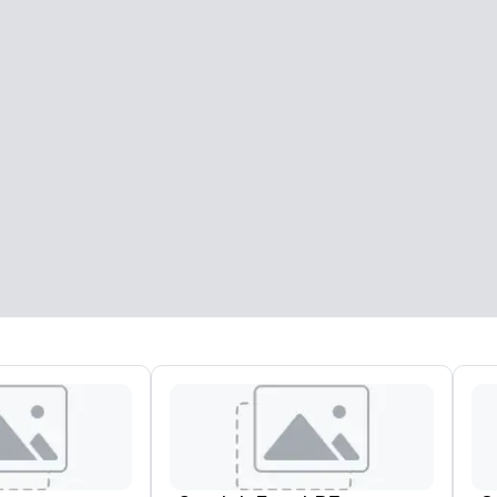
oplantı odaları
:
Misafir odası
:
7
220
oplam toplantı alanı
:
En büyük oda
:
2.000 fitkare
4.100 fitkare
Mekan seç