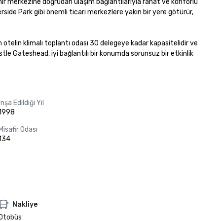
 merkezine doğrudan ulaşım bağlantılarıyla rahat ve konforlu 
ide Park gibi önemli ticari merkezlere yakın bir yere götürür, 
n otelin klimalı toplantı odası 30 delegeye kadar kapasitelidir ve 
stle Gateshead, iyi bağlantılı bir konumda sorunsuz bir etkinlik 
İnşa Edildiği Yıl
1998
Misafir Odası
134
Nakliye
Otobüs