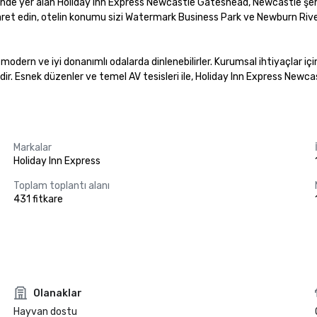
e yer alan Holiday Inn Express Newcastle Gateshead, Newcastle şehir
aret edin, otelin konumu sizi Watermark Business Park ve Newburn Rivers
modern ve iyi donanımlı odalarda dinlenebilirler. Kurumsal ihtiyaçlar içi
ldir. Esnek düzenler ve temel AV tesisleri ile, Holiday Inn Express Newca
Markalar
Holiday Inn Express
Toplam toplantı alanı
431 fitkare
Olanaklar
Hayvan dostu