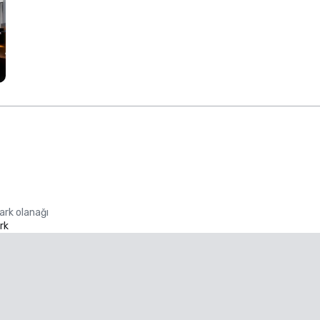
ark olanağı
rk
Promote your venue
üks Otel