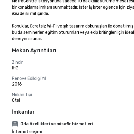
MetroCentre istasyonuna sadece 10 dakikalık yürüme mesafesind
bir konaklama imkanı sunmaktadır. İster iş ister eğlence için ziy
ikisi de iki mil içinde.

Konuklar, ücretsiz Wi-Fi ve şık tasarım dokunuşları ile donatılmış 
bu da seminerler, eğitim oturumları veya ekip brifingleri için idea
deneyimi sunar.
Mekan Ayrıntıları
Zincir
IHG
Renove Edildiği Yıl
2016
Mekan Tipi
Otel
İmkanlar
Oda özellikleri ve misafir hizmetleri
İnternet erişimi