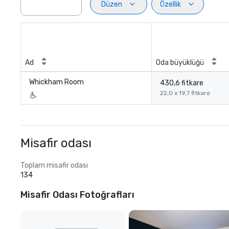
Düzen
Özellik
Ad
Oda büyüklüğü
Whickham Room
430,6 fitkare
22,0 x 19,7 fitkare
Misafir odası
Toplam misafir odası
134
Misafir Odası Fotoğrafları