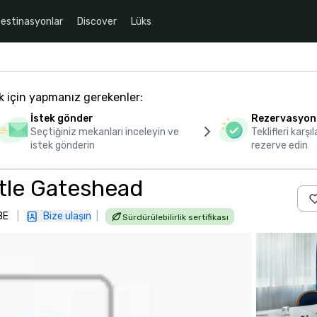
estinasyonlar
Discover
Lüks
k için yapmanız gerekenler:
İstek gönder
Rezervasyon
Seçtiğiniz mekanları inceleyin ve
Teklifleri karşıl
istek gönderin
rezerve edin
tle Gateshead
BE
|
Bize ulaşın
|
Sürdürülebilirlik sertifikası