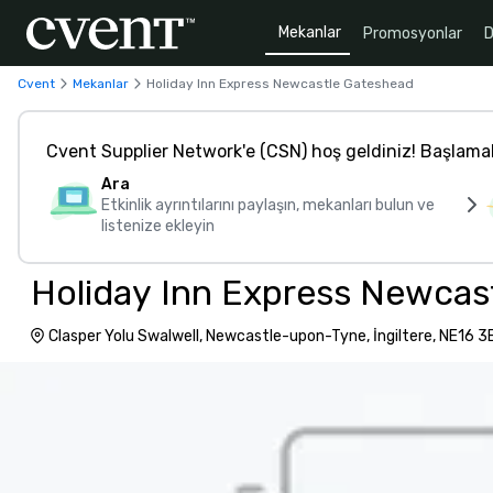
Mekanlar
Promosyonlar
D
Cvent
Mekanlar
Holiday Inn Express Newcastle Gateshead
Cvent Supplier Network'e (CSN) hoş geldiniz! Başlama
Ara
Etkinlik ayrıntılarını paylaşın, mekanları bulun ve
listenize ekleyin
Holiday Inn Express Newcas
Clasper Yolu Swalwell, Newcastle-upon-Tyne, İngiltere, NE16 3