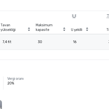
Tavan
Maksimum
yüksekliği
kapasite
U şekilli
T
7,4 fit
30
16
Vergi oranı
20%