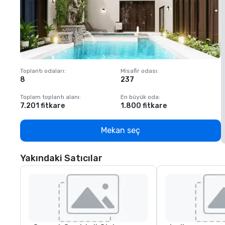
Toplantı odaları
:
Misafir odası
:
T
8
237
1
Toplam toplantı alanı
:
En büyük oda
:
T
7.201 fitkare
1.800 fitkare
1
Mekan seç
Yakındaki Satıcılar