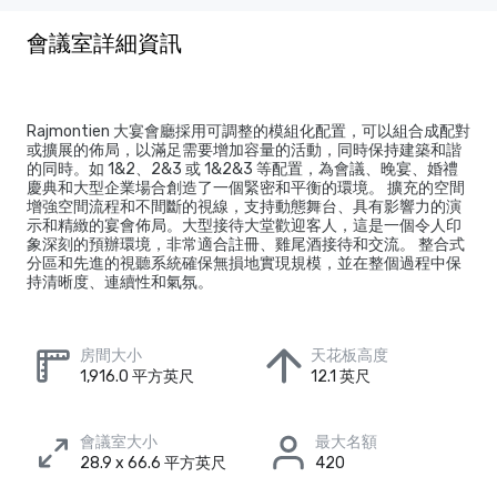
會議室詳細資訊
Rajmontien 大宴會廳採用可調整的模組化配置，可以組合成配對
或擴展的佈局，以滿足需要增加容量的活動，同時保持建築和諧
的同時。如 1&2、2&3 或 1&2&3 等配置，為會議、晚宴、婚禮
慶典和大型企業場合創造了一個緊密和平衡的環境。 擴充的空間
增強空間流程和不間斷的視線，支持動態舞台、具有影響力的演
示和精緻的宴會佈局。大型接待大堂歡迎客人，這是一個令人印
象深刻的預辦環境，非常適合註冊、雞尾酒接待和交流。 整合式
分區和先進的視聽系統確保無損地實現規模，並在整個過程中保
持清晰度、連續性和氣氛。
房間大小
天花板高度
1,916.0 平方英尺
12.1 英尺
會議室大小
最大名額
28.9 x 66.6 平方英尺
420