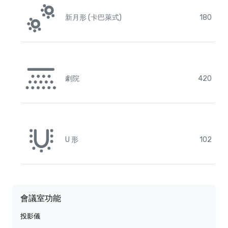
新月形 (卡巴萊式)
180
劇院
420
U 形
102
會議室功能
投影儀