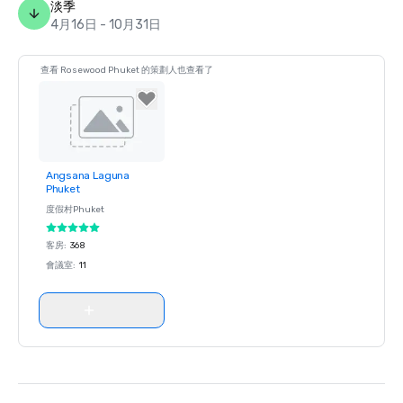
淡季
4月16日 - 10月31日
查看 Rosewood Phuket 的策劃人也查看了
Angsana Laguna
Removed from
Phuket
favorites
度假村
Phuket
客房
:
368
會議室
:
11