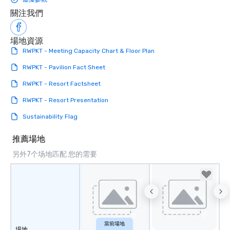
關注我們
場地資源
RWPKT - Meeting Capacity Chart & Floor Plan
RWPKT - Pavilion Fact Sheet
RWPKT - Resort Factsheet
RWPKT - Resort Presentation
Sustainability Flag
推薦場地
另外7个场地匹配 您的需要
當前場地
場地