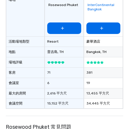
Rosewood Phuket
InterContinental
Removed from
Bangkok
favorites
活動場地類型
Resort
豪華酒店
地點
普吉島
, TH
Bangkok
, TH
場地評級
客房
71
381
會議室
6
19
最大的房間
2,616 平方尺
13,455 平方尺
會議空間
15,152 平方尺
34,445 平方尺
Rosewood Phuket 常見問題