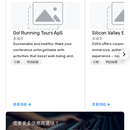
Go! Running Tours ApS
多城市
多城市
Sustainable and healthy: Make your
SVEA offers corporate
conference unforgettable with
immersive, authentic S
activities that boost well-being and
experience — not a tour
lower carbon footprints. Explore the
transformation. We de
行動
聘請娛樂
行動
聘請娛樂
物流
world on the run with expert local
facilitate custom exec
running guides.
tours, learning session
workshops, leadership
behind-the-scenes tec
experiences for visiti
incentive groups, and
查看簡檔
查看簡檔
offsites. Whether your
think like a Silicon Val
explore the mindsets d
需要更多供應商選項？
world's fastest-growi
or walk away with a pr