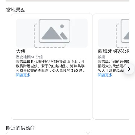
當地景點
大佛
西班牙國家公園
歷史地標
50分鐘
娛樂
普吉島最具代表性的地標位於高山頂上，可
普吉島北部的這個廣闊
欣賞附近城鎮、棘手的山坡地形、海岸島嶼
部最大的天然雨林，並
和風景如畫的查龍灣，令人驚嘆的 360 度全
客人可以在茂密的常綠
景。沿著壯闊而彎曲的山徑，可以看到 45 米
閱讀更多
機會，並沿著綠樹林的
閱讀更多
高的閃閃發光白色大理石佛像，沿途有許多
瀑布和多種野生動物種
景點，讓您一刻欣賞奇妙的自然風光。
附近的供應商