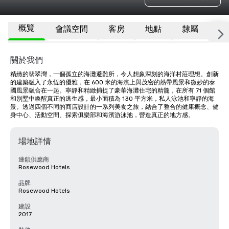
概覽
會議空間
客房
地點
隸屬
更
關於我們
精緻的翡翠灣，一個孤立的海灘避難所，令人想象深刻的海洋村莊理想。創新
的建築融入了永恆的優雅，在 600 米的海濱上與茂密的熱帶風景和微妙的泰
國風景融合在一起。寧靜和精緻捕捉了豪華海灘住宅的精髓，在所有 71 個館
和別墅中喚醒真正的逃生感，最小面積為 130 平方米，私人泳池和寧靜的海
景。透過四個不同的商店設計的一系列美食之旅，結合了整合的健康概念、健
身中心、活動空間、探索俱樂部和海濱游泳池，營造真正的地方感。
場地詳情
連鎖供應商
Rosewood Hotels
品牌
Rosewood Hotels
建設
2017