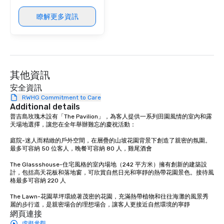
瞭解更多資訊
其他資訊
安全資訊
RWHG Commitment to Care
Additional details
普吉島玫瑰木設有「The Pavilion」，為客人提供一系列田園風情的室內和露
天場地選擇，讓您在全年舉辦難忘的慶祝活動：

庭院-迷人而精緻的戶外空間，在層疊的山坡花園背景下創造了親密的氛圍。
最多可容納 50 位客人，晚餐可容納 80 人，雞尾酒會

The Glassshouse-住宅風格的室內場地（242 平方米）擁有創新的建築設
計，包括高天花板和落地窗，可欣賞自然日光和寧靜的熱帶花園景色。接待風
格最多可容納 220 人

The Lawn-花園草坪環繞著茂密的花園，充滿熱帶植物和往往海灘的風景秀
麗的步行道，是親密場合的理想場合，讓客人更接近自然環境的寧靜
網頁連接
虛擬參觀