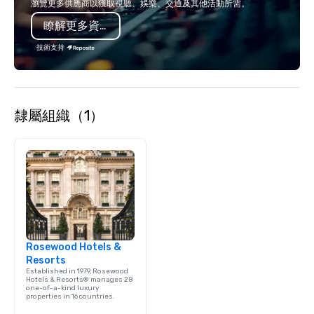
瀏覽更多供應商以獲取視聽、娛樂、交通及其他活動所需。
innovation playbook, S
瞭解更多資訊
programming that is 
substantive, and uniqu
技術支持
the Valley. Ideal for g
Fully customizable by 
seniority, and objectiv
隸屬組織（1）
Rosewood Hotels &
Resorts
Established in 1979, Rosewood
Hotels & Resorts® manages 28
one-of-a-kind luxury
properties in 16 countries.