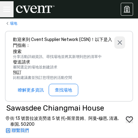
場地
歡迎來到 Cvent Supplier Network (CSN)！以下是入
門指南：
搜索
分享活動詳細資訊、尋找場地並將其新增到您的清單中
發送請求
審閱選定的場地並創建請求
預訂
比較建議書並預訂您理想的活動空間
瞭解更多資訊
查找場地
Sawasdee Chiangmai House
街 13 號普拉波克勞道 5 號 托·斯里普姆、阿曼·穆恩, 清邁,
泰国, 50200
聯繫我們