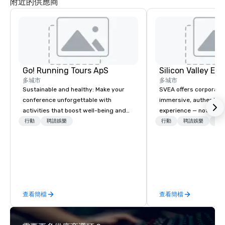
附近的供應商
Go! Running Tours ApS
多城市
多城市
Sustainable and healthy: Make your
SVEA offers corporate
conference unforgettable with
immersive, authentic S
activities that boost well-being and
experience — not a tour
lower carbon footprints. Explore the
transformation. We de
行動
聘請娛樂
行動
聘請娛樂
物流
world on the run with expert local
facilitate custom exec
running guides.
tours, learning session
workshops, leadership
behind-the-scenes tec
experiences for visiti
incentive groups, and
查看簡檔
查看簡檔
offsites. Whether your
think like a Silicon Val
explore the mindsets d