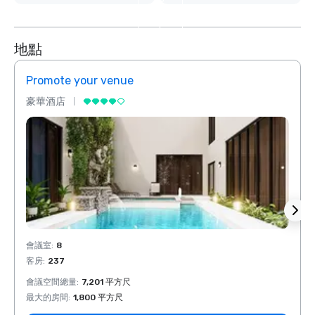
外
4
个
地點
Promote your venue
Prom
豪華酒店
豪華
會議室
:
8
會議室
客房
:
237
客房
:
會議空間總量
:
7,201 平方尺
會議空
最大的房間
:
1,800 平方尺
最大的