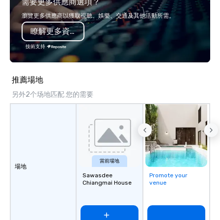
需要更多供應商選項？
world's fastest-growi
or walk away with a pr
瀏覽更多供應商以獲取視聽、娛樂、交通及其他活動所需。
innovation playbook, S
瞭解更多資訊
programming that is 
substantive, and uniqu
技術支持
the Valley. Ideal for g
Fully customizable by 
seniority, and objectiv
推薦場地
另外2个场地匹配 您的需要
當前場地
場地
Sawasdee
Promote your
Chiangmai House
venue