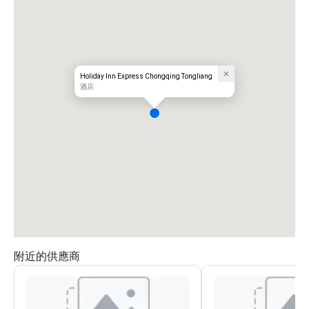
Holiday Inn Express Chongqing Tongliang
酒店
附近的供應商