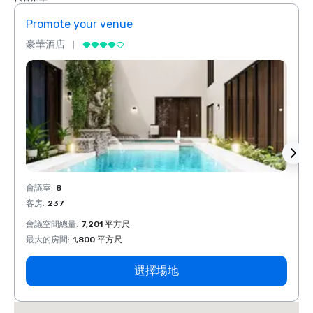
Promote your venue
Prom
豪華酒店
豪華
會議室
:
8
會議室
客房
:
237
客房
:
會議空間總量
:
7,201 平方尺
會議空
最大的房間
:
1,800 平方尺
最大的
選擇場地