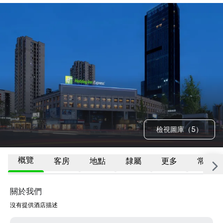
檢視圖庫（5）
概覽
客房
地點
隸屬
更多
常見問
關於我們
沒有提供酒店描述