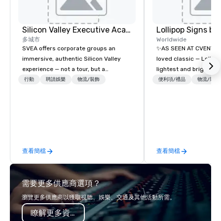
Silicon Valley Executive Academy
多城市
Worldwide
SVEA offers corporate groups an
✨AS SEEN AT CVENT C
immersive, authentic Silicon Valley
loved classic — Lollipo
experience — not a tour, but a
lightest and brightest 
transformation. We design and
world • Open Seats in 
行動
聘請娛樂
物流/裝飾
便利項/禮品
物流/裝飾
facilitate custom executive innovation
Auditoriums • Brand Re
tours, learning sessions, innovation
Seating • Direct Gues
workshops, leadership intensives, and
Traffic Flow • Brighten
behind-the-scenes tech culture
with Lollipop Signs! C
experiences for visiting delegations,
catalogue with your b
incentive groups, and corporate
Connect with us today
查看簡檔
查看簡檔
offsites. Whether your group wants to
information, or send u
think like a Silicon Valley founder,
we will create an inter
explore the mindsets driving the
presentation highlight
需要更多供應商選項？
world's fastest-growing companies,
or walk away with a practical
瀏覽更多供應商以獲取視聽、娛樂、交通及其他活動所需。
innovation playbook, SVEA delivers
瞭解更多資訊
programming that is memorable,