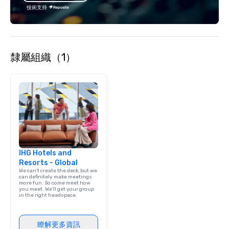
substantive, and uniquely rooted in
技術支持
the Valley. Ideal for groups of 10–200.
Fully customizable by industry,
seniority, and objectives.
隸屬組織（1）
IHG Hotels and
Resorts - Global
We can't create the deck, but we
can definitely make meetings
more fun. So come meet how
you meet. We'll get your group
in the right headspace.
瞭解更多資訊