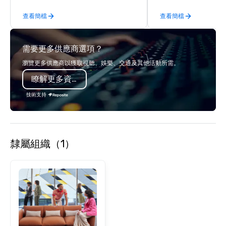
incentive groups, and
查看簡檔
查看簡檔
offsites. Whether your
think like a Silicon Val
explore the mindsets d
需要更多供應商選項？
world's fastest-growi
or walk away with a pr
瀏覽更多供應商以獲取視聽、娛樂、交通及其他活動所需。
innovation playbook, S
瞭解更多資訊
programming that is 
substantive, and uniqu
技術支持
the Valley. Ideal for g
Fully customizable by 
seniority, and objectiv
隸屬組織（1）