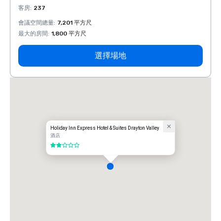
客房
:
237
客房
:
會議空間總量
:
7,201 平方尺
會議空
最大的房間
:
1,800 平方尺
最大的
選擇場地
Holiday Inn Express Hotel & Suites Drayton Valley
酒店
2/5