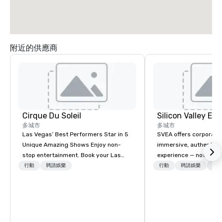
附近的供應商
Cirque Du Soleil
多城市
多城市
Las Vegas’ Best Performers Star in 5
SVEA offers corporate
Unique Amazing Shows Enjoy non-
immersive, authentic S
stop entertainment. Book your Las
experience — not a tour
Vegas show tickets.
transformation. We de
行動
聘請娛樂
行動
聘請娛樂
物流
facilitate custom exec
tours, learning session
workshops, leadership
behind-the-scenes tec
experiences for visiti