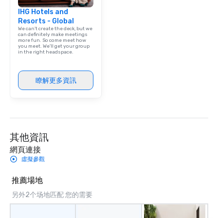
IHG Hotels and
Resorts - Global
We can't create the deck, but we
can definitely make meetings
more fun. So come meet how
you meet. We'll get your group
in the right headspace.
瞭解更多資訊
其他資訊
網頁連接
虛擬參觀
推薦場地
另外2个场地匹配 您的需要