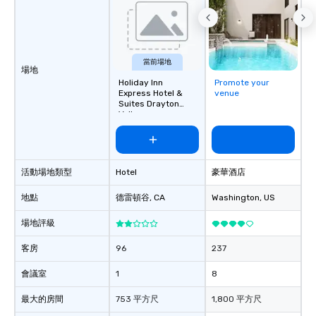
當前場地
場地
Holiday Inn
Promote your
Express Hotel &
venue
Suites Drayton
Valley
活動場地類型
Hotel
豪華酒店
地點
德雷頓谷
, CA
Washington
, US
場地評級
客房
96
237
會議室
1
8
最大的房間
753 平方尺
1,800 平方尺