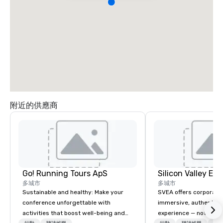
附近的供應商
Go! Running Tours ApS
多城市
多城市
Sustainable and healthy: Make your
SVEA offers corporate
conference unforgettable with
immersive, authentic S
activities that boost well-being and
experience — not a tour