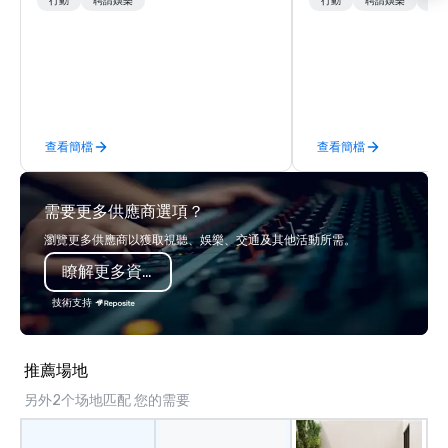
lower carbon footprints. Explore the
transformation. We de
行動
聘請娛樂
行動
聘請娛樂
物流
world on the run with expert local
facilitate custom exec
running guides.
tours, learning session
workshops, leadership
behind-the-scenes tec
experiences for visiti
incentive groups, and
查看簡檔
查看簡檔
offsites. Whether your
think like a Silicon Val
explore the mindsets d
需要更多供應商選項？
world's fastest-growi
or walk away with a pr
瀏覽更多供應商以獲取視聽、娛樂、交通及其他活動所需。
innovation playbook, S
瞭解更多資訊
programming that is 
substantive, and uniqu
技術支持
the Valley. Ideal for g
Fully customizable by 
seniority, and objectiv
推薦場地
另外2个场地匹配 您的需要