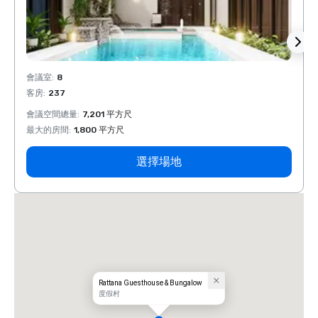
會議室
:
8
會議室
客房
:
237
客房
:
會議空間總量
:
7,201 平方尺
會議空
最大的房間
:
1,800 平方尺
最大的
選擇場地
Rattana Guesthouse & Bungalow
度假村