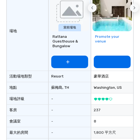
當前場地
場地
Rattana
Promote your
Guesthouse &
venue
Bungalow
活動場地類型
Resort
豪華酒店
地點
蘇梅島
, TH
Washington
, US
場地評級
-
客房
-
237
會議室
-
8
最大的房間
-
1,800 平方尺