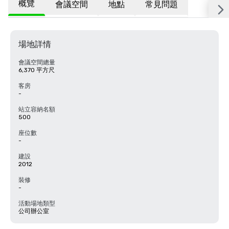
概覽
會議空間
地點
常見問題
場地詳情
會議空間總量
6,370 平方尺
客房
-
站立容納名額
500
座位數
-
建設
2012
裝修
-
活動場地類型
公司辦公室