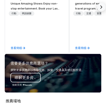
Unique Amazing Shows Enjoy non-
generations of experie
stop entertainment. Book your Las
travel program. Since 
Vegas show tickets.
mission has been to c
行動
聘請娛樂
行動
交通
首選工
imagination of your c
with tailored incentive
meetings, and VIP trav
throughout the USA a
initial contact, throug
sourcing, contracting,
查看簡檔
查看簡檔
management, we treat 
if we were the client. 
network of global supp
需要更多供應商選項？
bring your vision to lif
passion, an internatio
瀏覽更多供應商以獲取視聽、娛樂、交通及其他活動所需。
American hospitality, 
瞭解更多資訊
promise: your busines
技術支持
推薦場地