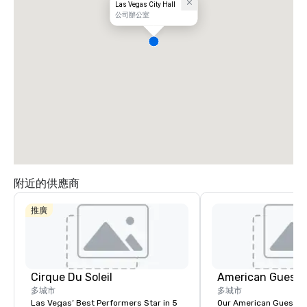
Las Vegas City Hall
公司辦公室
附近的供應商
推廣
Cirque Du Soleil
American Guest
多城市
多城市
Las Vegas’ Best Performers Star in 5
Our American Guest fa