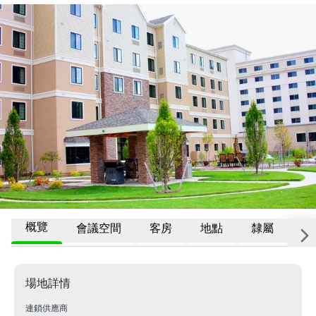
概覽
會議空間
客房
地點
隸屬
更
場地詳情
連鎖供應商