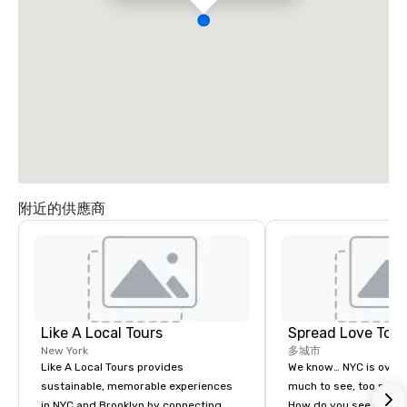
附近的供應商
Like A Local Tours
Spread Love Tour
New York
多城市
Like A Local Tours provides
We know… NYC is over
sustainable, memorable experiences
much to see, too many 
in NYC and Brooklyn by connecting
How do you see it all an