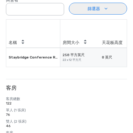
與會者
篩選器
名稱
房間大小
天花板高度
258 平方英尺
Staybridge Conference Room
8 英尺
22 x 12 平方尺
客房
客房總數
122
單人 (1 張床)
76
雙人 (2 張床)
46
套房