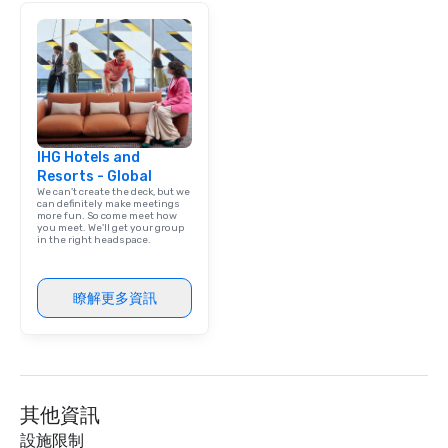
roles with a smile on their faces and a
belly full of some of the best bites NYC
has to offer.
IHG Hotels and
Resorts - Global
We can't create the deck, but we
can definitely make meetings
more fun. So come meet how
you meet. We'll get your group
in the right headspace.
瞭解更多資訊
其他資訊
設施限制