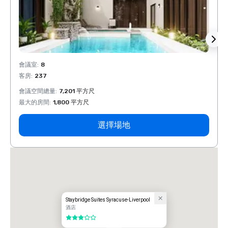
會議室
:
8
會議室
客房
:
237
客房
:
會議空間總量
:
7,201 平方尺
會議空
最大的房間
:
1,800 平方尺
最大的
選擇場地
Staybridge Suites Syracuse-Liverpool
酒店
3/5