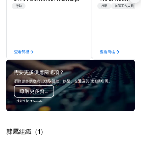
locals and tourists to authentic tour
surprised? How do you not get lost in
行動
行動
首選工作人員
guides and local businesses. We
New York City? That's our job. SLT
showcase NYC and Brooklyn
comes with two decad
neighborhoods through food, fashion,
leadership. We've sho
art, and history and bring you
thousands of visitors
immersive experiences that will leave
to be a New Yorker. Fr
you with great memories and a deep
4-hour highlights tour,
查看簡檔
查看簡檔
understanding of the area. Like A
experiences based on y
Local Tours is an award winning, New
we create magical New
York City-based, woman-founded,
memories so that when
需要更多供應商選項？
and operated tour company that was
only will you say ”I ♥ NY!” but you will
launched in 2014. Since then, we have
feel like a part of it all.
瀏覽更多供應商以獲取視聽、娛樂、交通及其他活動所需。
served over 25,000 customers and
瞭解更多資訊
specialize in high-quality, authentic
and fun experiences. Our tour guides
技術支持
bring neighborhoods to life through
the art of storytelling and leave
lasting impressions with top-notch
customer service. Guides are part
隸屬組織（1）
entertainer, part concierge, part
encyclopedia- juggling all of these