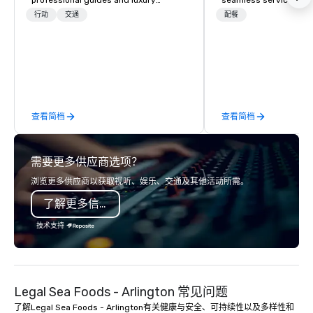
professional guides and luxury
seamless service. Our
transportation in the Washington DC
everything—menu desi
行动
交通
配餐
Metro Area. Our Mission is to guide our
coordination, and flaw
guests to achieve the best tour
so you can focus on success
experience through professional
your team and clients 
storytelling guides and luxury
Heart Catering—Dallas
transportation. We create a quality,
premier choice for co
professional private tour experience in
private events.
查看简档
查看简档
Our Nation’s Capital.
需要更多供应商选项？
浏览更多供应商以获取视听、娱乐、交通及其他活动所需。
了解更多信息
技术支持
Legal Sea Foods - Arlington 常见问题
了解Legal Sea Foods - Arlington有关健康与安全、可持续性以及多样性和