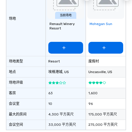
当前场地
场地
Renault Winery
Mohegan Sun
Removed from
Resort
favorites
场地类型
Resort
度假村
地点
埃格港城
, US
Uncasville
, US
场地评级
客房
63
1,600
会议室
10
96
最大的房间
4,300 平方英尺
175,000 平方英尺
会议空间
33,000 平方英尺
275,000 平方英尺