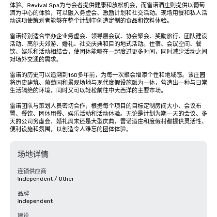
体验。Revival Spa为与会者提供健康和放松机会，而雷诺酒庄则提供以葡萄
酒为中心的体验，可以融入务虚会、激励计划和社交活动。现场用餐和私人活
动选项使策划者能够在整个计划中创造定制的食品和饮料体验。

雷诺特别适合举办企业务虚会、领导层会议、协会聚会、奖励旅行、团队建设
活动、高尔夫郊游、婚礼、社交庆典和目的地式活动。住宿、会议空间、餐
饮、娱乐和活动相结合，使团体能够在一起度过更多时间，同时减少活动之间
对场外交通的需求。

雷诺的历史可以追溯到160多年前，为每一次聚会增添个性和地域感。该庄园
将历史建筑、葡萄园和景观场地与现代度假设施融为一体，营造出一种与日常
生活隔绝的环境，同时又可以轻松前往中大西洋的主要市场。

雷诺团队与策划人员密切合作，根据每个项目的目标定制房间大小、会议布
置、餐饮、团体用餐、娱乐活动和活动体验。无论是计划为期一天的会议、多
天的公司务虚会、婚礼周末还是大型庆典，雷诺酒庄和度假村都提供灵活性、
便利设施和氛围，以创造令人难忘的团体体验。
场地详情
连锁供应商
Independent / Other
品牌
Independent
建设