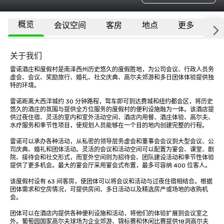
概览
会议空间
客房
地点
更多
常
关于我们
雷诺酒庄和度假村是南泽西州历史悠久的度假胜地，为公司会议、行政人员务
虚会、会议、奖励旅行、婚礼、社交庆典、高尔夫郊游和多日团体体验提供独
特的环境。

雷诺距离大西洋城约 30 分钟路程，驾车即可到达费城和纽约都会区，将历史
悠久的酒庄的氛围与提供全方位服务的度假村的便利设施融为一体。该酒店提
供过夜住宿、灵活的室内和室外活动空间、酒店内用餐、酒庄体验、高尔夫、
水疗服务和季节性项目，使规划人员能够在一个目的地内创建完整的行程。

雷诺可以承办各种活动，从私密的领导层务虚会和董事会会议到大型会议、公
司庆典、婚礼和团体活动。灵活的会议和活动空间可以配置为宴会、课堂、剧
院、接待会和社交形式，而室外空间则为招待会、团队建设活动和季节性体验
提供了更多机会。最大的宴会厅采用宴会式布置，最多可容纳 400 位客人。

该度假村设有 63 间客房，使团体可以将会议和活动与过夜住宿相结合。根据
团体需求和空房情况，可提供房间、多日活动以及精选房产或场地的收购机
会。

团体可以在酒店内提供各种便利设施和活动，将他们的体验扩展到会议室之
外。葡萄园国家高尔夫球场为企业郊游、锦标赛和休闲比赛提供18洞高尔夫