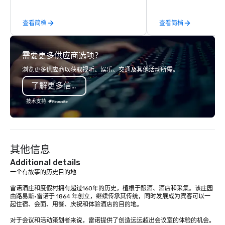
a third party; we work on behalf of the
team provides an unpa
Producers to provide best rates, a
of knowledge across t
查看简档
查看简档
direct line of communication, and
lifecycle—from initial 
unparalleled customer service.
to breathtaking design
and captivating enter
需要更多供应商选项？
Whether orchestrating
gathering for 10 or a 
浏览更多供应商以获取视听、娱乐、交通及其他活动所需。
production for thousa
了解更多信息
commitment to excelle
unwavering. Based in major hubs
技术支持
across the United Stat
with the world’s most
brands and agencies to
into seamless, high-p
其他信息
realities. We don't jus
deliver nothing short o
Additional details
extraordinary experien
一个有故事的历史目的地

time.
雷诺酒庄和度假村拥有超过160年的历史，植根于酿酒、酒店和采集。该庄园
由路易斯·雷诺于 1864 年创立，继续传承其传统，同时发展成为宾客可以一
起住宿、会面、用餐、庆祝和体验酒店的目的地。

对于会议和活动策划者来说，雷诺提供了创造远远超出会议室的体验的机会。