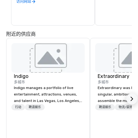
访问网站
附近的供应商
Indigo
Extraordinary
多城市
多城市
Indigo manages a portfolio of live
Extraordinary was bor
entertainment, attractions, venues,
singular, ambitious vis
and talent in Las Vegas, Los Angeles,
assemble the most cre
and Atlantic City. We specialize in
of event professionals
行动
聘请娱乐
聘请娱乐
物流/装饰
business to business relationship
We believe that except
sales. Our friendly team is here to help
the result of elite tale
you and your clients deliver
perfect unison. With centuries of
exceptional experiences. Indigo is not
combined in-house exp