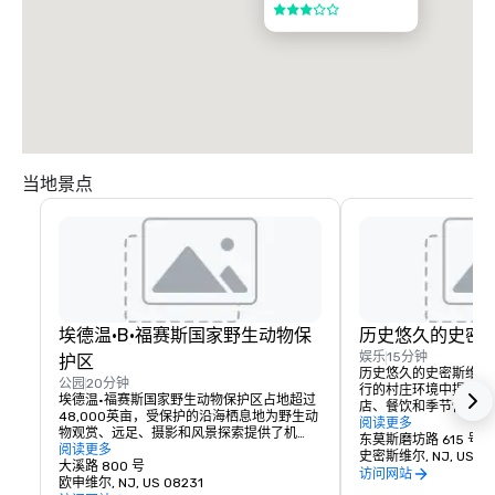
3/5
当地景点
埃德温·B·福赛斯国家野生动物保
历史悠久的史密
娱乐
15分钟
护区
历史悠久的史密斯维尔
公园
20分钟
行的村庄环境中提供一
埃德温·福赛斯国家野生动物保护区占地超过
店、餐饮和季节性活动
48,000英亩，受保护的沿海栖息地为野生动
村长期逗留期间，该目
阅读更多
物观赏、远足、摄影和风景探索提供了机
提供了购物、用餐和休
东莫斯磨坊路 615 号
会。其野生动物大道和步道为与会者提供了
阅读更多
史密斯维尔, NJ, US 08
宁静的户外体验，可以补充在南泽西举行的
大溪路 800 号
访问网站
会议、度假和长期停留。
欧申维尔, NJ, US 08231