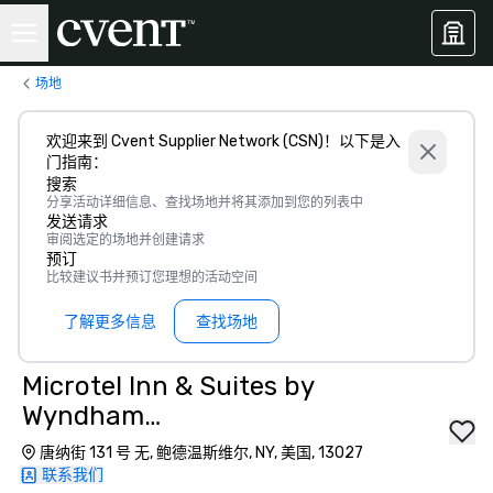
场地
欢迎来到 Cvent Supplier Network (CSN)！以下是入
门指南：
搜索
分享活动详细信息、查找场地并将其添加到您的列表中
发送请求
审阅选定的场地并创建请求
预订
比较建议书并预订您理想的活动空间
了解更多信息
查找场地
Microtel Inn & Suites by
Wyndham
Baldwinsville/Syracuse
唐纳街 131 号 无, 鲍德温斯维尔, NY, 美国, 13027
联系我们