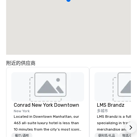
附近的供应商
Conrad New York Downtown
LMS Brandz
New York
多城市
Located in Downtown Manhattan, our
LMS Brandz is a full-s
463 all-suite luxury hotel is less than
specializing in trade 
10 minutes from the city’s most iconic
merchandise and muc
attractions, including One World Trade
booth giveaways and 
餐厅/酒吧
便利项/礼品
物流/装饰