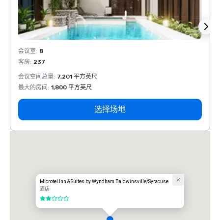
会议室
:
8
会议室
客房
:
237
客房
:
会议空间总量
:
7,201 平方英尺
会议空
最大的房间
:
1,800 平方英尺
最大的
选择场地
Microtel Inn & Suites by Wyndham Baldwinsville/Syracuse
酒店
2/5