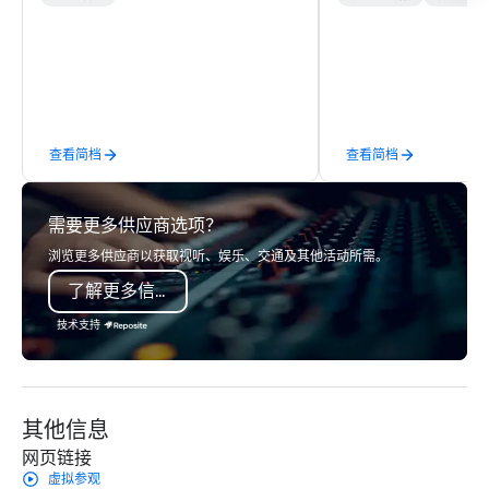
Observatory, Tribeca, Greenwich
to executive gifting, d
Village, SoHo, and Wall Street.
banners, signage, fulfi
Experience panoramic views of the
logistics, shipping, al
Hudson River and the Statue of
commerce solutions we 
Liberty from Leonessa, our Italian
While there are many 
rooftop bar. Business travelers can
companies to choose f
查看简档
查看简档
meet in our 30,000 square feet of
years of industry exp
event space spanning two floors.
commitment to except
service set us apart. W
需要更多供应商选项？
smart, reliable soluti
make the end-user ex
浏览更多供应商以获取视听、娱乐、交通及其他活动所需。
seamless from start to fini
了解更多信息
also a certified WOSB.
技术支持
其他信息
网页链接
虚拟参观