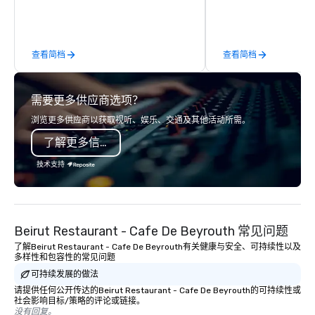
behind-the-scenes tec
experiences for visiti
incentive groups, and
查看简档
查看简档
offsites. Whether your
think like a Silicon Val
explore the mindsets d
需要更多供应商选项？
world's fastest-growi
or walk away with a pr
浏览更多供应商以获取视听、娱乐、交通及其他活动所需。
innovation playbook, S
了解更多信息
programming that is 
substantive, and uniqu
技术支持
the Valley. Ideal for g
Fully customizable by 
seniority, and objectiv
Beirut Restaurant - Cafe De Beyrouth 常见问题
了解Beirut Restaurant - Cafe De Beyrouth有关健康与安全、可持续性以及
多样性和包容性的常见问题
可持续发展的做法
请提供任何公开传达的Beirut Restaurant - Cafe De Beyrouth的可持续性或
社会影响目标/策略的评论或链接。
没有回复。