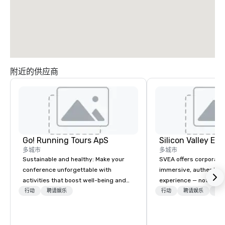
附近的供应商
Go! Running Tours ApS
多城市
多城市
Sustainable and healthy: Make your
SVEA offers corporate
conference unforgettable with
immersive, authentic S
activities that boost well-being and
experience — not a tour
lower carbon footprints. Explore the
transformation. We de
行动
聘请娱乐
行动
聘请娱乐
物流
world on the run with expert local
facilitate custom exec
running guides.
tours, learning session
workshops, leadership