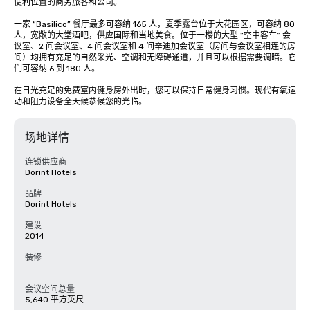
便利位置的商务旅客和公司。

一家 “Basilico” 餐厅最多可容纳 165 人，夏季露台位于大花园区，可容纳 80 
人，宽敞的大堂酒吧，供应国际和当地美食。位于一楼的大型 “空中客车” 会
议室、2 间会议室、4 间会议室和 4 间辛迪加会议室（房间与会议室相连的房
间）均拥有充足的自然采光、空调和无障碍通道，并且可以根据需要调暗。它
们可容纳 6 到 180 人。

在日光充足的免费室内健身房外出时，您可以保持日常健身习惯。现代有氧运
动和阻力设备全天候恭候您的光临。
场地详情
连锁供应商
Dorint Hotels
品牌
Dorint Hotels
建设
2014
装修
-
会议空间总量
5,640 平方英尺