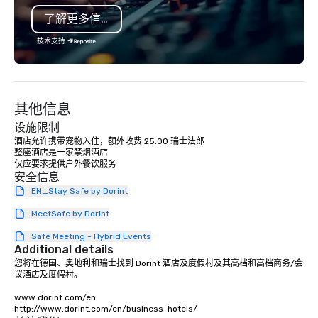
vehicle type they wish to use.
了解更多信息
Limos4’s mission is constantly raising
the quality of chauffeured service
技术支持
worldwide through state-of-the-art
technologies, human touch and
advanced quality assurance protocol.
Our comprehensive service offerings
其他信息
include airport transfers, cruise port
transfers, roadshows, long distance
设施限制
rides and event transportation
酒店允许携带宠物入住，额外收费 25.00 瑞士法郎

整座酒店是一家禁烟酒店

service. Livery solutions, ride
statuses and partner evaluation
安全信息
protocols are some of the Limos4
EN_Stay Safe by Dorint
products that bring necessary
MeetSafe by Dorint
flexibility and seamlessness in
today’s fast-paced world.
Safe Meeting - Hybrid Events
Additional details
您将在德国、奥地利和瑞士找到 Dorint 酒店及度假村及其高档和高档商务/会
议酒店及度假村。

www.dorint.com/en

http://www.dorint.com/en/business-hotels/