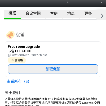
概览
会议空间
客房
地点
更多
常
促销
Free room upgrade
节省 CHF 60.00
2023/08/07 - 2026/12/31
低价格
领取促销
查看所有（3）
关于我们
四星级苏黎世多林特机场酒店拥有 239 间客房和套房以及种类繁多的活动
室，特别适合希望受益于其靠近机场且距离最近的高速公路仅 500 米的交通