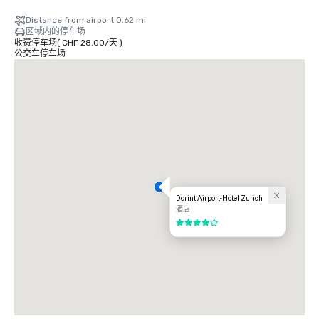
在火车总站乘火车前往苏黎世克洛滕机场。在机场乘坐开往苏黎世的 10 号或 
12 号电车。在第二站 “Unterriet” 处退出。我们距离那个车站大约有五分钟的
Distance from airport 0.62 mi
步行路程。

区域内的停车场
收费停车场
(
CHF 28.00
/
天
)
乘坐机场班车从机场出发：

公交车停车场
在 1 号和 2 号航站楼之间的机场，您可以乘坐我们的班车服务。行程大约需要 
7 分钟，每人每次行程的价格为 5.00 瑞士法郎。

距离

苏黎世机场 1km

Autobahnexit Glattbrugg 1 km 展览馆/ “Hallenstadion” 4 km 苏黎世克洛
滕机场 3 km 苏黎世火车总站/市中心 9 km
Dorint Airport-Hotel Zurich
酒店
4/5