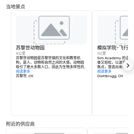
当地景点
苏黎世动物园
模拟学院-飞行模
9公里
1公里
苏黎世动物园是苏黎世镇的文化和教育机
Sim Academy 的
构，是人、动物和自然之间的大使。动物园
奋又轻松，以波音 77
吸引了绝大多数人口，因此为生物多样性的
焦点，营造出亲密的氛
可持续保护做出了贡献。苏黎世动物园的所
阅读更多
飞行，而其他人则可以
阅读更多
有活动都以创新的商业和科学管理以及面向
苏黎世, CH
椅上观看，或者在我们
Glattbrugg, CH
未来的可持续融资为基础。公众对动物园的
外观看，观看大型电视
巨大兴趣得到了有针对性的利用，就像在全
直播。这种共同感兴趣
球动物园网络范围内的密切合作一样

轻松地进行讨论和建立
现实世界中的飞行员将
图片：© 苏黎世旅游局
大型喷气式飞机操作的
们也很乐意回答你对航空、
的任何疑问

图片：© 苏黎世旅游局
附近的供应商