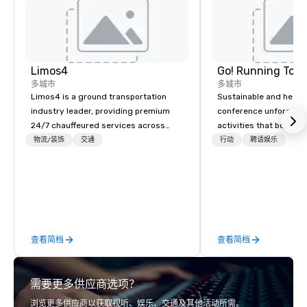
Limos4
Go! Running Tour
多城市
多城市
Limos4 is a ground transportation
Sustainable and healt
industry leader, providing premium
conference unforgetta
24/7 chauffeured services across
activities that boost 
200+ cities, 60+ countries and 250+
lower carbon footprint
物流/装饰
交通
行动
聘请娱乐
airports. Limos4 clients have the full
world on the run with e
support from experienced industry
running guides.
professionals, assisted by a
proprietary dispatch and booking
system - the most advanced of its
kind today. Established in 2010 in
查看简档
查看简档
Switzerland, and running seamlessly
for more than a decade, Limos4
enables travelers to reliably arrange
需要更多供应商选项？
their journeys throughout the world in
minutes, whatever chauffeured
浏览更多供应商以获取视听、娱乐、交通及其他活动所需。