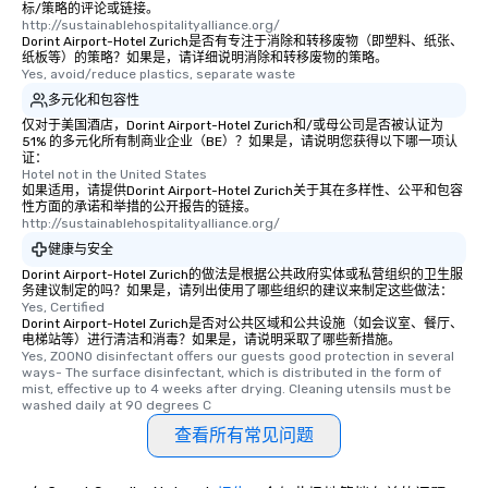
标/策略的评论或链接。
http://sustainablehospitalityalliance.org/
Dorint Airport-Hotel Zurich是否有专注于消除和转移废物（即塑料、纸张、
纸板等）的策略？如果是，请详细说明消除和转移废物的策略。
Yes, avoid/reduce plastics, separate waste
多元化和包容性
仅对于美国酒店，Dorint Airport-Hotel Zurich和/或母公司是否被认证为
51% 的多元化所有制商业企业（BE）？如果是，请说明您获得以下哪一项认
证：
Hotel not in the United States
如果适用，请提供Dorint Airport-Hotel Zurich关于其在多样性、公平和包容
性方面的承诺和举措的公开报告的链接。
http://sustainablehospitalityalliance.org/
健康与安全
Dorint Airport-Hotel Zurich的做法是根据公共政府实体或私营组织的卫生服
务建议制定的吗？如果是，请列出使用了哪些组织的建议来制定这些做法：
Yes, Certified
Dorint Airport-Hotel Zurich是否对公共区域和公共设施（如会议室、餐厅、
电梯站等）进行清洁和消毒？如果是，请说明采取了哪些新措施。
Yes, ZOONO disinfectant offers our guests good protection in several 
ways- The surface disinfectant, which is distributed in the form of 
mist, effective up to 4 weeks after drying. Cleaning utensils must be 
washed daily at 90 degrees C
查看所有常见问题