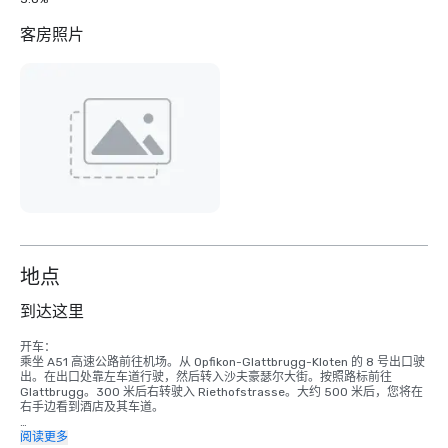
客房照片
地点
到达这里
开车：

乘坐 A51 高速公路前往机场。从 Opfikon-Glattbrugg-Kloten 的 8 号出口驶
出。在出口处靠左车道行驶，然后转入沙夫豪瑟尔大街。按照路标前往 
Glattbrugg。300 米后右转驶入 Riethofstrasse。大约 500 米后，您将在
右手边看到酒店及其车道。

乘火车：

阅读更多