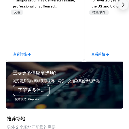
Transportation has delivered reliable,
for over 20 years. With
professional chauffeured
the US and UK, our audiovisual and
transportation solutions for corporate
production company is
交通
物流/装饰
travelers and meetings and events
manage all the technic
worldwide. Headquartered in
your events worldwide
Oklahoma City, OK we provide
provide quality equipm
seamless service throughout more
technicians, and expe
than 500 cities across the globe
managers to handle eve
through our vetted international
your live, hybrid, and 
查看简档
查看简档
partner network. We are committed to
are perfectly planned
delivering high-quality ground
Our team collaborates
transportation that meets the
stakeholders and vend
需要更多供应商选项？
standards of today’s corporate travel
create meaningful oppo
and meetings programs—prioritizing
attendee engagement 
浏览更多供应商以获取视听、娱乐、交通及其他活动所需。
safety, punctuality, consistency, and
so your events leave a
了解更多信息
service excellence. Our experienced
impression.
team and attention to detail ensure a
技术支持
dependable, polished experience for
every trip, earning the long-term trust
of corporate clients, travel managers,
推荐场地
and meeting planners alike.
另外 2 个场地匹配您的需要