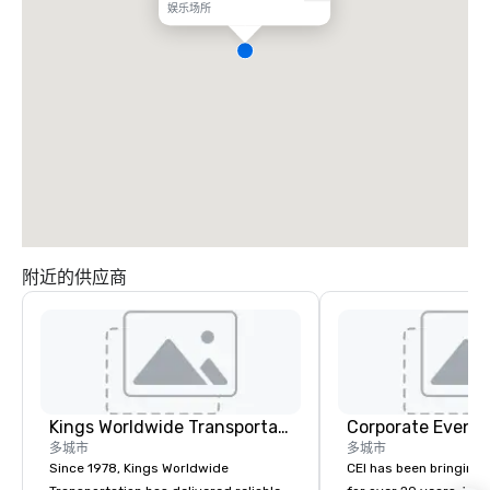
娱乐场所
附近的供应商
Kings Worldwide Transportation
Corporate Events
多城市
多城市
Since 1978, Kings Worldwide
CEI has been bringing e