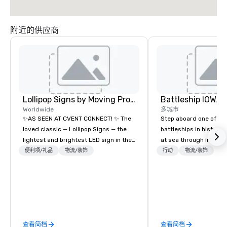
附近的供应商
Lollipop Signs by Moving Products
Battleship IOWA
Worldwide
多城市
✨AS SEEN AT CVENT CONNECT! ✨ The
Step aboard one of th
loved classic — Lollipop Signs — the
battleships in history 
lightest and brightest LED sign in the
at sea through immers
world • Open Seats in Dark
designed for all ages.
便利项/礼品
物流/装饰
行动
物流/装饰
Auditoriums • Brand Recognition • VIP
guided tours and sca
Seating • Direct Guests & Manage
with Vicky the Dog to 
Traffic Flow • Brighten up your event
led journeys through r
with Lollipop Signs! Complimentary
there’s an adventure f
catalogue with your branding –
explorer. Whether you’re retracing the
Connect with us today for more
steps of U.S. President
查看简档
查看简档
information, or send us your logo and
massive gun turrets, 