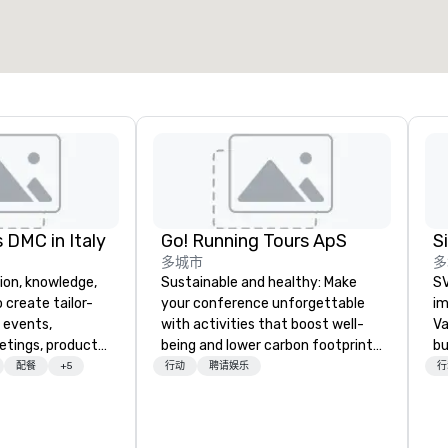
选择场地
 DMC in Italy
Go! Running Tours ApS
多城市
多
ion, knowledge,
Sustainable and healthy: Make
SV
 create tailor-
your conference unforgettable
im
 events,
with activities that boost well-
Va
etings, product
being and lower carbon footprints.
bu
ury travel
Explore the world on the run with
an
配餐
+5
行动
聘请娱乐
行
ur Clients. Based
expert local running guides.
in
e you to discover
se
 viewing our
le