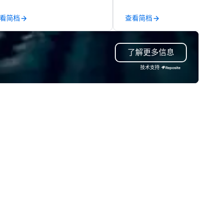
e-scenes tech culture
Lollipop Signs! Complimentar
periences for visiting
catalogue with your branding
看简档
查看简档
legations, incentive groups, and
Connect with us today for m
rporate offsites. Whether your
information, or send us your 
oup wants to think like a Silicon
and we will create an interac
了解更多信息
lley founder, explore the
presentation highlighting you
ndsets driving the world's
brand.
技术支持
stest-growing companies, or
lk away with a practical
novation playbook, SVEA
livers programming that is
morable, substantive, and
iquely rooted in the Valley. Ideal
r groups of 10–200. Fully
stomizable by industry,
niority, and objectives.