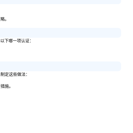
策略。
您获得以下哪一项认证：
议来制定这些做法：
新措施。
。