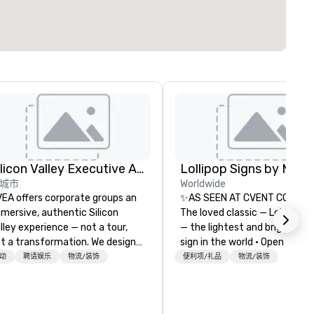
Silicon Valley Executive Academy
城市
Worldwide
EA offers corporate groups an
✨AS SEEN AT CVENT CONNEC
mersive, authentic Silicon
The loved classic — Lollipop S
lley experience — not a tour,
— the lightest and brightest 
t a transformation. We design
sign in the world • Open Seats
d facilitate custom executive
Dark Auditoriums • Brand
动
聘请娱乐
物流/装饰
便利项/礼品
物流/装饰
novation tours, learning
Recognition • VIP Seating • Di
ssions, innovation workshops,
Guests & Manage Traffic Flow
adership intensives, and behind-
Brighten up your event with