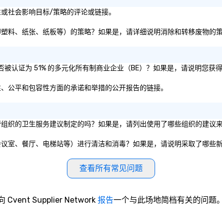
t的可持续性或社会影响目标/策略的评论或链接。
消除和转移废物（即塑料、纸张、纸板等）的策略？如果是，请详细说明消除和转移废物的
和/或母公司是否被认证为 51% 的多元化所有制商业企业（BE）？如果是，请说明
关于其在多样性、公平和包容性方面的承诺和举措的公开报告的链接。
公共政府实体或私营组织的卫生服务建议制定的吗？如果是，请列出使用了哪些组织的建
域和公共设施（如会议室、餐厅、电梯站等）进行清洁和消毒？如果是，请说明采取了哪些
查看所有常见问题
向 Cvent Supplier Network
报告
一个与此场地简档有关的问题