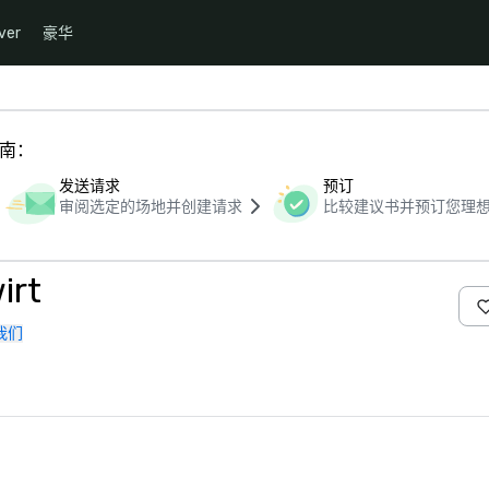
ver
豪华
指南：
发送请求
预订
审阅选定的场地并创建请求
比较建议书并预订您理
irt
我们