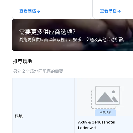
other companies can be explained
Company Profile 
using one word – quality. From our
contact us for a
查看简档
查看简档
perfectly maintained fleet of late
information or co
model luxury vehicles to the
opportunities.
highly experienced and
需要更多供应商选项？
professional team of chauffeurs
and support staff; you will know
浏览更多供应商以获取视听、娱乐、交通及其他活动所需。
quality when you travel with La
Costa Limousine.
推荐场地
另外 2 个场地匹配您的需要
当前场地
场地
Aktiv & Genusshotel
Lodenwirt