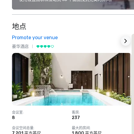
地点
Promote your venue
豪华酒店
会议室
:
客房
:
8
237
1
会议空间总量
:
最大的房间
:
7,201 平方英尺
1,800 平方英尺