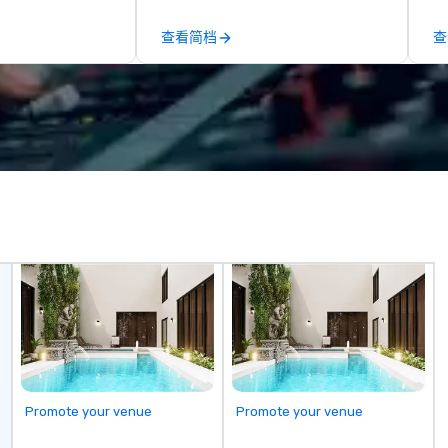
attached, and to
th
ny further
ex
查看简档
查
llaboration
de
co
gr
Va
mi
fa
wa
in
de
me
un
fo
cu
se
Promote your venue
Promote your venue