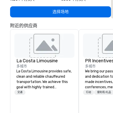
选择场地
附近的供应商
La Costa Limousine
PR Incentives
多城市
多城市
La Costa Limousine provides safe,
We bring our pass
clean and reliable chauffeured
and dedication to
transportation. We achieve this
made incentives,
goal with highly trained
conferences, me
chauffeurs, the newest vehicles
launches, and lux
交通
行动
便利项/礼品
available and a commitment to
experiences for o
Five Star service. The difference
in Italy, we invit
between La Costa Limousine and
more about us by