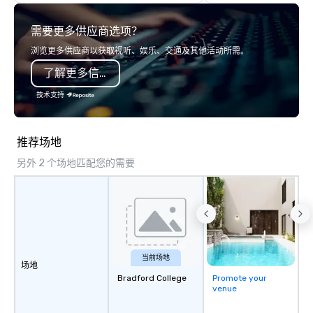
teamwork and interactions. •. Special
video questions and other creative
需要更多供应商选项？
elements elevate our events beyond
typical “pub trivia.” (Check out the
浏览更多供应商以获取视听、娱乐、交通及其他活动所需。
promo videos for quick snippets!) •
了解更多信息
Customized content creates a
memorable event experience for all
技术支持
attendees. • You do not have to be a
“trivia person” to have lots of fun! We
take a unique and creative approach
推荐场地
to a range of topics and fun facts,
另外 2 个场地匹配您的需要
aiming to both inform and entertain. In
short, we want you to have a good
time throughout! Team Building
Activities and Conferences are our
specialty! Our trivia events are an
easy (and “non-cringey”) way for
attendees to connect quickly —
当前场地
场地
especially those, for virtual events, at
Bradford College
Promote your
different locations! These quick
venue
connections create a friendly,
collaborative environment and boost