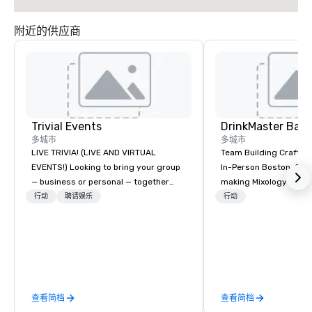
附近的供应商
Trivial Events
多城市
多城市
LIVE TRIVIA! (LIVE AND VIRTUAL
Team Building Craft Co
EVENTS!) Looking to bring your group
In-Person Boston. Our Cocktail-
— business or personal — together
making Mixology class 
and have some fun? Or maybe there’s
complete turnkey solut
行动
聘请娱乐
行动
a special occasion you’d like to
next group event or b
celebrate in a unique way? Trivial
experience. We have an exceptional
Events offers live and virtual trivia
event space with an a
contests that engage everyone and
perfect for social gatherings
create a unique, shared experience!
options are available.
Why choose Trivial Events? • Our
查看简档
查看简档
trivia content specifically encourages