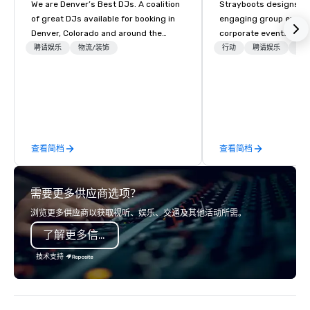
We are Denver’s Best DJs. A coalition
Strayboots designs an
of great DJs available for booking in
engaging group experi
Denver, Colorado and around the
corporate events arou
world. We can rock any type of party
We operate in 300+ citi
聘请娱乐
物流/装饰
行动
聘请娱乐
首
from nightclubs and promotional
supporting programs f
events to amazing weddings, proms,
50,000 participants—f
company parties, school dances, pool
offsites and conferenc
parties, graduation parties and store
outdoor activations a
promotions.
programs. Our portfolio includes
team-building experie
查看简档
查看简档
initiatives, conferen
offsite programming, 
group activities, all buil
需要更多供应商选项？
seamlessly into meetin
retreats, and company
浏览更多供应商以获取视听、娱乐、交通及其他活动所需。
Programs can be indoor
了解更多信息
property, or city-based. Straybo
manages the full exp
技术支持
planning and customiz
technology, staffing, a
execution—making it e
and DMCs to deliver s