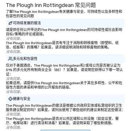
The Plough Inn Rottingdean 常见问题
impact events anywher
了解The Plough Inn Rottingdean有关健康与安全、可持续性以及多样性和
We’re proud to be reco
包容性的常见问题
Cvent Top Vendor, tru
可持续发展的做法
professionals for our g
请提供任何公开传达的The Plough Inn Rottingdean的可持续性或社会影响
flexibility, and reliable
目标/策略的评论或链接。
没有回复。
The Plough Inn Rottingdean是否有专注于消除和转移废物（即塑料、纸
张、纸板等）的策略？如果是，请详细说明消除和转移废物的策略。
没有回复。
多元化和包容性
仅对于美国酒店，The Plough Inn Rottingdean和/或母公司是否被认证为
51% 的多元化所有制商业企业（BE）？如果是，请说明您获得以下哪一项认
证：
没有回复。
如果适用，请提供The Plough Inn Rottingdean关于其在多样性、公平和包
容性方面的承诺和举措的公开报告的链接。
没有回复。
健康与安全
The Plough Inn Rottingdean的做法是根据公共政府实体或私营组织的卫生
服务建议制定的吗？如果是，请列出使用了哪些组织的建议来制定这些做法：
没有回复。
The Plough Inn Rottingdean是否对公共区域和公共设施（如会议室、餐
厅、电梯站等）进行清洁和消毒？如果是，请说明采取了哪些新措施。
没有回复。