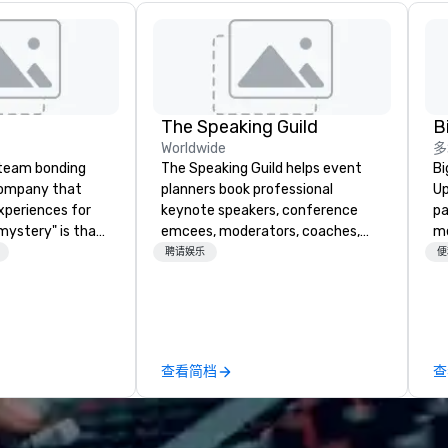
The Speaking Guild
Worldwide
多
a team bonding
The Speaking Guild helps event
Bi
company that
planners book professional
Up
xperiences for
keynote speakers, conference
pa
"mystery" is that
emcees, moderators, coaches,
me
sts will know
and subject-matter experts for
ma
聘请娱乐
便
oing until they
corporate meetings, association
sp
't worry...you'll
conferences, leadership retreats,
an
awards dinners, and virtual
ev
 fun" - where
events. Our speakers cover
re
ection, and flow
cybersecurity, AI, leadership,
co
查看简档
查
 each of our
communication, disability
trav
philosophy in
inclusion, healthcare resilience,
se
create a space
entertainment, and customer
sh
ection as guests
experience.
tu