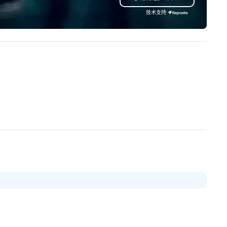
ality printing that helps
技术支持
anners impress their attendees.
ntact uws@bigfrog.com to get
quote today!