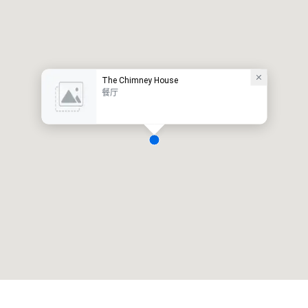
The Chimney House
餐厅