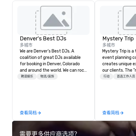
Denver's Best DJs
Mystery Trip
多城市
多城市
We are Denver’s Best DJs. A
Mystery Trip is 
coalition of great DJs available
event planning 
for booking in Denver, Colorado
creates unique e
and around the world. We can rock
our clients. The 
any type of party from nightclubs
none of your gue
聘请娱乐
物流/装饰
行动
首选工作人员
and promotional events to
what they'll be d
amazing weddings, proms,
experience it (don
company parties, school dances,
be in the know!). We believe in the
pool parties, graduation parties
concept of "true
and store promotions.
playfulness, conn
查看简档
查看简档
merge - and build
events with this 
mind in order to 
需要更多供应商选项？
for organic conn