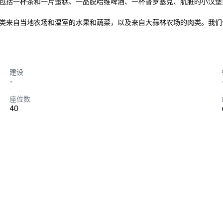
包括一杯茶和一片蛋糕、一品脱哈维啤酒、一杯普罗塞克、肮脏的小汉堡
类来自当地农场和温室的水果和蔬菜，以及来自大蒜林农场的肉类。我们
建设
-
座位数
40