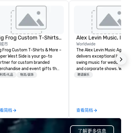
Big Frog Custom T-Shirts & More UWS
Alex Levin Music, Inc
城市
Worldwide
g Frog Custom T-Shirts & More –
The Alex Levin Music Agency
per West Side is your go-to
delivers exceptional live jazz
rtner for custom branded
swing music for weddings, par
rchandise and event gifts that
and corporate shows. We offe
ke a lasting impression. We
wide range of musical options
利项/礼品
物流/装饰
聘请娱乐
ecialize in high-quality apparel
from solo pianists and guitari
d promotional products for
to small jazz trios or quartet
ent conferences, corporate
even larger ensembles. This
treats, team-building events,
variety ensures that we can
mmunity gatherings, group
provide the perfect musical 
看简档
查看简档
el and more. Enjoy free design
to match the requirements o
rvices, on-site pickup, or direct
your event.
ipping anywhere in the U.S. Fast
了解更多信息
rnaround, local service, and