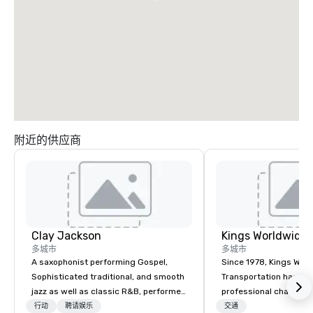
附近的供应商
Clay Jackson
多城市
多城市
A saxophonist performing Gospel,
Since 1978, Kings Wor
Sophisticated traditional, and smooth
Transportation has deli
jazz as well as classic R&B, performed
professional chauffeu
instrumentally on the tenor, alto, and
transportation solutio
行动
聘请娱乐
交通