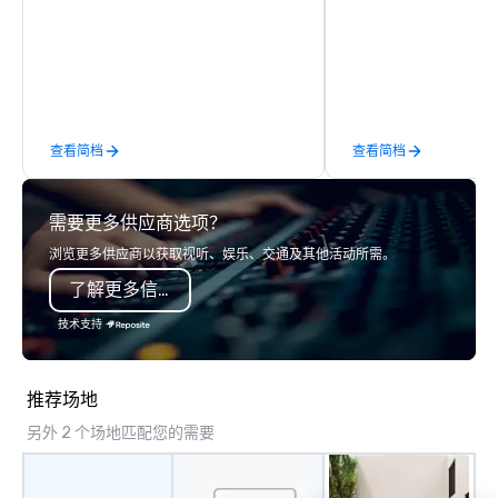
soprano saxophone. I am able to
travelers and meeting
provide a large,’ LIVE’, musical
worldwide. Headquart
presentation to any size venue to
Oklahoma City, OK we 
create the appropriate ambience for
seamless service thr
an event, or, be a featured performer
than 500 cities across
for the presentation. I also have all the
through our vetted int
查看简档
查看简档
necessary amplification equipment as
partner network. We are committed to
well as wireless microphones if they
delivering high-qualit
would be needed. My original music,
transportation that m
需要更多供应商选项？
TAKE THE CLAY TRAIN, and ,THERE IS A
standards of today’s c
WORD’, are available on my website,
and meetings programs
浏览更多供应商以获取视听、娱乐、交通及其他活动所需。
and can be heard on Spotify
safety, punctuality, c
了解更多信息
service excellence. Ou
team and attention to 
技术支持
dependable, polished 
every trip, earning the
of corporate clients, 
推荐场地
and meeting planners a
另外 2 个场地匹配您的需要