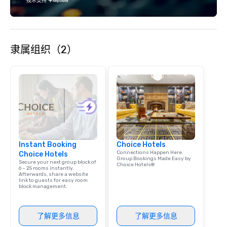
技术支持
under Vegas’ bright neo
2014 the hills of Tenn
home. After moving ou
headquarters back to 
隶属组织（2）
Tennessee, we expande
to include all DMC ser
that having our trifect
made us truly unstopp
services, meeting plan
incentive travel all un
umbrella. Our clients wer
like to keep things fre
decided it was time fo
Instant Booking
Choice Hotels
change. That’s when 
Connections Happen Here.
Choice Hotels
into Connect Event Gro
Group Bookings Made Easy by
Secure your next group block of
Choice Hotels®
new name really enc
6 – 25 rooms instantly.
Afterwards, share a website
exactly what we do. W
link to guests for easy room
block management.
groups of people thro
events, meetings, and 
with the new brand, w
了解更多信息
了解更多信息
our company headquar