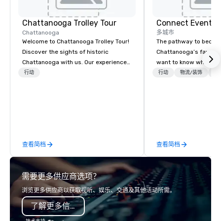
Chattanooga Trolley Tour
Connect Event G
Chattanooga
多城市
Welcome to Chattanooga Trolley Tour!
The pathway to becom
Discover the sights of historic
Chattanooga’s favorite
Chattanooga with us. Our experienced
want to know where w
guide will take you on a leisurely ride
we’re going to have to
行动
行动
物流/装饰
首
through some of the city's most
back to the year 2000 
iconic landmarks. Enjoy learning the
been around for a whil
area's rich history, culture and
our company was foun
architecture. Book your tour today
Tennessee, but back t
and experience Chattanooga in a
known as Specialty Pl
unique and unforgettable way.
International (SPI). Ou
查看简档
查看简档
was on meeting and c
incentive travel planni
long before we moved
需要更多供应商选项？
headquarters to the gli
of Las Vegas, where w
浏览更多供应商以获取视听、娱乐、交通及其他活动所需。
corporate clients trave
了解更多信息
globe – everywhere fr
to San Francisco. We loved our time