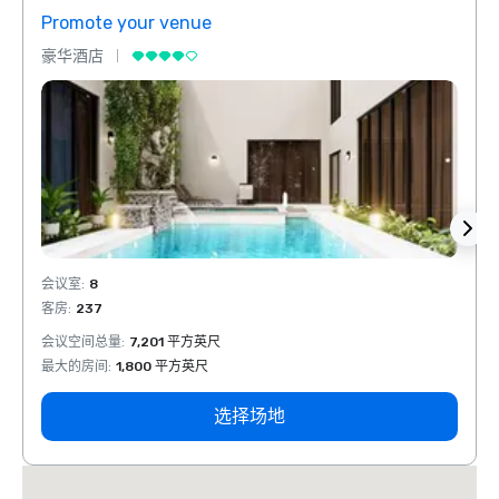
Promote your venue
Prom
豪华酒店
豪华
会议室
:
8
会议室
客房
:
237
客房
:
会议空间总量
:
7,201 平方英尺
会议空
最大的房间
:
1,800 平方英尺
最大的
选择场地