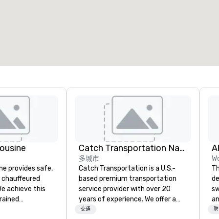
ousine
Catch Transportation Nationwide
A
多城市
Wo
ne provides safe,
Catch Transportation is a U.S.-
Th
e chauffeured
based premium transportation
de
We achieve this
service provider with over 20
sw
trained
years of experience. We offer a
an
newest vehicles
wide range of travel solutions —
wi
交通
聘