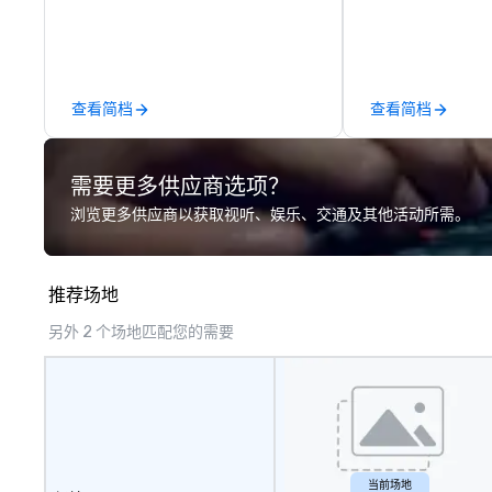
event or bonding experience. We
available and a
have an exceptional event space
Five Star service. The differen
with an amazing vibe, perfect for
between La Cost
social gatherings. Mocktail options
other companies 
are available.
using one word – 
查看简档
查看简档
perfectly maintai
model luxury veh
highly experienc
需要更多供应商选项？
professional tea
and support staff
浏览更多供应商以获取视听、娱乐、交通及其他活动所需。
quality when you 
Costa Limousine.
推荐场地
另外 2 个场地匹配您的需要
当前场地