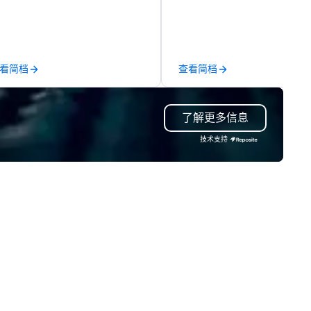
om solo pianists and guitarists
intimate cocktail parties to
 small jazz trios or quartets and
Fortune 500 events, our
en larger ensembles. This
performers—including engagi
riety ensures that we can
magicians, mentalists, and 
ovide the perfect musical act
know how to captivate a roo
看简档
查看简档
 match the requirements of
spark conversation, and crea
ur event.
unforgettable moments. What
sets us apart is our deep
了解更多信息
knowledge of both performer
and events. We don’t just sen
技术支持
talent—we thoughtfully mat
the right performer to your
audience, energy, and goals,
ensuring the experience feel
seamless and perfectly suite
your event. With a global roster of
world-class artists, we’re her
help you transform a typical
gathering into something gu
will truly remember.