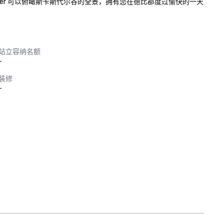
er 可以俯瞰斯卡斯代尔谷的全景，拥有您在德比郡度过愉快的一天
站立容纳名额
-
装修
-