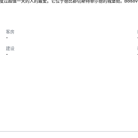
过超值一天的人的最爱。它位于德比郡切斯特菲尔德的城堡街。Bolsov
客房
-
建设
-