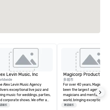
lex Levin Music, Inc
Magicorp Productions, 
rldwide
多城市
e Alex Levin Music Agency
For over 40 years, Magicorp h
livers exceptional live jazz and
been the largest agency of
ing music for weddings, parties,
magicians and mentalists in 
d corporate shows. We offer a
world, bringing exceptional ta
de range of musical options,
to events of every kind. From
请娱乐
聘请娱乐