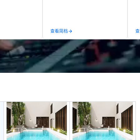
 commitment to
including luxury charter buses,
fr
ce
shuttle services, party buses,
to
a Limousine and
limousines, and other vehicles —
ev
can be explained
for events such as weddings,
va
quality. From our
proms, corporate travel, and
pr
查看简档
查
ned fleet of late
group trips. We are known for our
to
icles to the
diverse fleet, nationwide service,
yo
ed and
and use of modern technology like
m of chauffeurs
GPS tracking to deliver reliable,
; you will know
comfortable travel experiences.
travel with La
We also specialize in hotel room
blockings at special rates, as we
own an operate over 25 hotels
around the country. Want to take
your travel up a notch? Contact
us about our private jets!