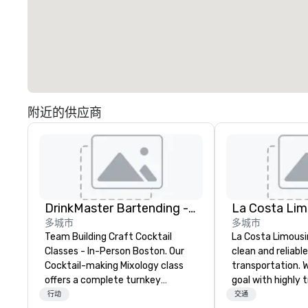
附近的供应商
DrinkMaster Bartending - Mixology Team Building
La Costa Lim
多城市
多城市
Team Building Craft Cocktail
La Costa Limousi
Classes - In-Person Boston. Our
clean and reliabl
Cocktail-making Mixology class
transportation. 
offers a complete turnkey
goal with highly 
solution for your next group
chauffeurs, the 
行动
交通