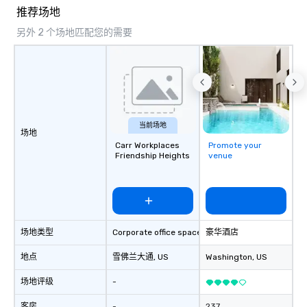
"The Game Changing Magic Tour: The
推荐场地
World's Only Magic Show For Sports
另外 2 个场地匹配您的需要
Fans." | This personable, up-beat, and
experiential style of magic allowed me
to help companies listed on the
fortune-500, mom-and-pop
businesses, new start-ups, Major
League sports teams, World-Series
Champions, A-List celebrities, and
当前场地
场地
private groups across the country
Carr Workplaces
Promote your
break down walls, get to know each
Friendship Heights
venue
other, and create LASTING memories
through magic. | If you're looking for a
personable, engaging, and mind
blowing experience for your group -
send me/my team a message!
场地类型
Corporate office space
豪华酒店
地点
雪佛兰大通
, US
Washington
, US
场地评级
-
客房
-
237