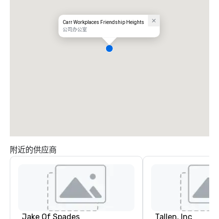
Carr Workplaces Friendship Heights
公司办公室
附近的供应商
Jake Of Spades
Tallen, Inc