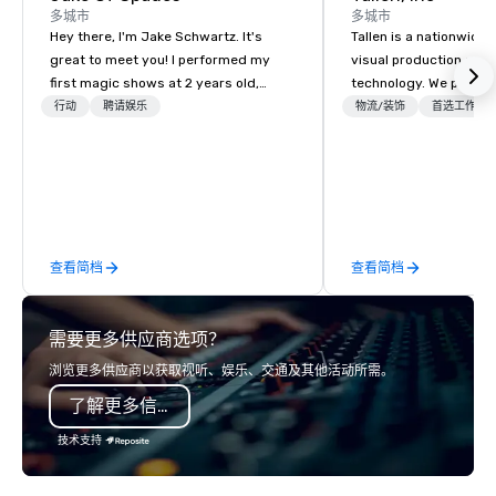
多城市
多城市
Hey there, I'm Jake Schwartz. It's
Tallen is a nationwide 
great to meet you! I performed my
visual production and
first magic shows at 2 years old,
technology. We provide
making my food “disappear” for my
solutions — from crea
行动
聘请娱乐
物流/装饰
首选工作人
parents at every meal. I quickly
state-of-the-art equi
became obsessed with the moments
technical support — fo
a magic trick could create. | However,
meetings, and live even
not everyone enjoys being “FOOLED”
With a dedicated team
over and over by a kid, so I learned
to-coast network, we 
how to tell STORIES through my
consistent, high-quali
查看简档
查看简档
magic. Suddenly, people weren’t
while helping clients 
made to be the FOOL, they were PART
costs. Trusted by top 
of a STORY. | Since then, I've won
across all industries, 
需要更多供应商选项？
international awards, appeared on
visions to life and en
television over 70 times, performed in
event creates lasting 
浏览更多供应商以获取视听、娱乐、交通及其他活动所需。
3 World Tours with the most viral
了解更多信息
sports team on the planet as The
Savannah Bananas’ Magician First
技术支持
Base Coach, and subsequently
launched my very own theater tour -