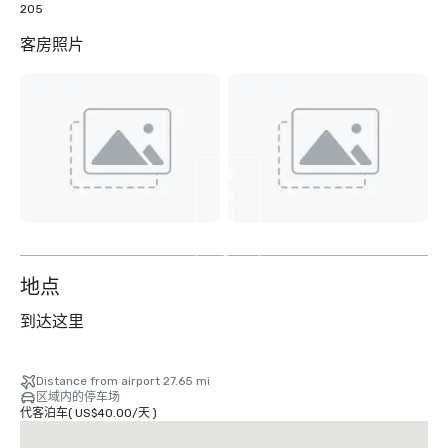
205
客房照片
查
看
另
外
5
个
地点
到达这里
Distance from airport 27.65 mi
区域内的停车场
代客泊车
(
US$40.00
/
天
)