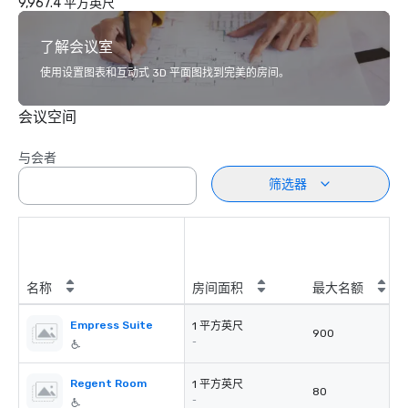
9,967.4 平方英尺
了解会议室
使用设置图表和互动式 3D 平面图找到完美的房间。
会议空间
与会者
筛选器
名称
房间面积
最大名额
Empress Suite
1 平方英尺
900
-
Regent Room
1 平方英尺
80
-