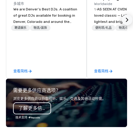
多城市
Worldwide
We are Denver’s Best DJs. A coalition
✨AS SEEN AT CVENT C
of great DJs available for booking in
loved classic — Lollipo
Denver, Colorado and around the
lightest and brightest 
world. We can rock any type of party
world • Open Seats in 
聘请娱乐
物流/装饰
便利项/礼品
物流/装饰
from nightclubs and promotional
Auditoriums • Brand Re
events to amazing weddings, proms,
Seating • Direct Gues
company parties, school dances, pool
Traffic Flow • Brighten
parties, graduation parties and store
with Lollipop Signs! C
promotions.
catalogue with your b
Connect with us today
查看简档
查看简档
information, or send u
we will create an inter
presentation highlight
需要更多供应商选项？
浏览更多供应商以获取视听、娱乐、交通及其他活动所需。
了解更多信息
技术支持