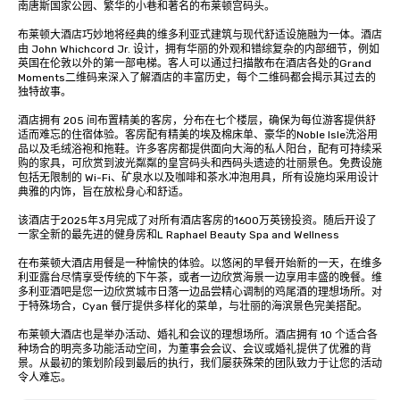
南唐斯国家公园、繁华的小巷和著名的布莱顿宫码头。

布莱顿大酒店巧妙地将经典的维多利亚式建筑与现代舒适设施融为一体。酒店
由 John Whichcord Jr. 设计，拥有华丽的外观和错综复杂的内部细节，例如
英国在伦敦以外的第一部电梯。客人可以通过扫描散布在酒店各处的Grand 
Moments二维码来深入了解酒店的丰富历史，每个二维码都会揭示其过去的
独特故事。

酒店拥有 205 间布置精美的客房，分布在七个楼层，确保为每位游客提供舒
适而难忘的住宿体验。客房配有精美的埃及棉床单、豪华的Noble Isle洗浴用
品以及毛绒浴袍和拖鞋。许多客房都提供面向大海的私人阳台，配有可持续采
购的家具，可欣赏到波光粼粼的皇宫码头和西码头遗迹的壮丽景色。免费设施
包括无限制的 Wi-Fi、矿泉水以及咖啡和茶水冲泡用具，所有设施均采用设计
典雅的内饰，旨在放松身心和舒适。

该酒店于2025年3月完成了对所有酒店客房的1600万英镑投资。随后开设了
一家全新的最先进的健身房和L Raphael Beauty Spa and Wellness

在布莱顿大酒店用餐是一种愉快的体验。以悠闲的早餐开始新的一天，在维多
利亚露台尽情享受传统的下午茶，或者一边欣赏海景一边享用丰盛的晚餐。维
多利亚酒吧是您一边欣赏城市日落一边品尝精心调制的鸡尾酒的理想场所。对
于特殊场合，Cyan 餐厅提供多样化的菜单，与壮丽的海滨景色完美搭配。

布莱顿大酒店也是举办活动、婚礼和会议的理想场所。酒店拥有 10 个适合各
种场合的明亮多功能活动空间，为董事会会议、会议或婚礼提供了优雅的背
景。从最初的策划阶段到最后的执行，我们屡获殊荣的团队致力于让您的活动
令人难忘。