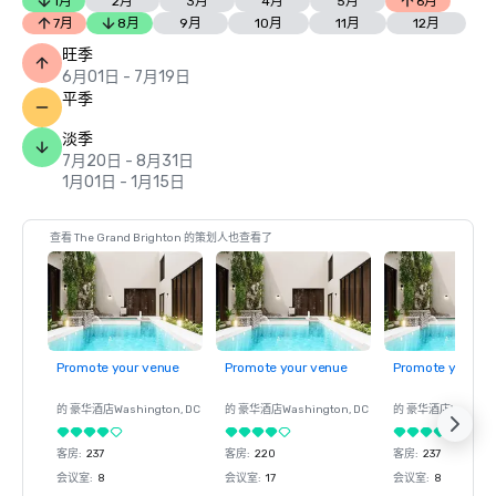
1月
2月
3月
4月
5月
6月
7月
8月
9月
10月
11月
12月
旺季
6月01日 - 7月19日
平季
淡季
7月20日 - 8月31日
1月01日 - 1月15日
查看 The Grand Brighton 的策划人也查看了
Promote your venue
Promote your venue
Promote your ve
的 豪华酒店
Washington
, DC
的 豪华酒店
Washington
, DC
的 豪华酒店
Washin
客房
:
237
客房
:
220
客房
:
237
会议室
:
8
会议室
:
17
会议室
:
8