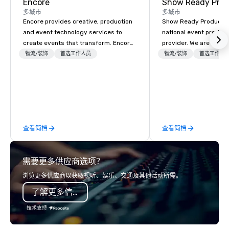
Encore
Show Ready Prod
多城市
多城市
Encore provides creative, production
Show Ready Production
and event technology services to
national event product
create events that transform. Encore
provider. We are your 
creates memorable event experiences
production partner fro
物流/装饰
首选工作人员
物流/装饰
首选工作人
that engage and transform
finish. Our team is ded
organizations. As the global leader for
making sure we begin w
event technology and production
and leave you and you
services, Encore’s team of creators,
inspired by the experi
innovators and experts deliver real
results through strategy and
查看简档
查看简档
creative, advanced technology,
digital, environmental, staging, and
digital solutions for hybrid, virtual and
需要更多供应商选项？
in-person events of any type.
浏览更多供应商以获取视听、娱乐、交通及其他活动所需。
了解更多信息
技术支持