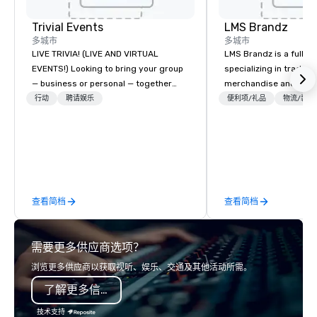
Trivial Events
LMS Brandz
多城市
多城市
LIVE TRIVIA! (LIVE AND VIRTUAL
LMS Brandz is a full-s
EVENTS!) Looking to bring your group
specializing in trade 
— business or personal — together
merchandise and muc
and have some fun? Or maybe there’s
booth giveaways and 
行动
聘请娱乐
便利项/礼品
物流/装饰
a special occasion you’d like to
to executive gifting, d
celebrate in a unique way? Trivial
banners, signage, fulfi
Events offers live and virtual trivia
logistics, shipping, al
contests that engage everyone and
commerce solutions we 
create a unique, shared experience!
While there are many 
Why choose Trivial Events? • Our
companies to choose f
查看简档
查看简档
trivia content specifically encourages
years of industry exp
teamwork and interactions. •. Special
commitment to except
video questions and other creative
service set us apart. W
需要更多供应商选项？
elements elevate our events beyond
smart, reliable soluti
typical “pub trivia.” (Check out the
make the end-user ex
浏览更多供应商以获取视听、娱乐、交通及其他活动所需。
promo videos for quick snippets!) •
seamless from start to fini
了解更多信息
Customized content creates a
also a certified WOSB.
memorable event experience for all
技术支持