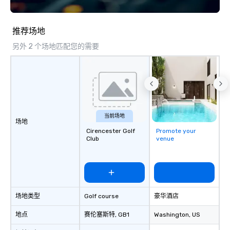
attendees. • You do not have to be a
“trivia person” to have lots of fun! We
take a unique and creative approach
推荐场地
to a range of topics and fun facts,
另外 2 个场地匹配您的需要
aiming to both inform and entertain. In
short, we want you to have a good
time throughout! Team Building
Activities and Conferences are our
specialty! Our trivia events are an
easy (and “non-cringey”) way for
attendees to connect quickly —
当前场地
场地
especially those, for virtual events, at
Cirencester Golf
Promote your
different locations! These quick
Club
venue
connections create a friendly,
collaborative environment and boost
communication beyond the event
itself.
场地类型
Golf course
豪华酒店
地点
赛伦塞斯特
, GB1
Washington
, US