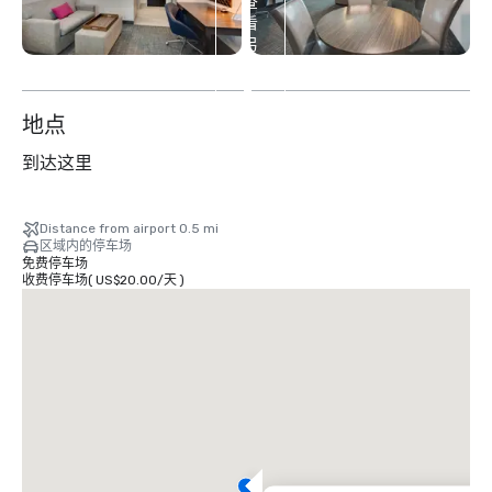
查
看
另
外
2
个
地点
到达这里
Distance from airport 0.5 mi
区域内的停车场
免费停车场
收费停车场
(
US$20.00
/
天
)