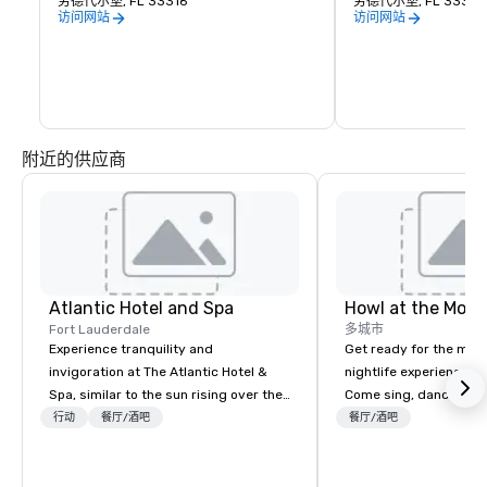
劳德代尔堡, FL 33316
览或讲解员主导的体验
劳德代尔堡, FL 33304
访问网站
访问网站
附近的供应商
Atlantic Hotel and Spa
Howl at the Moon
Fort Lauderdale
多城市
Experience tranquility and
Get ready for the mos
invigoration at The Atlantic Hotel &
nightlife experience in
Spa, similar to the sun rising over the
Come sing, dance and 
ocean. Here, concerns about
most versatile and ta
行动
餐厅/酒吧
餐厅/酒吧
deadlines and schedules dissipate,
musicians perform you
replaced by a unique sense of ease
songs from 80’s rock,
and excitement. Our newly renovated
today’s dance hits on 