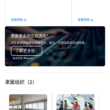
rooms and suites offer an ideal
and more in a high-en
setting for meetings, events,
Whether you are celebr
retreats, and weddings.
occasion (birthday par
查看简档
查看简档
party, bachelor party,
corporate event) or wa
out, Howl at the Moon i
需要更多供应商选项？
spot for you. Check ou
Howl at the Moon locat
浏览更多供应商以获取视听、娱乐、交通及其他活动所需。
upcoming events and s
了解更多信息
技术支持
隶属组织（2）