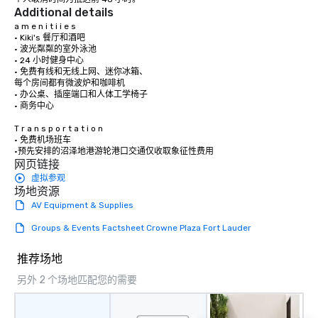
Additional details
a m e n i t i i e s

• Kiki's 餐厅和酒吧 

• 波光粼粼的室外泳池

• 24 小时健身中心 

• 免费有线和无线上网、迷你冰箱、 

每个房间都有微波炉和咖啡机

• 办公桌、插座端口和人体工学椅子

• 商务中心

T r a n s p o r t a t i o n

• 免费机场班车

•预先安排的沼泽地港游轮港口交通仅收取象征性费用
网页链接
虚拟参观
场地资源
AV Equipment & Supplies
Groups & Events Factsheet Crowne Plaza Fort Lauder
推荐场地
另外 2 个场地匹配您的需要