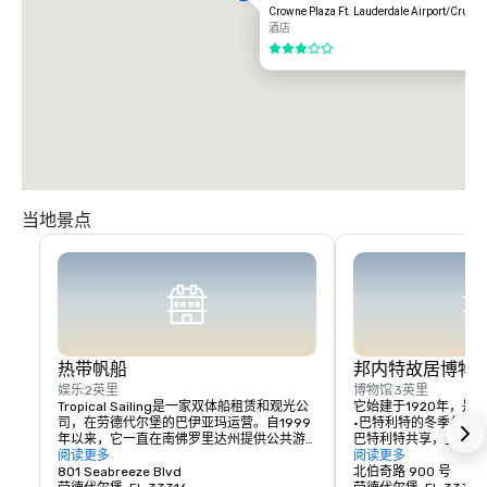
Crowne Plaza Ft. Lauderdale Airport/Cruise
酒店
3/5
当地景点
热带帆船
邦内特故居博物
娱乐
2英里
博物馆
3英里
Tropical Sailing是一家双体船租赁和观光公
它始建于1920年，是
司，在劳德代尔堡的巴伊亚玛运营。自1999
·巴特利特的冬季住所
年以来，它一直在南佛罗里达州提供公共游
巴特利特共享，至今仍
轮和私人游艇租赁服务，每天都有班次，并
阅读更多
特的文化地标之一，也
阅读更多
且在该地区的划船和旅游业中长期存在。
801 Seabreeze Blvd
庄园的罕见例子。游客
北伯奇路 900 号