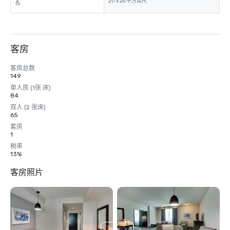
20 x 26 平方英尺
客房
客房总数
149
单人房 (1张 床)
84
双人 (2 张床)
65
套房
1
税率
13%
客房照片