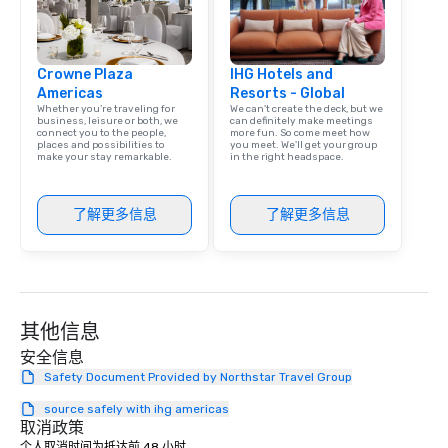
Crowne Plaza
IHG Hotels and
Americas
Resorts - Global
Whether you’re traveling for
We can't create the deck, but we
business, leisure or both, we
can definitely make meetings
connect you to the people,
more fun. So come meet how
places and possibilities to
you meet. We'll get your group
make your stay remarkable.
in the right headspace.
了解更多信息
了解更多信息
其他信息
安全信息
Safety Document Provided by Northstar Travel Group
source safely with ihg americas
取消政策
个人取消时间为抵达前 48 小时。