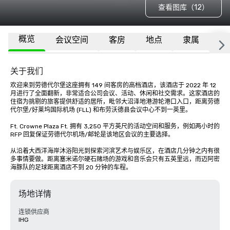
查看图库（12）
概览
会议空间
客房
地点
隶属
更
关于我们
欢迎来到劳德代尔堡这座拥有 149 间客房的高档酒店，该酒店于 2022 年 12 
月进行了全面翻新，非常适合公司会议、活动、休闲和社交需求。这家酒店的
住宿为挑剔的旅客提供舒适的居所，毗邻大沼泽地港游轮港口入口，距离劳德
代尔堡/好莱坞国际机场 (FLL) 和布劳沃德县会议中心不到一英里。 

Ft. Crowne Plaza Ft. 拥有 3,250 平方英尺的活动空间和服务，例如两小时的 
RFP 回复保证劳德代尔机场/邮轮是该地区会议的主要选择。

从沿着大西洋海岸沐浴阳光到探索河滨艺术与娱乐区，在酒店几分钟之内有很
多事情要做。距离塞米诺尔硬石赌场的游戏和音乐会只有五英里远，而迈阿密
海豚队的足球距离酒店不到 20 分钟的车程。
场地详情
连锁供应商
IHG