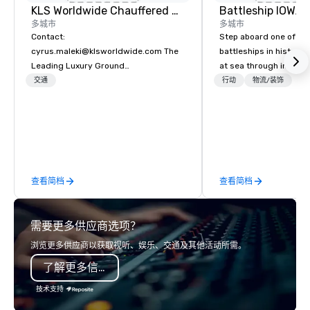
KLS Worldwide Chauffered Services
Battleship IOWA
多城市
多城市
Contact:
Step aboard one of th
cyrus.maleki@klsworldwide.com The
battleships in history 
Leading Luxury Ground
at sea through immers
Transportation company since 1998
designed for all ages.
交通
行动
物流/装饰
guided tours and sca
with Vicky the Dog to 
led journeys through r
there’s an adventure f
explorer. Whether you’re retracing the
steps of U.S. President
查看简档
查看简档
massive gun turrets, 
the heart of the engin
or racing against time
需要更多供应商选项？
ship in a thrilling esc
each experience brings 
浏览更多供应商以获取视听、娱乐、交通及其他活动所需。
in unforgettable ways.
了解更多信息
技术支持