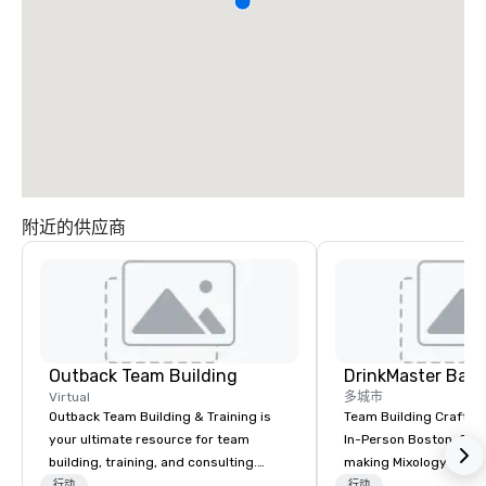
附近的供应商
Outback Team Building
Virtual
多城市
Outback Team Building & Training is
Team Building Craft Co
your ultimate resource for team
In-Person Boston. Our Cocktail-
building, training, and consulting.
making Mixology class 
Recommended by over 30,000+
complete turnkey solut
行动
行动