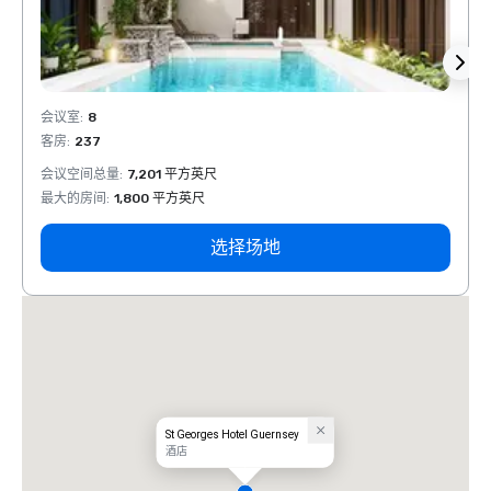
会议室
:
8
会议室
客房
:
237
客房
:
会议空间总量
:
7,201 平方英尺
会议空
最大的房间
:
1,800 平方英尺
最大的
选择场地
St Georges Hotel Guernsey
酒店