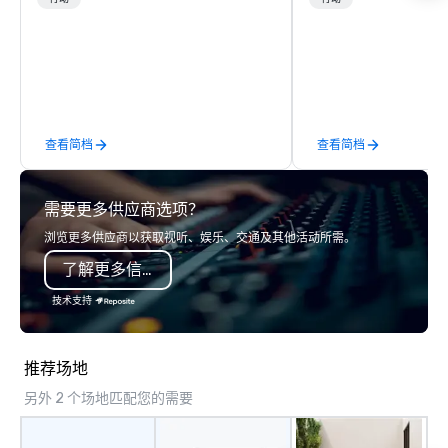
corporate groups across North
next group event or b
America, our 80+ solutions are
experience. We have an exceptional
available anywhere, anytime, for any
event space with an a
sized group.
perfect for social gatherings
options are available.
查看简档
查看简档
需要更多供应商选项？
浏览更多供应商以获取视听、娱乐、交通及其他活动所需。
了解更多信息
技术支持
推荐场地
另外 2 个场地匹配您的需要