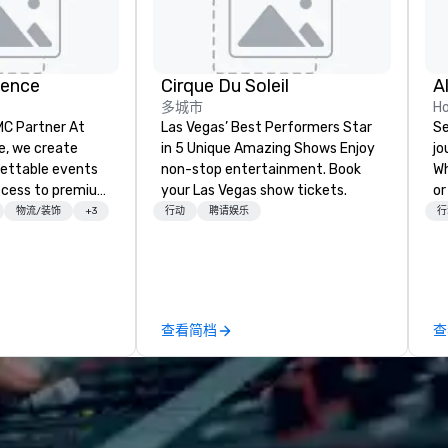
ience
Cirque Du Soleil
A
多城市
Ho
 Partner At
Las Vegas’ Best Performers Star
Se
e, we create
in 5 Unique Amazing Shows Enjoy
jo
gettable events
non-stop entertainment. Book
Wh
ccess to premium
your Las Vegas show tickets.
or
ass
ca
物流/装饰
+3
行动
聘请娱乐
行
nd VIP sporting
is
h over 20 years
Wa
 handle every
sn
 scenes, ensuring
en
star experience.
you
查看简档
查
ur quick response
ow
ive budget
we
ong industry
ex
d operational
ce
erate across the
moment
nations such as
in