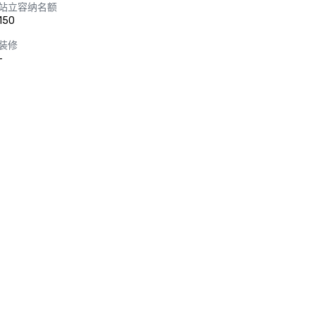
站立容纳名额
150
装修
-