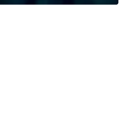
rever. Book your dream tour
day!