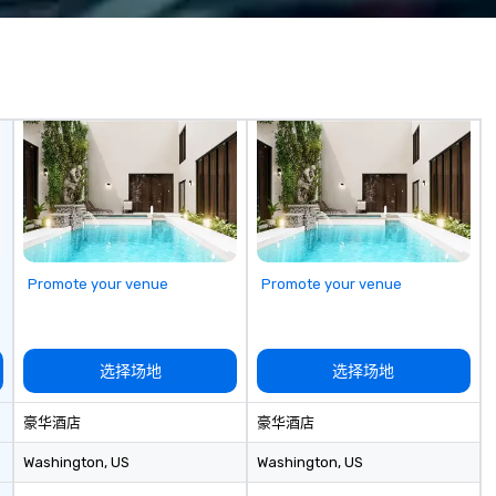
es, San
fo
iego, Orange
to
s, New York,
. Our global
to efficiently
nd international
ltiple time
ogether—contact
Promote your venue
Promote your venue
选择场地
选择场地
豪华酒店
豪华酒店
Washington
, US
Washington
, US