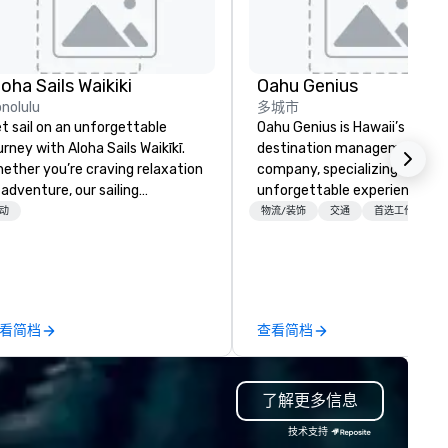
loha Sails Waikiki
Oahu Genius
nolulu
多城市
t sail on an unforgettable
Oahu Genius is Hawaii’s premi
urney with Aloha Sails Waikīkī.
destination management
ether you’re craving relaxation
company, specializing in
 adventure, our sailing
unforgettable experiences,
tamaran tours are the perfect
seamless logistics, and large-
动
物流/装饰
交通
首选工作人员
land escape. Cruise along
scale event coordination acr
ikīkī’s stunning coastline,
the islands.
orkel in crystal-clear coves, or
joy a private charter tailored to
r special occasion. As a locally
看简档
查看简档
ned, newly launched company,
 offer intimate, authentic
periences ideal for families,
了解更多信息
lebrations, and unforgettable
s. Let Hawai‘i’s beauty
技术支持
spire memories you’ll cherish