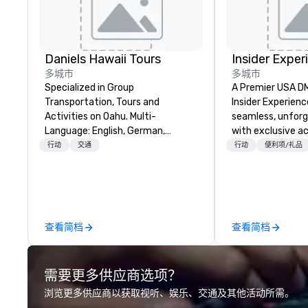
Daniels Hawaii Tours
Insider Exper
多城市
多城市
Specialized in Group
A Premier USA DMC
Transportation, Tours and
Insider Experienc
Activities on Oahu. Multi-
seamless, unfor
Language: English, German,
with exclusive a
Spanish, French, Portuguese. We
venues, world-cl
行动
交通
行动
便利项/礼品
can handle any group size and will
entertainment, a
always put our customers first.
experiences. Wit
The owner and all of DanielsHawaii
of expertise, we
team members are passionate
detail behind the
about Hawaii, the Hawaiian
a flawless, five-
查看简档
查看简档
history and the beauty of the
Planners value o
Hawaiian nature. DanielsHawaii
times, all-inclus
shows our guests the beauty of
turnarounds, str
需要更多供应商选项？
Hawaii as well as raises awareness
relationships, an
and cultivate interest in the
precision. We op
浏览更多供应商以获取视听、娱乐、交通及其他活动所需。
island’s unique Hawaiian history.
U.S. in key desti