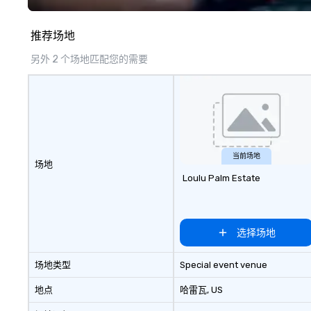
Our tours are more than just a bus
Hawaii, Los Angel
ride around the islands; it is a
Francisco, San D
推荐场地
personal and intimate look of our
County, Las Vega
island home. Our guests
Chicago and Miami
另外 2 个场地匹配您的需要
experience Hawaiian hospitality,
offices enable us 
learn about Hawaiian culture and
serve both U.S. a
our employees live ALOHA.
clients across mu
zones. Let’s craft something
extraordinary t
us today!
当前场地
场地
Loulu Palm Estate
选择场地
场地类型
Special event venue
地点
哈雷瓦
, US