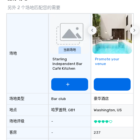
to a range of topics an
另外 2 个场地匹配您的需要
aiming to both inform a
short, we want you to
time throughout! Team Building
Activities and Confere
specialty! Our trivia events are an
easy (and “non-cringe
attendees to connect 
当前场地
场地
especially those, for vi
Starling
Promote your
different locations! Th
Independent Bar
venue
connections create a f
Café Kitchen
collaborative environ
communication beyond
itself.
场地类型
Bar club
豪华酒店
地点
哈罗盖特
, GB1
Washington
, US
场地评级
-
客房
-
237