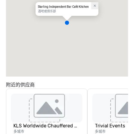
Starling Independent Bar Café Kitchen
酒吧或俱乐部
附近的供应商
KLS Worldwide Chauffered Services
Trivial Events
多城市
多城市