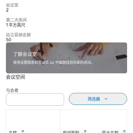
会议室
2
第二大房间
1 平方英尺
站立容纳名额
50
了解会议室
使用设置图表和互动式 3D 平面图找到完美的房间。
会议空间
与会者
筛选器
名称
房间面积
最大名额