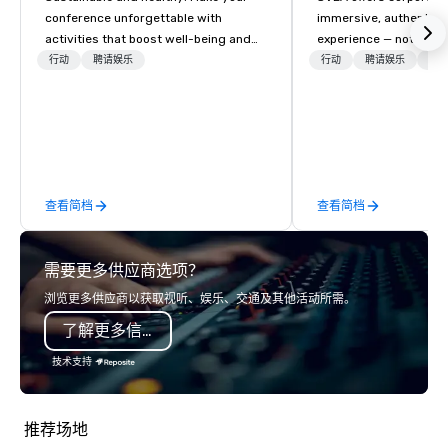
conference unforgettable with
immersive, authentic S
activities that boost well-being and
experience — not a tour
lower carbon footprints. Explore the
transformation. We de
行动
聘请娱乐
行动
聘请娱乐
物流
world on the run with expert local
facilitate custom exec
running guides.
tours, learning session
workshops, leadership
behind-the-scenes tec
experiences for visiti
incentive groups, and
查看简档
查看简档
offsites. Whether your
think like a Silicon Val
explore the mindsets d
需要更多供应商选项？
world's fastest-growi
or walk away with a pr
浏览更多供应商以获取视听、娱乐、交通及其他活动所需。
innovation playbook, S
了解更多信息
programming that is 
substantive, and uniqu
技术支持
the Valley. Ideal for g
Fully customizable by 
seniority, and objectiv
推荐场地