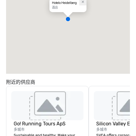
Hotelo Heidelberg
酒店
附近的供应商
Go! Running Tours ApS
多城市
多城市
Sustainable and healthy: Make your
SVEA offers corporate