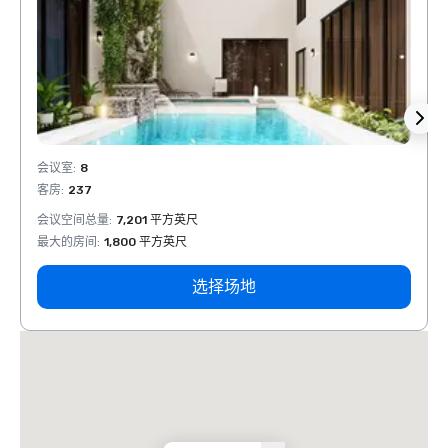
会议室
:
8
会议室
客房
:
237
客房
:
会议空间总量
:
7,201 平方英尺
会议空
最大的房间
:
1,800 平方英尺
最大的
选择场地