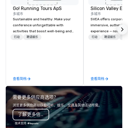
Go! Running Tours ApS
多城市
多城市
Sustainable and healthy: Make your
SVEA offers corporate
conference unforgettable with
immersive, authentic S
activities that boost well-being and
experience — not a tour
lower carbon footprints. Explore the
transformation. We de
行动
聘请娱乐
行动
聘请娱乐
物流
world on the run with expert local
facilitate custom exec
running guides.
tours, learning session
workshops, leadership
behind-the-scenes tec
experiences for visiti
incentive groups, and
查看简档
查看简档
offsites. Whether your
think like a Silicon Val
explore the mindsets d
需要更多供应商选项？
world's fastest-growi
or walk away with a pr
浏览更多供应商以获取视听、娱乐、交通及其他活动所需。
innovation playbook, S
了解更多信息
programming that is 
substantive, and uniqu
技术支持
the Valley. Ideal for g