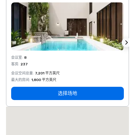
会议室
:
8
会议室
客房
:
237
客房
:
会议空间总量
:
7,201 平方英尺
会议空
最大的房间
:
1,800 平方英尺
最大的
选择场地