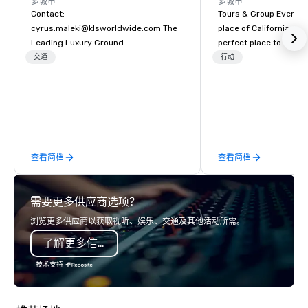
多城市
多城市
Contact:
Tours & Group Events E
cyrus.maleki@klsworldwide.com The
place of California. Sa
Leading Luxury Ground
perfect place to visit 
Transportation company since 1998
mix fun with history a
交通
行动
with beauty. We delive
fun and high-tech experi
staff will build you a 
from the ground up or
one of our existing act
your exact needs. Our
查看简档
查看简档
greatly enhanced by a 
scoreboard, photo, vide
3D navigation, augmen
需要更多供应商选项？
challenges presented 
mobile device. We can also
浏览更多供应商以获取视听、娱乐、交通及其他活动所需。
incorporate our Speed
了解更多信息
Adventures into your 
plans. Check out
技术支持
www.speedboatadvent
more information on t
event to the water wit