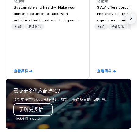
多城市
多城市
Sustainable and healthy: Make your
SVEA offers corporate
conference unforgettable with
immersive, authentic S
activities that boost well-being and
experience — not a tour
lower carbon footprints. Explore the
transformation. We de
行动
聘请娱乐
行动
聘请娱乐
物流
world on the run with expert local
facilitate custom exec
running guides.
tours, learning session
workshops, leadership
behind-the-scenes tec
experiences for visiti
incentive groups, and
查看简档
查看简档
offsites. Whether your
think like a Silicon Val
explore the mindsets d
需要更多供应商选项？
world's fastest-growi
or walk away with a pr
浏览更多供应商以获取视听、娱乐、交通及其他活动所需。
innovation playbook, S
了解更多信息
programming that is 
substantive, and uniqu
技术支持
the Valley. Ideal for g
Fully customizable by 
seniority, and objectiv