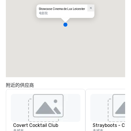
Showcase Cinema de Lux Leicester
电影院
附近的供应商
Covert Cocktail Club