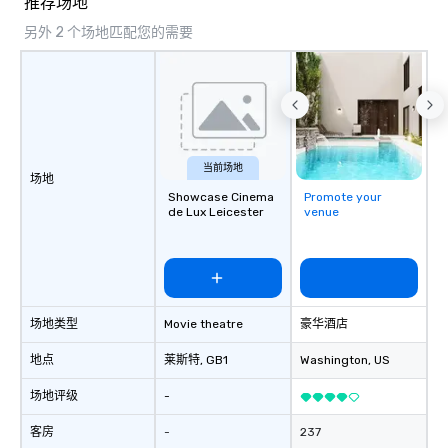
推荐场地
and DMCs to deliver s
另外 2 个场地匹配您的需要
impact events anywher
We’re proud to be reco
Cvent Top Vendor, tru
professionals for our g
flexibility, and reliable
当前场地
场地
Showcase Cinema
Promote your
de Lux Leicester
venue
场地类型
Movie theatre
豪华酒店
地点
莱斯特
, GB1
Washington
, US
场地评级
-
客房
-
237