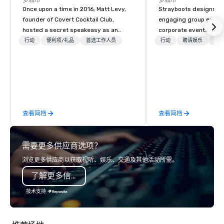
多城市
多城市
Once upon a time in 2016, Matt Levy,
Strayboots designs an
founder of Covert Cocktail Club,
engaging group experi
hosted a secret speakeasy as an
corporate events arou
intimate place for strangers to gather
We operate in 300+ citi
行动
便利项/礼品
首选工作人员
行动
聘请娱乐
首
in his home. The only way to find out
supporting programs f
about it was via word of mouth. No
50,000 participants—f
address was given, the only clue
offsites and conferenc
being a sign placed in the window,
outdoor activations a
“Cocktails Here”. A lot of people
programs. Our portfolio includes
thought it was pretty cool, even
team-building experie
查看简档
查看简档
before The New York Times wrote
initiatives, conferen
about it. But that was all pre-
offsite programming, 
pandemic, and this is a new era.
group activities, all buil
需要更多供应商选项？
Liberated from the confines of a
seamlessly into meetin
single location, Covert Cocktail Club
retreats, and company
浏览更多供应商以获取视听、娱乐、交通及其他活动所需。
now brings the speakeasy right to
Programs can be indoor
了解更多信息
your door—be it at your home, office,
property, or city-based. Straybo
bar mitzvah, dinner party,
manages the full exp
技术支持
bachelor/ette party or anywhere you
planning and customiz
choose!
technology, staffing, a
execution—making it e