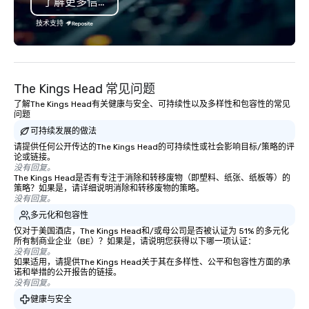
了解更多信息
service excellence. Our experienced
team and attention to detail ensure a
技术支持
dependable, polished experience for
every trip, earning the long-term trust
of corporate clients, travel managers,
and meeting planners alike.
The Kings Head 常见问题
了解The Kings Head有关健康与安全、可持续性以及多样性和包容性的常见
问题
可持续发展的做法
请提供任何公开传达的The Kings Head的可持续性或社会影响目标/策略的评
论或链接。
没有回复。
The Kings Head是否有专注于消除和转移废物（即塑料、纸张、纸板等）的
策略？如果是，请详细说明消除和转移废物的策略。
没有回复。
多元化和包容性
仅对于美国酒店，The Kings Head和/或母公司是否被认证为 51% 的多元化
所有制商业企业（BE）？如果是，请说明您获得以下哪一项认证：
没有回复。
如果适用，请提供The Kings Head关于其在多样性、公平和包容性方面的承
诺和举措的公开报告的链接。
没有回复。
健康与安全