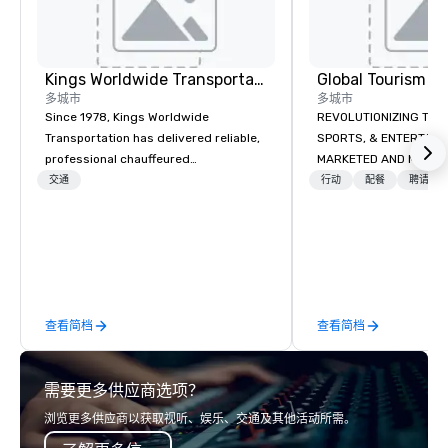
Kings Worldwide Transportation
多城市
多城市
Since 1978, Kings Worldwide
REVOLUTIONIZING THE WAY TOURISM,
Transportation has delivered reliable,
SPORTS, & ENTERTAINMENT ARE
professional chauffeured
MARKETED AND MONETIZED. One stop
transportation solutions for corporate
shop for all of your spo
交通
行动
配餐
聘请娱
travelers and meetings and events
the United States. NFL
worldwide. Headquartered in
MLS, Formula1, etc.
Oklahoma City, OK we provide
seamless service throughout more
than 500 cities across the globe
through our vetted international
查看简档
查看简档
partner network. We are committed to
delivering high-quality ground
transportation that meets the
需要更多供应商选项？
standards of today’s corporate travel
and meetings programs—prioritizing
浏览更多供应商以获取视听、娱乐、交通及其他活动所需。
safety, punctuality, consistency, and