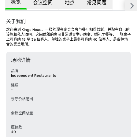
概览
会议空间
地点
常见问题
关于我们
欢迎来到 Kings Head。一楼的漂亮宴会套房与餐厅相得益彰，并配有自己的
设施和私人酒吧。这间优雅的房间非常适合举办晚宴、婚礼早餐等，一张桌子
上可容纳 15 至 36 位客人，单独的桌子上最多可容纳 40 位客人，是各种场
合的完美场所。
场地详情
品牌
Independent Restaurants
建设
-
餐厅价格范围
-
会议空间总量
-
座位数
40